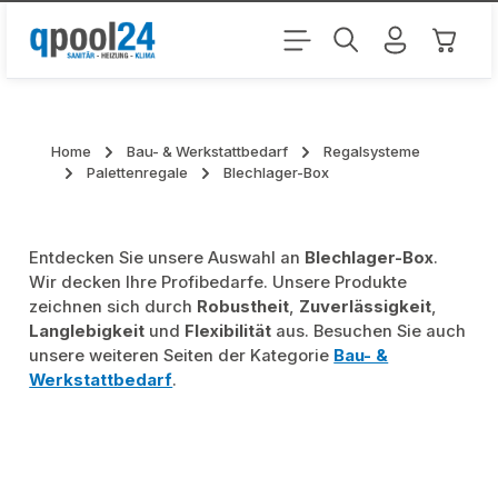
Zum Hauptinhalt springen
Warenk
Home
Bau- & Werkstattbedarf
Regalsysteme
Palettenregale
Blechlager-Box
Entdecken Sie unsere Auswahl an
Blechlager-Box
.
Wir decken Ihre Profibedarfe. Unsere Produkte
zeichnen sich durch
Robustheit
,
Zuverlässigkeit
,
Langlebigkeit
und
Flexibilität
aus. Besuchen Sie auch
unsere weiteren Seiten der Kategorie
Bau- &
Werkstattbedarf
.