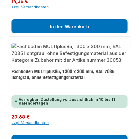
14,38 €
zzgl. Versandkosten
In den Warenkorb
Fachboden MULTIplus85, 1300 x 300 mm, RAL 7035
lichtgrau, ohne Befestigungsmaterial
Verfügbar, Zustellung voraussichtlich in 10 bis 11
Kalendertagen
Regulärer Preis:
20,68 €
zzgl. Versandkosten