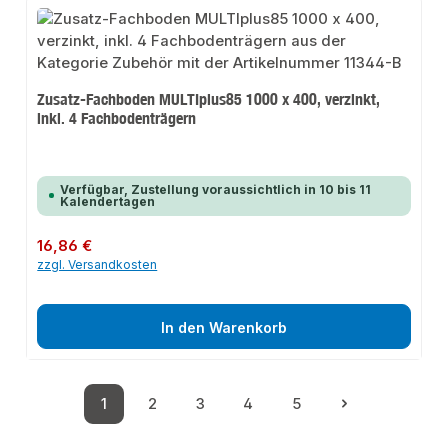
Zusatz-Fachboden MULTIplus85 1000 x 400, verzinkt,
inkl. 4 Fachbodenträgern
Verfügbar, Zustellung voraussichtlich in 10 bis 11
Kalendertagen
Regulärer Preis:
16,86 €
zzgl. Versandkosten
In den Warenkorb
1
2
3
4
5
Seite
Seite
Seite
Seite
Seite