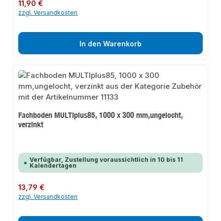
Regulärer Preis:
11,90 €
zzgl. Versandkosten
In den Warenkorb
Fachboden MULTIplus85, 1000 x 300 mm,ungelocht,
verzinkt
Verfügbar, Zustellung voraussichtlich in 10 bis 11
Kalendertagen
Regulärer Preis:
13,79 €
zzgl. Versandkosten