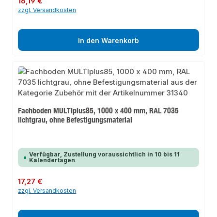
16,19 €
zzgl. Versandkosten
In den Warenkorb
Fachboden MULTIplus85, 1000 x 400 mm, RAL 7035
lichtgrau, ohne Befestigungsmaterial
Verfügbar, Zustellung voraussichtlich in 10 bis 11
Kalendertagen
Regulärer Preis:
17,27 €
zzgl. Versandkosten