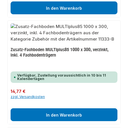
In den Warenkorb
Zusatz-Fachboden MULTIplus85 1000 x 300, verzinkt,
inkl. 4 Fachbodenträgern
Verfügbar, Zustellung voraussichtlich in 10 bis 11
Kalendertagen
Regulärer Preis:
14,77 €
zzgl. Versandkosten
In den Warenkorb