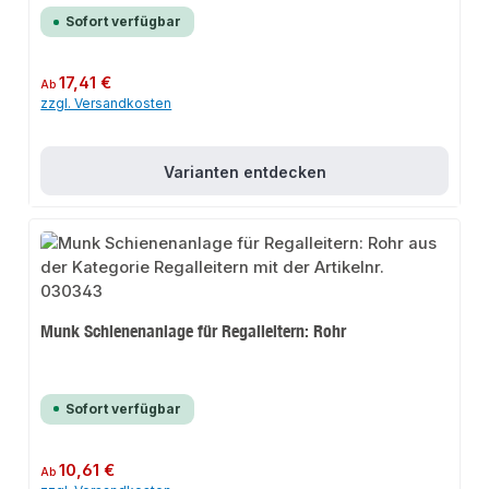
Sofort verfügbar
Regulärer Preis:
17,41 €
Ab
zzgl. Versandkosten
Varianten entdecken
Munk Schienenanlage für Regalleitern: Rohr
Sofort verfügbar
Regulärer Preis:
10,61 €
Ab