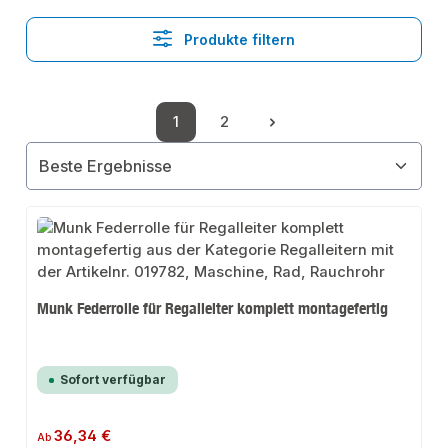
Produkte filtern
1
2
Seite
Seite
Munk Federrolle für Regalleiter komplett montagefertig
Sofort verfügbar
Regulärer Preis:
36,34 €
Ab