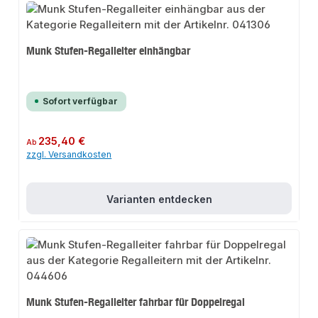
Munk Stufen-Regalleiter einhängbar
Sofort verfügbar
Regulärer Preis:
235,40 €
Ab
zzgl. Versandkosten
Varianten entdecken
Munk Stufen-Regalleiter fahrbar für Doppelregal