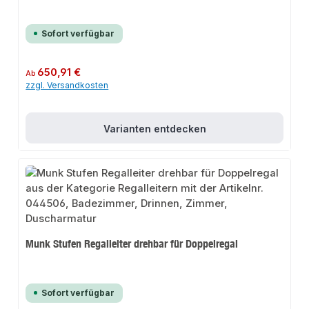
Sofort verfügbar
Regulärer Preis:
650,91 €
Ab
zzgl. Versandkosten
Varianten entdecken
Munk Stufen Regalleiter drehbar für Doppelregal
Sofort verfügbar