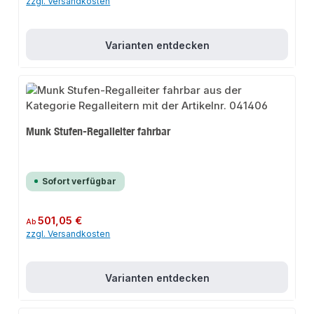
zzgl. Versandkosten
Varianten entdecken
Munk Stufen-Regalleiter fahrbar
Sofort verfügbar
Regulärer Preis:
501,05 €
Ab
zzgl. Versandkosten
Varianten entdecken