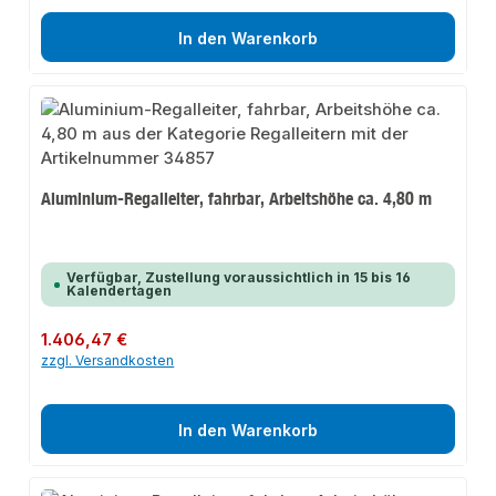
In den Warenkorb
Aluminium-Regalleiter, fahrbar, Arbeitshöhe ca. 4,80 m
Verfügbar, Zustellung voraussichtlich in 15 bis 16
Kalendertagen
Regulärer Preis:
1.406,47 €
zzgl. Versandkosten
In den Warenkorb