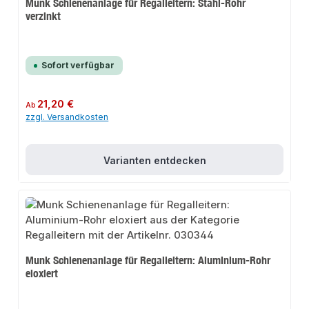
Munk Schienenanlage für Regalleitern: Stahl-Rohr
verzinkt
Sofort verfügbar
Regulärer Preis:
21,20 €
Ab
zzgl. Versandkosten
Varianten entdecken
Munk Schienenanlage für Regalleitern: Aluminium-Rohr
eloxiert