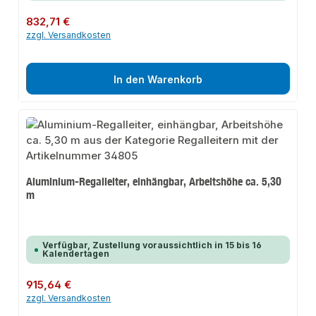
Regulärer Preis:
832,71 €
zzgl. Versandkosten
In den Warenkorb
Aluminium-Regalleiter, einhängbar, Arbeitshöhe ca. 5,30
m
Verfügbar, Zustellung voraussichtlich in 15 bis 16
Kalendertagen
Regulärer Preis:
915,64 €
zzgl. Versandkosten