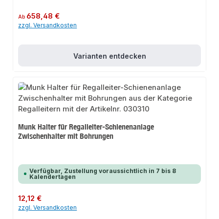
Regulärer Preis:
658,48 €
Ab
zzgl. Versandkosten
Varianten entdecken
Munk Halter für Regalleiter-Schienenanlage
Zwischenhalter mit Bohrungen
Verfügbar, Zustellung voraussichtlich in 7 bis 8
Kalendertagen
Regulärer Preis:
12,12 €
zzgl. Versandkosten