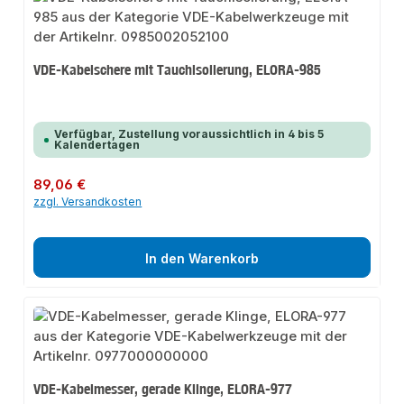
VDE-Kabelschere mit Tauchisolierung, ELORA-985
Verfügbar, Zustellung voraussichtlich in 4 bis 5
Kalendertagen
Regulärer Preis:
89,06 €
zzgl. Versandkosten
In den Warenkorb
VDE-Kabelmesser, gerade Klinge, ELORA-977