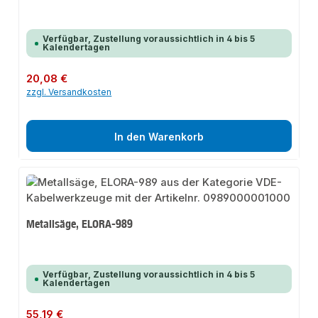
Verfügbar, Zustellung voraussichtlich in 4 bis 5
Kalendertagen
Regulärer Preis:
20,08 €
zzgl. Versandkosten
In den Warenkorb
Metallsäge, ELORA-989
Verfügbar, Zustellung voraussichtlich in 4 bis 5
Kalendertagen
Regulärer Preis:
55,19 €