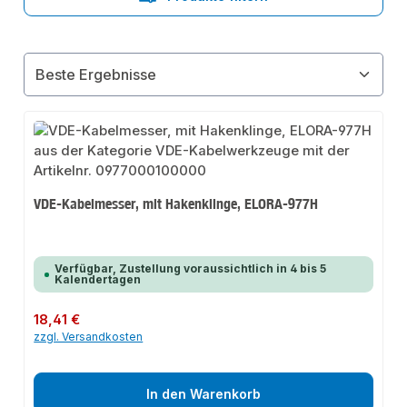
VDE-Kabelmesser, mit Hakenklinge, ELORA-977H
Verfügbar, Zustellung voraussichtlich in 4 bis 5
Kalendertagen
Regulärer Preis:
18,41 €
zzgl. Versandkosten
In den Warenkorb