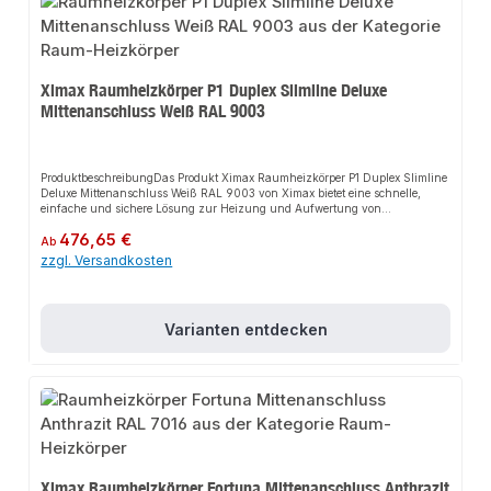
Ximax Raumheizkörper P1 Duplex Slimline Deluxe
Mittenanschluss Weiß RAL 9003
ProduktbeschreibungDas Produkt Ximax Raumheizkörper P1 Duplex Slimline
Deluxe Mittenanschluss Weiß RAL 9003 von Ximax bietet eine schnelle,
einfache und sichere Lösung zur Heizung und Aufwertung von
Wohnräumen. Dank der vertikalen Paneelprofile sorgt es für perfekten Halt
Regulärer Preis:
476,65 €
und passt sich flexibel an verschiedene Wohn- und Arbeitsbereiche an. Das
Ab
robuste Design und die einfache Montage machen dieses Produkt zu einer
zzgl. Versandkosten
zuverlässigen Wahl für jede Installation.EigenschaftenVertikale
PaneelprofileSchmale Tiefe und seitliche AbdeckungenDoppellagige
Ausführung50 mm MittenanschlussKompatibel mit handelsüblichen
ThermostatventilenHandwerkerqualität Made in
Varianten entdecken
EuropeAnwendungsbereicheWohnräumeArbeitsbereicheGängige
ZentralheizungenProduktdatenFarbe: Weiß RAL 9003Material: StahlDesign:
Vertikale PaneelprofileIn unserem Sortiment finden Sie auch passende
Thermostatventile sowie weitere Heizkörper für den Anschluss.
Ximax Raumheizkörper Fortuna Mittenanschluss Anthrazit