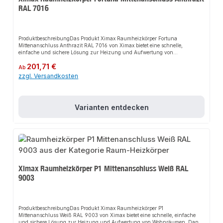
RAL 7016
ProduktbeschreibungDas Produkt Ximax Raumheizkörper Fortuna
Mittenanschluss Anthrazit RAL 7016 von Ximax bietet eine schnelle,
einfache und sichere Lösung zur Heizung und Aufwertung von
Wohnräumen. Dank der vertikalen Ovalprofile sorgt es für perfekten Halt
Regulärer Preis:
201,71 €
und passt sich flexibel an verschiedene Wohn- und Arbeitsbereiche an. Das
Ab
robuste Design und die einfache Montage machen dieses Produkt zu einer
zzgl. Versandkosten
zuverlässigen Wahl für jede Installation.EigenschaftenVertikale
Ovalprofile50 mm MittenanschlussKompatibel mit handelsüblichen
ThermostatventilenHandwerkerqualität Made in
EuropeAnwendungsbereicheWohnräumeArbeitsbereicheGängige
Varianten entdecken
ZentralheizungenProduktdatenFarbe: Anthrazit RAL 7016Material:
StahlDesign: Vertikale OvalprofileIn unserem Sortiment finden Sie auch
passende Thermostatventile sowie weitere Heizkörper für den Anschluss.
Ximax Raumheizkörper P1 Mittenanschluss Weiß RAL
9003
ProduktbeschreibungDas Produkt Ximax Raumheizkörper P1
Mittenanschluss Weiß RAL 9003 von Ximax bietet eine schnelle, einfache
und sichere Lösung zur Heizung und Aufwertung von Wohnräumen. Dank