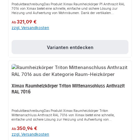
ProduktbeschreibungDas Produkt Ximax Raumheizkörper P1 Anthrazit RAL
7016 von Ximax bietet eine schnelle, einfache und sichere Lösung zur
Heizung und Aufwertung von Wohnräumen. Dank der vertikalen
Paneelprofile sorgt es für perfekten Halt und passt sich flexibel an
Regulärer Preis:
321,09 €
verschiedene Wohn- und Arbeitsbereiche an. Das robuste Design und die
Ab
einfache Montage machen dieses Produkt zu einer zuverlässigen Wahl für
zzgl. Versandkosten
jede Installation.EigenschaftenVertikale PaneelprofileElegantes und
unaufdringliches DesignKompatibel mit handelsüblichen
ThermostatventilenHandwerkerqualität Made in
EuropeAnwendungsbereicheWohnräumeArbeitsbereicheGängige
Varianten entdecken
ZentralheizungenProduktdatenFarbe: Anthrazit RAL 7016Material:
StahlDesign: Vertikale PaneelprofileIn unserem Sortiment finden Sie auch
passende Thermostatventile sowie weitere Heizkörper für den Anschluss.
Ximax Raumheizkörper Triton Mittenanschluss Anthrazit
RAL 7016
ProduktbeschreibungDas Produkt Ximax Raumheizkörper Triton
Mittenanschluss Anthrazit RAL 7016 von Ximax bietet eine schnelle,
einfache und sichere Lösung zur Heizung und Aufwertung von
Wohnräumen. Dank der formschönen vertikalen Profile in Trapezform sorgt
Regulärer Preis:
350,94 €
es für perfekten Halt und passt sich flexibel an verschiedene Wohn- und
Ab
Arbeitsbereiche an. Das robuste Design und die einfache Montage machen
zzgl. Versandkosten
dieses Produkt zu einer zuverlässigen Wahl für jede