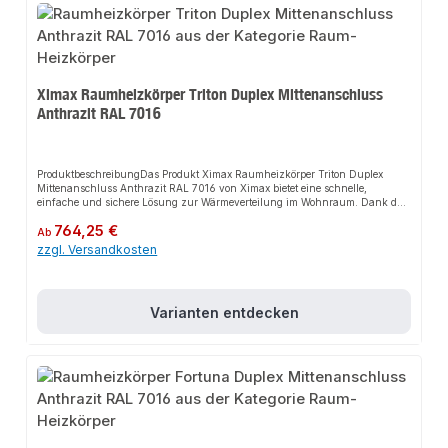
Ximax Raumheizkörper Triton Duplex Mittenanschluss
Anthrazit RAL 7016
ProduktbeschreibungDas Produkt Ximax Raumheizkörper Triton Duplex
Mittenanschluss Anthrazit RAL 7016 von Ximax bietet eine schnelle,
einfache und sichere Lösung zur Wärmeverteilung im Wohnraum. Dank der
formschönen vertikalen Profile in Trapezform und der doppellagigen
Regulärer Preis:
764,25 €
Ausführung sorgt es nicht nur für perfekten Halt, sondern auch für eine
Ab
hohe Heizleistung und eine strahlende Eleganz, die jedes Interieur
zzgl. Versandkosten
bereichert. Das robuste Design und die einfache Montage machen dieses
Produkt zu einer zuverlässigen Wahl für jede
Installation.EigenschaftenFormschöne vertikale Profile in
TrapezformDoppellagige Ausführung50 mm MittenanschlussKombinierbar
Varianten entdecken
mit handelsüblichen ThermostatventilenHandwerkerqualität Made in
EuropeAnwendungsbereicheWohnräumeHandtuchwärmerHandtuchtrockner
ProduktdatenFarbe: Anthrazit RAL 7016Material: Hochwertiger
StahlMontage: WandmontageIn unserem Sortiment finden Sie auch
passende Thermostatventile sowie weitere Heizkörper für den Anschluss.