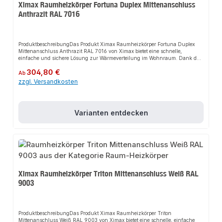
Ximax Raumheizkörper Fortuna Duplex Mittenanschluss
Anthrazit RAL 7016
ProduktbeschreibungDas Produkt Ximax Raumheizkörper Fortuna Duplex
Mittenanschluss Anthrazit RAL 7016 von Ximax bietet eine schnelle,
einfache und sichere Lösung zur Wärmeverteilung im Wohnraum. Dank der
vertikalen Ovalprofile und der doppellagigen Ausführung sorgt es nicht nur
Regulärer Preis:
304,80 €
für perfekten Halt, sondern auch für eine hohe Heizleistung und eine
Ab
zeitlose Eleganz, die jedes Interieur bereichert. Das robuste Design und die
zzgl. Versandkosten
einfache Montage machen dieses Produkt zu einer zuverlässigen Wahl für
jede Installation.EigenschaftenVertikale OvalprofileDoppellagige
AusführungKombinierbar mit handelsüblichen
ThermostatventilenHandwerkerqualität Made in
Varianten entdecken
EuropeAnwendungsbereicheWohnräumeHandtuchwärmerHandtuchtrockner
ProduktdatenFarbe: Anthrazit RAL 7016Material: Hochwertiger
StahlMontage: WandmontageIn unserem Sortiment finden Sie auch
passende Thermostatventile sowie weitere Heizkörper für den Anschluss.
Ximax Raumheizkörper Triton Mittenanschluss Weiß RAL
9003
ProduktbeschreibungDas Produkt Ximax Raumheizkörper Triton
Mittenanschluss Weiß RAL 9003 von Ximax bietet eine schnelle, einfache