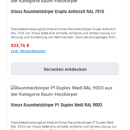
Ximax Raumheizkörper Erupto Anthrazit RAL 7016
ProduktbeschreibungDas Produkt Ximax Raumheizkörper Erupto Anthrazit
RAL 7016 von Ximax bietet eine schnelle, einfache und sichere Lösung zur
Heizung und Aufwertung von Wohnräumen. Dank des einzigartigen Rohr-
in-Rohr-Systems sorgt es für perfekten Halt und passt sich flexibel an
Regulärer Preis:
333,74 €
verschiedene Wohn- und Arbeitsbereiche an. Das robuste Design und die
einfache Montage machen dieses Produkt zu einer zuverlässigen Wahl für
zzgl. Versandkosten
jede Installation.EigenschaftenEinzigartiges Rohr-in-Rohr-SystemGeringes
Wasservolumen für rasches ErwärmenHohe Heizleistung durch
KamineffektMassive 60 mm RundrohreHandwerkerqualität Made in
EuropeAnwendungsbereicheWohnräumeArbeitsbereicheGängige
Varianten entdecken
ZentralheizungenProduktdatenFarbe: Anthrazit RAL 7016Material:
StahlDesign: Massive RundrohreIn unserem Sortiment finden Sie auch
passende Thermostatventile sowie weitere Heizkörper für den Anschluss.
Ximax Raumheizkörper P1 Duplex Weiß RAL 9003
ProduktbeschreibungDas Produkt Ximax Raumheizkörper P1 Duplex Weiß
RAL 9003 von Ximax bietet eine schnelle, einfache und sichere Lösung zur