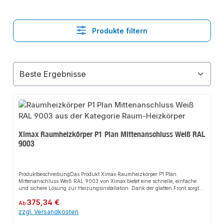
Produkte filtern
Ximax Raumheizkörper P1 Plan Mittenanschluss Weiß RAL
9003
ProduktbeschreibungDas Produkt Ximax Raumheizkörper P1 Plan
Mittenanschluss Weiß RAL 9003 von Ximax bietet eine schnelle, einfache
und sichere Lösung zur Heizungsinstallation. Dank der glatten Front sorgt
es für eine effiziente Wärmeverteilung und passt sich flexibel an
Regulärer Preis:
375,34 €
verschiedene Heizsysteme an. Das robuste Design und die einfache Montage
Ab
machen dieses Produkt zu einer zuverlässigen Wahl für jede
zzgl. Versandkosten
Installation.EigenschaftenElegantes Design mit glatter OberflächeHohe
Heizleistung durch effiziente BauweiseKompatibel mit handelsüblichen