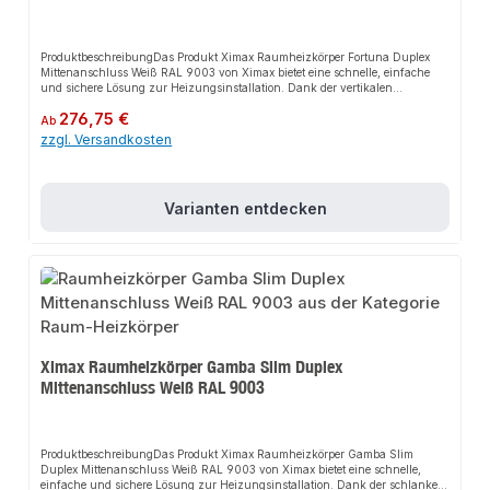
ProduktbeschreibungDas Produkt Ximax Raumheizkörper Fortuna Duplex
Mittenanschluss Weiß RAL 9003 von Ximax bietet eine schnelle, einfache
und sichere Lösung zur Heizungsinstallation. Dank der vertikalen
Ovalprofile sorgt es für eine effiziente Wärmeverteilung und passt sich
Regulärer Preis:
276,75 €
flexibel an verschiedene Heizsysteme an. Das robuste Design und die
Ab
einfache Montage machen dieses Produkt zu einer zuverlässigen Wahl für
zzgl. Versandkosten
jede Installation.EigenschaftenElegantes Design mit vertikalen
OvalprofilenHohe Heizleistung durch doppellagige AusführungKompatibel
mit handelsüblichen Thermostatventilen und 50 mm
MittenanschlussgarniturenRobuste Handwerkerqualität Made in
Varianten entdecken
EuropeAnwendungsbereicheWohnräumeBürosGewerbliche
RäumeProduktdatenFarbe: Weiß RAL 9003Material: StahlMontage:
WandmontageIn unserem Sortiment finden Sie auch passende
Thermostatventile sowie weitere Heizkörper für den Anschluss.
Ximax Raumheizkörper Gamba Slim Duplex
Mittenanschluss Weiß RAL 9003
ProduktbeschreibungDas Produkt Ximax Raumheizkörper Gamba Slim
Duplex Mittenanschluss Weiß RAL 9003 von Ximax bietet eine schnelle,
einfache und sichere Lösung zur Heizungsinstallation. Dank der schlanken