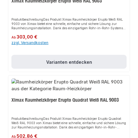
Ximax Raumheizkörper Erupto Weiß RAL 9003
ProduktbeschreibungDas Produkt Ximax Raumheizkörper Erupto Weiß RAL
9003 von Ximax bietet eine schnelle, einfache und sichere Lösung zur
Raumheizungsinstallation. Dank des einzigartigen Rohr-in-Rohr-Systems
sorgt es für perfekten Halt und passt sich flexibel an verschiedene Wohn-
Regulärer Preis:
303,00 €
und Arbeitsbereiche an. Das robuste Design und die einfache Montage
Ab
machen dieses Produkt zu einer zuverlässigen Wahl für jede Installation. Die
zzgl. Versandkosten
massiven 60 mm Rundrohre stehen für ein unverwechselbares
Design.EigenschaftenModernes DesignRobuste BauweiseEinfache
MontageEinzigartiges Rohr-in-Rohr-
SystemAnwendungsbereicheWohnräumeBürosGewerbliche
Varianten entdecken
RäumeProduktdatenMaterial: AluminiumFarbe: Weiß (RAL 9003)Anschluss:
ZentralheizungIn unserem Sortiment finden Sie auch passende Zubehörteile
sowie weitere Produkte für den Anschluss.
Ximax Raumheizkörper Erupto Quadrat Weiß RAL 9003
ProduktbeschreibungDas Produkt Ximax Raumheizkörper Erupto Quadrat
Weiß RAL 9003 von Ximax bietet eine schnelle, einfache und sichere Lösung
zur Raumheizungsinstallation. Dank des einzigartigen Rohr-in-Rohr-
Systems sorgt es für perfekten Halt und passt sich flexibel an verschiedene
Regulärer Preis:
502,86 €
Wohn- und Arbeitsbereiche an. Das robuste Design und die einfache
Ab