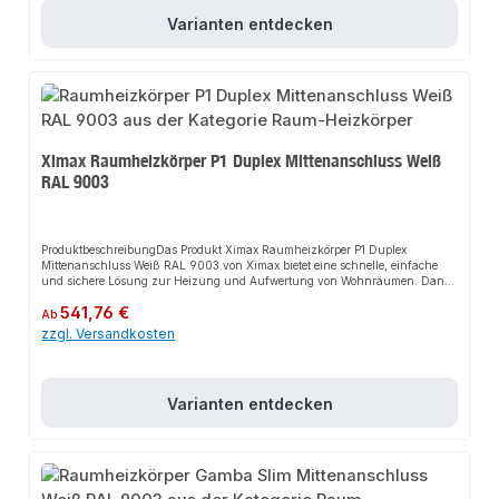
MittenanschlussgarniturenRobuste Handwerkerqualität Made in
Varianten entdecken
EuropeAnwendungsbereicheWohnräumeBürosGewerbliche
RäumeProduktdatenFarbe: Weiß RAL 9003Material: StahlMontage:
WandmontageIn unserem Sortiment finden Sie auch passende
Thermostatventile sowie weitere Heizkörper für den Anschluss.
Ximax Raumheizkörper P1 Duplex Mittenanschluss Weiß
RAL 9003
ProduktbeschreibungDas Produkt Ximax Raumheizkörper P1 Duplex
Mittenanschluss Weiß RAL 9003 von Ximax bietet eine schnelle, einfache
und sichere Lösung zur Heizung und Aufwertung von Wohnräumen. Dank
der vertikalen Paneelprofile sorgt es für perfekten Halt und passt sich flexibel
Regulärer Preis:
541,76 €
an verschiedene Wohn- und Arbeitsbereiche an. Das robuste Design und die
Ab
einfache Montage machen dieses Produkt zu einer zuverlässigen Wahl für
zzgl. Versandkosten
jede Installation.EigenschaftenVertikale PaneelprofileDoppellagige
AusführungHohe Heizleistung50 mm MittenanschlussKompatibel mit
handelsüblichen ThermostatventilenHandwerkerqualität Made in
EuropeAnwendungsbereicheWohnräumeArbeitsbereicheGängige
Varianten entdecken
ZentralheizungenProduktdatenFarbe: Weiß RAL 9003Material: StahlDesign:
Vertikale PaneelprofileIn unserem Sortiment finden Sie auch passende
Thermostatventile sowie weitere Heizkörper für den Anschluss.