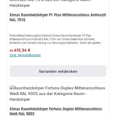
Ximax Raumheizkörper P1 Plan Mittenanschluss Anthrazit
RAL 7016
ProduktbeschreibungDas Produkt Ximax Raumheizkörper P1 Plan
Mittenanschluss Anthrazit RAL 7016 von Ximax bietet eine schnelle,
einfache und sichere Lösung zur Heizungsinstallation. Dank der glatten
Front sorgt es für eine effiziente Wärmeverteilung und passt sich flexibel an
Regulärer Preis:
413,34 €
verschiedene Heizsysteme an. Das robuste Design und die einfache Montage
Ab
machen dieses Produkt zu einer zuverlässigen Wahl für jede
zzgl. Versandkosten
Installation.EigenschaftenElegantes Design mit glatter OberflächeHohe
Heizleistung durch effiziente BauweiseKompatibel mit handelsüblichen
Thermostatventilen und 50 mm MittenanschlussgarniturenRobuste
Handwerkerqualität Made in
Varianten entdecken
EuropeAnwendungsbereicheWohnräumeBürosGewerbliche
RäumeProduktdatenFarbe: Anthrazit RAL 7016Material: StahlMontage:
WandmontageIn unserem Sortiment finden Sie auch passende
Thermostatventile sowie weitere Heizkörper für den Anschluss.
Ximax Raumheizkörper Fortuna Duplex Mittenanschluss
Weiß RAL 9003