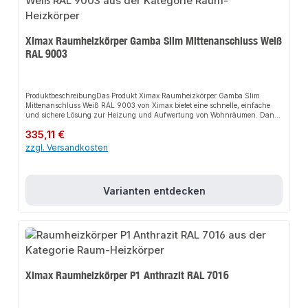
Ximax Raumheizkörper Gamba Slim Mittenanschluss Weiß
RAL 9003
ProduktbeschreibungDas Produkt Ximax Raumheizkörper Gamba Slim
Mittenanschluss Weiß RAL 9003 von Ximax bietet eine schnelle, einfache
und sichere Lösung zur Heizung und Aufwertung von Wohnräumen. Dank
der schlanken Rundrohre sorgt es für perfekten Halt und passt sich flexibel
Regulärer Preis:
335,11 €
an verschiedene Wohn- und Arbeitsbereiche an. Das robuste Design und die
einfache Montage machen dieses Produkt zu einer zuverlässigen Wahl für
zzgl. Versandkosten
jede Installation.EigenschaftenSchlanke Rundrohre50 mm
MittenanschlussKompatibel mit handelsüblichen
ThermostatventilenHandwerkerqualität Made in
EuropeAnwendungsbereicheWohnräumeArbeitsbereicheGängige
Varianten entdecken
ZentralheizungenProduktdatenFarbe: Weiß RAL 9003Material: StahlDesign:
Schlanke RundrohreIn unserem Sortiment finden Sie auch passende
Thermostatventile sowie weitere Heizkörper für den Anschluss.
Ximax Raumheizkörper P1 Anthrazit RAL 7016