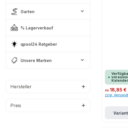
Garten
% Lagerverkauf
qpool24 Ratgeber
Unsere Marken
Verfügba
voraussic
Kalende
Hersteller
Regulärer Preis:
18,85 €
Ab
zzgl. Versan
Preis
Varian