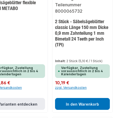
sägeblätter flexible
l METABO
2 Stück - Säbelsägeblätter
classic Länge 150 mm Dicke
0,9 mm Zahnteilung 1 mm
Bimetall 24 Teeth per Inch
(TPI)
Inhalt:
2 Stück
(5,10 € / 1 Stück)
rfügbar, Zustellung
Verfügbar, Zustellung
raussichtlich in 2 bis 4
voraussichtlich in 2 bis 4
alendertagen
Kalendertagen
er Preis:
,86 €
Regulärer Preis:
10,19 €
 Versandkosten
zzgl. Versandkosten
Varianten entdecken
In den Warenkorb