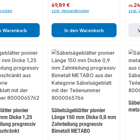
Regulärer Preis:
69,89 €
Regulär
24
Ab
dkosten
zzgl. Versandkosten
zzgl.
n Warenkorb
In den Warenkorb
Säbe
meta
ätter pionier
Säbelsägeblätter pionier
mm Dicke 1,25
Länge 150 mm Dicke 0,9 mm
lung progressiv
Zahnteilung progressiv
eschränkt
Bimetall METABO