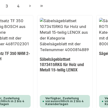
3
4
ite
Seite
Seite
atz TF 350 NHM 2-
Säge
H
Säbelsägeblattset
1073415RKG für Holz und
Metall 15-teilig LENOX
r, Zustellung
Verfügbar, Zustellung
Ve
htlich in 2 bis 4
voraussichtlich in 2 bis 4
vo
rtagen
Kalendertagen
K