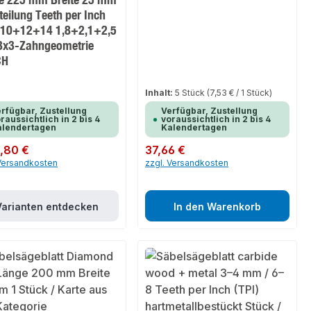
eilung Teeth per Inch
) 10+12+14 1,8+2,1+2,5
x3-Zahngeometrie
CH
Inhalt:
5 Stück
(7,53 € / 1 Stück)
rfügbar, Zustellung
Verfügbar, Zustellung
raussichtlich in 2 bis 4
voraussichtlich in 2 bis 4
alendertagen
Kalendertagen
er Preis:
,80 €
Regulärer Preis:
37,66 €
 Versandkosten
zzgl. Versandkosten
Varianten entdecken
In den Warenkorb