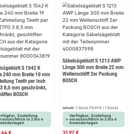
Säbelsägeblatt S 1213 AWP
Länge 300 mm Breite 22 mm
lsägeblatt S 1542 K
Wellenschliff 2er Packung
e 240 mm Breite 19 mm
BOSCH
eilung Teeth per Inch
 3 8,5 mm geschränkt,
hliffen BOSCH
Inhalt:
2 Stück
(15,99 € / 1 Stück)
rfügbar, Zustellung
Verfügbar, Zustellung
raussichtlich in 2 bis 4
voraussichtlich in 2 bis 4
alendertagen
Kalendertagen
er Preis:
,64 €
Regulärer Preis:
31,97 €