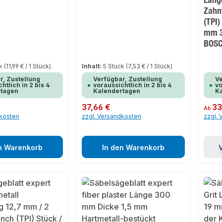
Zahnt
(TPI
mm 3
BOS
ck
(11,99 € / 1 Stück)
Inhalt:
5 Stück
(7,53 € / 1 Stück)
r, Zustellung
Verfügbar, Zustellung
Ve
htlich in 2 bis 4
voraussichtlich in 2 bis 4
vo
rtagen
Kalendertagen
K
Regulärer Preis:
37,66 €
Regulär
33
Ab
dkosten
zzgl. Versandkosten
zzgl.
n Warenkorb
In den Warenkorb