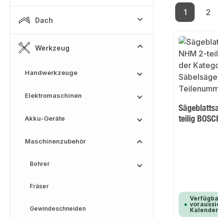
1
2
Seite
Se
Dach
Werkzeug
Handwerkzeuge
Elektromaschinen
Sägeblatts
teilig BOSC
Akku-Geräte
Maschinenzubehör
Bohrer
Fräser
Verfügba
voraussic
Gewindeschneiden
Kalende