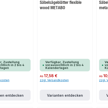
Säbelsägeblätter flexible
Säbel
wood METABO
meta
r, Zustellung
Verfügbar, Zustellung
Ve
htlich in 2 bis 4
voraussichtlich in 2 bis 4
vo
rtagen
Kalendertagen
K
Regulärer Preis:
17,58 €
Regulär
10
Ab
Ab
dkosten
zzgl. Versandkosten
zzgl.
ten entdecken
Varianten entdecken