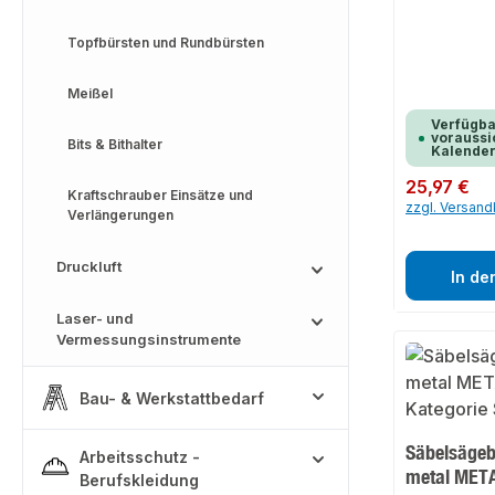
Topfbürsten und Rundbürsten
Meißel
Verfügba
voraussic
Bits & Bithalter
Kalende
Regulärer Preis:
25,97 €
Kraftschrauber Einsätze und
zzgl. Versan
Verlängerungen
Druckluft
In de
Laser- und
Vermessungsinstrumente
Bau- & Werkstattbedarf
Säbelsägeb
Arbeitsschutz -
metal MET
Berufskleidung