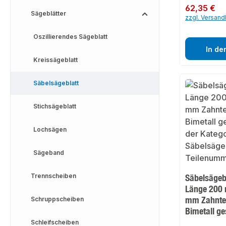
Regulärer Preis:
62,35 €
Sägeblätter
zzgl. Versan
Oszillierendes Sägeblatt
In de
Kreissägeblatt
Säbelsägeblatt
Stichsägeblatt
Lochsägen
Sägeband
Trennscheiben
Säbelsägebl
Länge 200 
mm Zahntei
Schruppscheiben
Bimetall g
Schleifscheiben