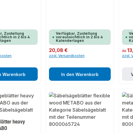
r, Zustellung
Verfügbar, Zustellung
Ve
htlich in 2 bis 4
voraussichtlich in 2 bis 4
vo
rtagen
Kalendertagen
K
Regulärer Preis:
20,08 €
Regulär
13
Ab
dkosten
zzgl. Versandkosten
zzgl.
n Warenkorb
In den Warenkorb
lätter heavy
ABO