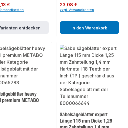
er Preis:
,13 €
Regulärer Preis:
23,08 €
 Versandkosten
zzgl. Versandkosten
Varianten entdecken
In den Warenkorb
lsägeblätter heavy
l premium METABO
Säbelsägeblätter expert
Länge 115 mm Dicke 1,25
mm Zahnteilung 1,4 mm