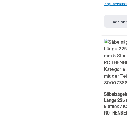
zzgl. Versan
Varian
Säbelsägeb
Länge 225
5 Stück / K
ROTHENBE