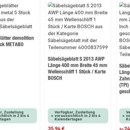
ätter demolition
tück METABO
Säbelsägeblatt S 2013 AWP
Länge 400 mm Breite 45 mm
Säbe
Wellenschliff 1 Stück / Karte
Läng
BOSCH
Zahnt
(TPI)
gesc
r, Zustellung
Verfügbar, Zustellung
Ve
htlich in 2 bis 4
voraussichtlich in 2 bis 4
vo
rtagen
Kalendertagen
K
Regulärer Preis:
35,94 €
Regulär
24
Ab