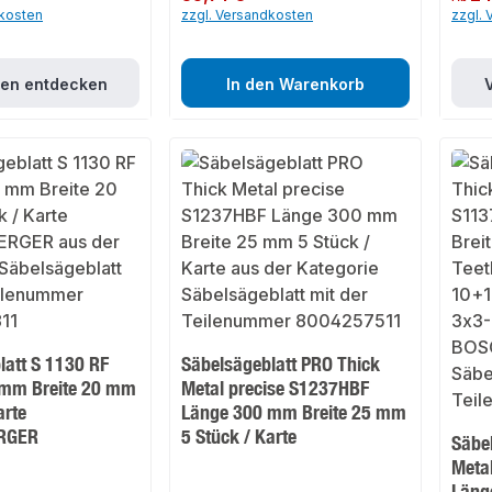
dkosten
zzgl. Versandkosten
zzgl.
ten entdecken
In den Warenkorb
latt S 1130 RF
Säbelsägeblatt PRO Thick
 mm Breite 20 mm
Metal precise S1237HBF
arte
Länge 300 mm Breite 25 mm
RGER
5 Stück / Karte
Säbe
Meta
Läng