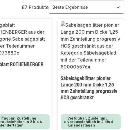
87 Produkte
blatt ROTHENBERGER
Säbelsägeblätter pionier
Länge 200 mm Dicke 1,25
mm Zahnteilung progressiv
HCS geschränkt
rfügbar, Zustellung
Verfügbar, Zustellung
raussichtlich in 2 bis 4
voraussichtlich in 2 bis 4
alendertagen
Kalendertagen