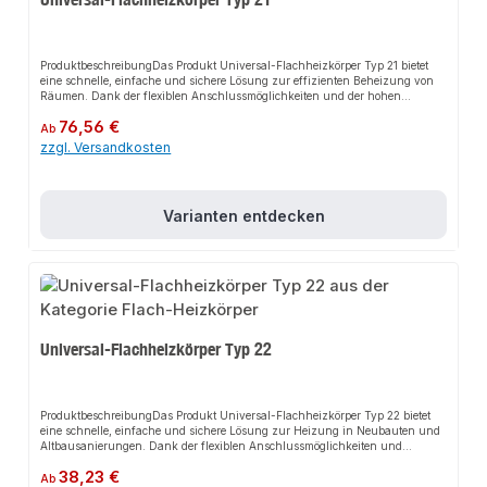
ProduktbeschreibungDas Produkt Universal-Flachheizkörper Typ 21 bietet
eine schnelle, einfache und sichere Lösung zur effizienten Beheizung von
Räumen. Dank der flexiblen Anschlussmöglichkeiten und der hohen
Strahlungsfläche sorgt es für eine optimale Wärmeverteilung und passt sich
Regulärer Preis:
76,56 €
flexibel an verschiedene Installationsanforderungen an. Das robuste Design
Ab
und die einfache Montage machen dieses Produkt zu einer zuverlässigen
zzgl. Versandkosten
Wahl für jede Heizungsinstallation.EigenschaftenGeeignet für Neubau und
AltbausanierungFlexibler Anschluss von rechts, links, wechselseitig oder von
untenNabenabstand der seitlichen Anschlüsse: Bauhöhe minus 50 mm ±
0,5 mmEinsatz im Niedertemperaturbereich 55/45/20 und
Varianten entdecken
Hochtemperaturbereich 75/65/20Moderne Optik und pflegeleichter
BetriebEffizientes Heizverhalten durch hohe Strahlungsfläche und geringen
WasserinhaltAnwendungsbereicheBeheizung von WohnräumenVerwendung
in Büros und GewerberäumenGeeignet für verschiedene
HeizsystemeProduktdatenMaterial: Hochwertiger StahlMarke: 0In unserem
Sortiment finden Sie auch passende Zubehörteile sowie weitere Produkte für
den Anschluss.
Universal-Flachheizkörper Typ 22
ProduktbeschreibungDas Produkt Universal-Flachheizkörper Typ 22 bietet
eine schnelle, einfache und sichere Lösung zur Heizung in Neubauten und
Altbausanierungen. Dank der flexiblen Anschlussmöglichkeiten und
effizienten Heizleistung sorgt es für optimalen Halt und passt sich flexibel an
Regulärer Preis:
38,23 €
verschiedene Installationsumgebungen an. Das robuste Design und die
Ab