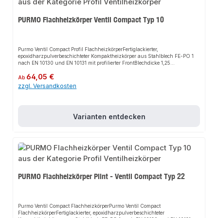
PURMO Flachheizkörper Ventil Compact Typ 10
Purmo Ventil Compact Profil FlachheizkörperFertiglackierter,
epoxidharzpulverbeschichteter Kompaktheizkörper aus Stahlblech FE-PO 1
nach EN 10130 und EN 10131 mit profilierter FrontBlechdicke 1,25
mmAnwendung in Warmwasserheizungsanlagen nach DIN 4751Entfettet,
Regulärer Preis:
64,05 €
phosphatiert, tauchgrundiert im KTL-Verfahren und pulverbeschichtet nach
Ab
DIN 55900Wärmeleistung gemessen nach EN 442 und bei der WSP-CERT
zzgl. Versandkosten
registriertHygiene-AusführungDer Purmo Ventil Compact Profil
Flachheizkörper in der Hygiene-Ausführung ist ein hygienezertifizierter
Flachheizkörper mit integrierter Ventilgarnitur, ideal für geschlossene
warmwasserbasierte Heizsysteme. Dieser Profilheizkörper ist nicht mit
Varianten entdecken
Konvektorblechen ausgestattet und daher speziell für Anwendungen im
Gesundheitswesen und anderen Einrichtungen mit erhöhten hygienischen
Anforderungen vorgesehen.ProduktmerkmaleHygienezertifiziert: Optimal für
Gesundheitswesen und hygienische AnwendungenIntegrierte Ventilgarnitur:
Für geschlossene warmwasserbasierte HeizsystemeOhne Konvektorbleche:
Erleichtert die Reinigung und erfüllt hohe hygienische
AnforderungenStandardfarbe: Weiß (RAL 9016), andere Farben auf Anfrage
gegen Aufpreis erhältlichZubehör: Mit Stopfen und Entlüfter gebündelt
PURMO Flachheizkörper Plint - Ventil Compact Typ 22
Purmo Ventil Compact FlachheizkörperPurmo Ventil Compact
FlachheizkörperFertiglackierter, epoxidharzpulverbeschichteter