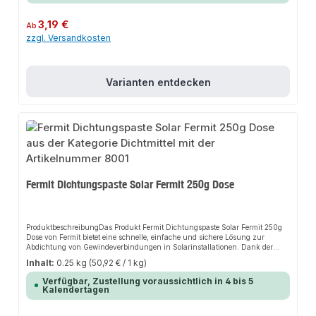
schwundfrei Trocknet nicht ein Reizt die Haut nichtAnwendungsbereiche
Kesselanlagen Öfen HerdeProduktdaten Fermit Dichtungskitt Feuerfester
Regulärer Preis:
3,19 €
Ab
Kesselkitt Froschmarke DoseIn unserem Sortiment finden Sie auch weitere
zzgl. Versandkosten
Dichtstoffe sowie Montagezubehör für Ihre Projekte.
Varianten entdecken
Fermit Dichtungspaste Solar Fermit 250g Dose
ProduktbeschreibungDas Produkt Fermit Dichtungspaste Solar Fermit 250g
Dose von Fermit bietet eine schnelle, einfache und sichere Lösung zur
Abdichtung von Gewindeverbindungen in Solarinstallationen. Dank der
druck- und hitzebeständigen Eigenschaften sorgt es für perfekten Halt und
Inhalt:
0.25 kg
(50,92 € / 1 kg)
passt sich flexibel an verschiedene Anwendungsbereiche an. Das robuste
Design und die einfache Anwendung machen dieses Produkt zu einer
Verfügbar, Zustellung voraussichtlich in 4 bis 5
zuverlässigen Wahl für jede Installation.Eigenschaften Druck- und
Kalendertagen
hitzebeständig Leicht und sauber zu verarbeiten Klebt nicht, verhärtet nicht
Giftlösungsmittel- und schwundfrei Trocknet nicht ein Reizt die Haut
nichtAnwendungsbereiche