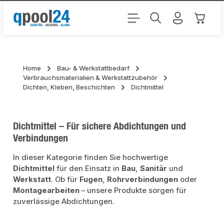
Zum Hauptinhalt springen
Warenk
Home
Bau- & Werkstattbedarf
Verbrauchsmaterialien & Werkstattzubehör
Dichten, Kleben, Beschichten
Dichtmittel
Dichtmittel – Für sichere Abdichtungen und
Verbindungen
In dieser Kategorie finden Sie hochwertige
Dichtmittel
für den Einsatz in
Bau
,
Sanitär
und
Werkstatt
. Ob für
Fugen
,
Rohrverbindungen
oder
Montagearbeiten
– unsere Produkte sorgen für
zuverlässige Abdichtungen.