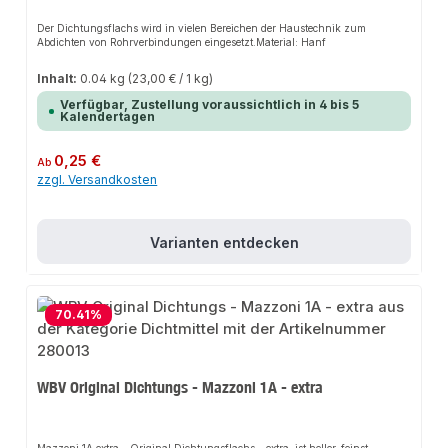
Der Dichtungsflachs wird in vielen Bereichen der Haustechnik zum
Abdichten von Rohrverbindungen eingesetzt.Material: Hanf
Inhalt:
0.04 kg
(23,00 € / 1 kg)
Verfügbar, Zustellung voraussichtlich in 4 bis 5
Kalendertagen
Regulärer Preis:
0,25 €
Ab
zzgl. Versandkosten
Varianten entdecken
70.41
%
WBV Original Dichtungs - Mazzoni 1A - extra