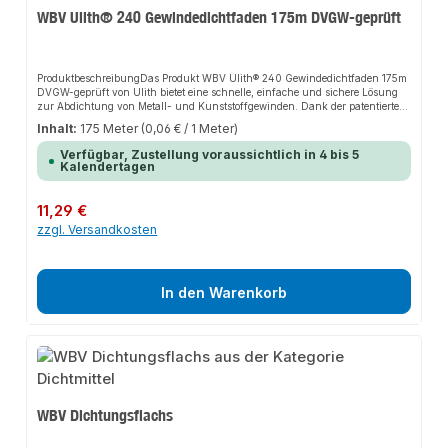
WBV Ulith® 240 Gewindedichtfaden 175m DVGW-geprüft
ProduktbeschreibungDas Produkt WBV Ulith® 240 Gewindedichtfaden 175m
DVGW-geprüft von Ulith bietet eine schnelle, einfache und sichere Lösung
zur Abdichtung von Metall- und Kunststoffgewinden. Dank der patentierten
PTFE-Formel sorgt es für perfekten Halt und passt sich flexibel an
Inhalt:
175 Meter
(0,06 € / 1 Meter)
verschiedene Gewindearten an. Das robuste Design und die einfache
Anwendung machen dieses Produkt zu einer zuverlässigen Wahl für jede
Verfügbar, Zustellung voraussichtlich in 4 bis 5
Installation.Eigenschaften100% PTFEVeränderbare Form für optimale
Kalendertagen
AbdichtungExtrem weich und biegsamResistent gegen Lösungsmittel, Säuren
und aggressive ChemikalienResistent gegen Pilz-, Schimmel- und
BakterienbefallAbsolut nicht brennbarAnwendungsbereicheAbdichtung von
Regulärer Preis:
11,29 €
MetallgewindenAbdichtung von KunststoffgewindenProduktdatenMaterial:
zzgl. Versandkosten
100% PTFELänge: 175mNormen: DVGW-geprüftIn unserem Sortiment finden
Sie auch passende Werkzeuge sowie weitere Produkte für den Anschluss.
In den Warenkorb
WBV Dichtungsflachs