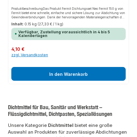
ProduktbeschreibungDas Produkt Fermit Dichtungsset Neo Fermit 150 g von
Fermit bietet eine schnelle, einfache und sichere Lösung zur Abdichtung von
Gewindeverbindungen. Dank der hervorragenden Materialeigenschaften der
Gewindedichtpaste/ Hanfpaste sorgt es für perfekten Halt und passt sich
Inhalt:
0.15 kg
(27,33 € / 1 kg)
flexibel an verschiedene Anwendungsbereiche an. Das robuste Design und
die einfache Montage machen dieses Produkt zu einer zuverlässigen Wahl
Verfügbar, Zustellung voraussichtlich in 4 bis 5
für jede Installation.EigenschaftenLeicht und sauber zu verarbeitenKlebt
Kalendertagen
nicht, verhärtet nichtGiftlösungsmittel- und schwundfreiTrocknet nicht
einReizt die Haut
nichtAnwendungsbereicheSanitärinstallationenHeizungsbauIndustrieanwe
Regulärer Preis:
4,10 €
ndungenProduktdatenNeo-Fermit 150 gHanf Zopf 50 g2 x PTFE BandIn
zzgl. Versandkosten
unserem Sortiment finden Sie auch passende Zubehörteile zum Abdichten,
sowie weitere Produkte für den Anschluss und die Verbindung von
Wasserleitungen.
In den Warenkorb
Dichtmittel für Bau, Sanitär und Werkstatt –
Flüssigdichtmittel, Dichtpasten, Speziallösungen
Unsere Kategorie
Dichtmittel
bietet eine große
Auswahl an Produkten für zuverlässige Abdichtungen