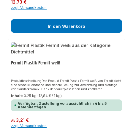
Regulärer Preis:
12,73 €
SolarinstallationenHeizungsbauIndustrieanwendungenProduktdaten Fermit
zzgl. Versandkosten
Dichtungspaste Solar Fermit druck- und hitzebeständig 250g DoseIn
unserem Sortiment finden Sie auch passende Fittings sowie weitere Produkte
für die Montage.
In den Warenkorb
Fermit Plastik Fermit weiß
ProduktbeschreibungDas Produkt Fermit Plastik Fermit weiß von Fermit bietet
eine schnelle, einfache und sichere Lösung zur Abdichtung und Montage
von Sanitärkeramik. Dank der dauerplastischen und knetbaren
Dichtungsmasse auf Kunststoffbasis sorgt es für perfekten Halt und passt
Inhalt:
0.25 kg
(12,84 € / 1 kg)
sich flexibel an verschiedene Anwendungsbereiche an. Das robuste Design
und die einfache Anwendung machen dieses Produkt zu einer zuverlässigen
Verfügbar, Zustellung voraussichtlich in 4 bis 5
Wahl für jede Installation.Eigenschaften Dauerplastisch und knetbar Leicht
Kalendertagen
und sauber zu verarbeiten Klebt nicht, verhärtet nicht Giftlösungsmittel-
und schwundfrei Trocknet nicht ein Reizt die Haut
nichtAnwendungsbereiche Sanitärinstallationen Heizungsbau
Regulärer Preis:
3,21 €
Ab
IndustrieanwendungenProduktdaten Fermit Dichtungskitt Plastik Fermit
zzgl. Versandkosten
weiß DoseIn unserem Sortiment finden Sie auch passende Fittings sowie
weitere Produkte für die Montage.