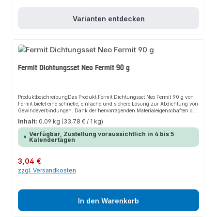
Varianten entdecken
Fermit Dichtungsset Neo Fermit 90 g
ProduktbeschreibungDas Produkt Fermit Dichtungsset Neo Fermit 90 g von
Fermit bietet eine schnelle, einfache und sichere Lösung zur Abdichtung von
Gewindeverbindungen. Dank der hervorragenden Materialeigenschaften der
Gewindedichtpaste/ Hanfpaste sorgt es für perfekten Halt und passt sich
Inhalt:
0.09 kg
(33,78 € / 1 kg)
flexibel an verschiedene Anwendungsbereiche an. Das robuste Design und
die einfache Montage machen dieses Produkt zu einer zuverlässigen Wahl
Verfügbar, Zustellung voraussichtlich in 4 bis 5
für jede Installation.Eigenschaften Leicht und sauber zu verarbeiten Klebt
Kalendertagen
nicht, verhärtet nicht Giftlösungsmittel- und schwundfrei Trocknet nicht ein
Reizt die Haut nichtAnwendungsbereiche Sanitärinstallationen
Heizungsbau IndustrieanwendungenProduktdaten Neo-Fermit 90 g Hanf
Regulärer Preis:
3,04 €
Zopf 50 g In unserem Sortiment finden Sie auch passende Zubehörteile zum
zzgl. Versandkosten
Abdichten, sowie weitere Produkte für den Anschluss und die Verbindung
von Wasserleitungen.
In den Warenkorb