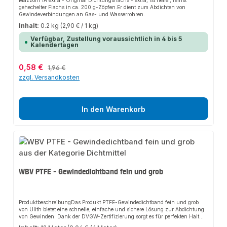
Mazzoni 1A extra - Original Dichtungsflachs - extra, ist heller, feinst
gehechelter Flachs in ca. 200 g-Zöpfen.Er dient zum Abdichten von
Gewindeverbindungen an Gas- und Wasserrohren.
Inhalt:
0.2 kg
(2,90 € / 1 kg)
Verfügbar, Zustellung voraussichtlich in 4 bis 5
Kalendertagen
Verkaufspreis:
0,58 €
Regulärer Preis:
1,96 €
zzgl. Versandkosten
In den Warenkorb
WBV PTFE - Gewindedichtband fein und grob
ProduktbeschreibungDas Produkt PTFE-Gewindedichtband fein und grob
von Ulith bietet eine schnelle, einfache und sichere Lösung zur Abdichtung
von Gewinden. Dank der DVGW-Zertifizierung sorgt es für perfekten Halt
und passt sich flexibel an verschiedene Gewindearten und Medien an. Das