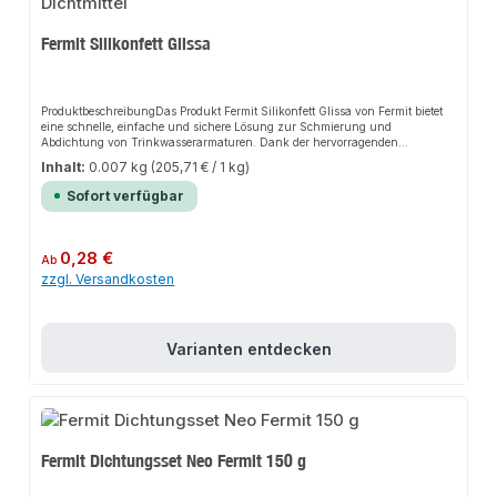
Fermit Silikonfett Glissa
ProduktbeschreibungDas Produkt Fermit Silikonfett Glissa von Fermit bietet
eine schnelle, einfache und sichere Lösung zur Schmierung und
Abdichtung von Trinkwasserarmaturen. Dank der hervorragenden
Materialeigenschaften sorgt es für perfekten Halt und passt sich flexibel an
Inhalt:
0.007 kg
(205,71 € / 1 kg)
verschiedene Anwendungsbereiche an. Das robuste Design und die einfache
Anwendung machen dieses Produkt zu einer zuverlässigen Wahl für jede
Sofort verfügbar
Installation.EigenschaftenGeeignet für TrinkwasserarmaturenLeicht und
sauber zu verarbeitenKlebt nicht, verhärtet nichtGiftlösungsmittel- und
schwundfreiTrocknet nicht einReizt die Haut
nichtAnwendungsbereicheSanitärinstallationenHeizungsbauIndustrieanwe
Regulärer Preis:
0,28 €
Ab
ndungenProduktdatenFermit Silikonfett Glissa für Trinkwasser
zzgl. Versandkosten
geeignetTubeIn unserem Sortiment finden Sie auch passende Zubehörteile
sowie weitere Produkte für den Anschluss.
Varianten entdecken
Fermit Dichtungsset Neo Fermit 150 g