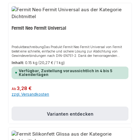
Fermit Neo Fermit Universal
ProduktbeschreibungDas Produkt Fermit Neo Fermit Universal von Fermit
bietet eine schnelle, einfache und sichere Lösung zur Abdichtung von
Gewindeverbindungen nach DIN-EN751-2. Dank der hervorragenden
Materialeigenschaften der Gewindedichtpaste/ Hanfpaste sorgt es für
Inhalt:
0.15 kg
(20,27 € / 1 kg)
perfekten Halt und passt sich flexibel an verschiedene Anwendungsbereiche
an. Die einfache Nutzung machen dieses Produkt zu einer zuverlässigen
Verfügbar, Zustellung voraussichtlich in 4 bis 5
Wahl für jede Installation.EigenschaftenLeicht und sauber zu
Kalendertagen
verarbeitenKlebt nicht, verhärtet nichtGiftlösungsmittel- und
schwundfreiTrocknet nicht einReizt die Haut
nichtAnwendungsbereicheSanitärinstallationenHeizungsbauIndustrieanwe
Regulärer Preis:
3,28 €
Ab
ndungenProduktdatenFermit Dichtungsmittel Neo Fermit Universal für
zzgl. Versandkosten
Gewinde nach DIN-EN751-2TubeIn unserem Sortiment finden Sie auch
passende Zubehörteile wie PTFE Band für Feingewinde, sowie weitere
Produkte für den Anschluss.
Varianten entdecken