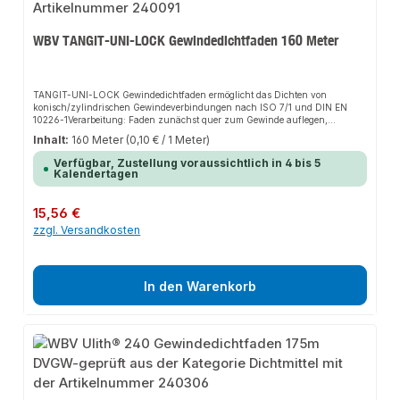
WBV TANGIT-UNI-LOCK Gewindedichtfaden 160 Meter
TANGIT-UNI-LOCK Gewindedichtfaden ermöglicht das Dichten von
konisch/zylindrischen Gewindeverbindungen nach ISO 7/1 und DIN EN
10226-1Verarbeitung: Faden zunächst quer zum Gewinde auflegen,
anschließend den Faden in Gewinderichtung (über den querliegenden
Inhalt:
160 Meter
(0,10 € / 1 Meter)
Faden hinweg), beginnend am Gewindeanfang, auf das Rohrgewinde
wickeln. Für eine optimale Funktion sollte der Faden nicht direkt in die
Verfügbar, Zustellung voraussichtlich in 4 bis 5
Gewindegänge, sondern kreuzweise gewickelt werden. Der Faden kann
Kalendertagen
mittels der Schneidevorrichtung abgeschnitten werden. Im Inneren des
Behältnisses ist der Faden spiralförmig aufgewickelt und lässt sich dadurch
problemlos herausziehen und auf das Gewinde aufbringen. Es muss
Regulärer Preis:
15,56 €
sichergestellt werden, dass das Produkt mit Spannung aufgewickelt wird.
zzgl. Versandkosten
Widerstandsfähigkeit: Das Produkt ist beständig gegenüber Gasen der 1., 2.
und 3. Familie (3. Familie nur in der Gasphase), heißem und kalten Wasser,
Gaskondensaten und Druckluft. Nicht geeignet bei Glykolen, reinem
Sauerstoff und/oder sauerstoffangereicherten Systemen, Chlor, stark
oxydierende Medien sowie Treibstoffe, Diesel, Heizöl, oder Hydrauliköl.
In den Warenkorb