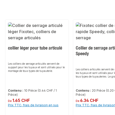
collier léger pour tube articulé
Collier de serrage art
Speedy
Les colliers de serrage articulés servent de
support pour les tuyaux et sont utilisés pour le
Les colliers articulés servent de
montage de tous types de tuyauterie.
les tuyaux et sont utilisés pour
tous types de tuyauteries. Le g
d'ouverture du collier à visser fa
en place du tube. L'encliquetage
fermeture dans la fermeture à d
Contenu :
10 Pièce
(0.44 CHF / 1
Contenu :
20 Pièce
(0.20 
montage simple et rapide et gar
Pièce)
Pièce)
ajustement sûr des tuyaux sans 
ne s'ouvre. La garniture insono
Prix régulier :
1.65 CHF
Prix régulier :
6.34 CHF
De
De
collier articulé Speedy est sans
Prix TTC, frais de livraison en sus
Prix TTC, frais de livraiso
présente aucun risque pour la s
Caractéristiques du produitLe co
articulé Speedy est utilisé pour 