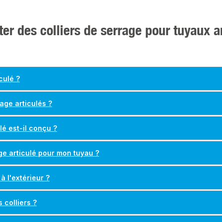
er des colliers de serrage pour tuyaux ar
culé ?
rage articulés ?
lé est-il conçu ?
ge articulé pour mon tuyau ?
à l'extérieur ?
 colliers ?