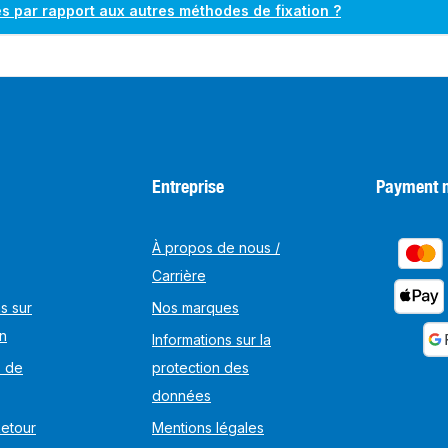
és par rapport aux autres méthodes de fixation ?
Entreprise
Payment 
À propos de nous /
Carrière
s sur
Nos marques
on
Informations sur la
s de
protection des
données
Retour
Mentions légales