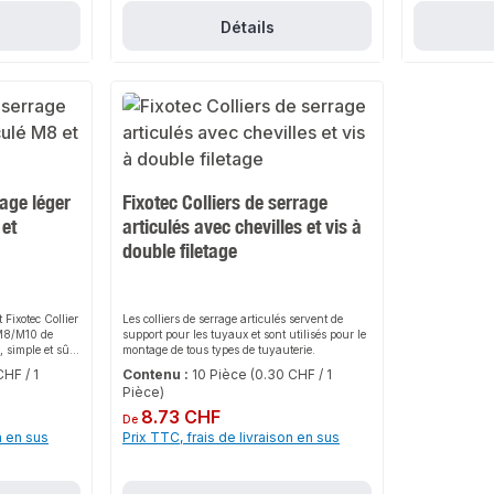
à de nombreux
ux en acier,
Détails
ccord avec un
e la flexibilité
ckage
quetable d'une
ilement les
s de montage
re
mission des
 le support.Une
orrosion grâce à
lité assure
rage léger
Fixotec Colliers de serrage
amme variée
r nos produits.
 et
articulés avec chevilles et vis à
recommandons
double filetage
ge pour les
ou des vis sans
spendre la
 tête marteau
directement sur
 Fixotec Collier
Les colliers de serrage articulés servent de
de
 M8/M10 de
support pour les tuyaux et sont utilisés pour le
e serrage : 15-
, simple et sûre
montage de tous types de tuyauterie.
:
de tous types.
CHF / 1
Contenu :
10 Pièce
(0.30 CHF / 1
3/8
ture et à sa
éqpool24 -
Pièce)
ge, il assure
rt en - qualité
 de manière
Prix régulier :
8.73 CHF
De
e - service
ns. Sa
n en sus
Prix TTC, frais de livraison en sus
tisfaction à
e facile font
ur toute
lier de serrage
t guidée pour