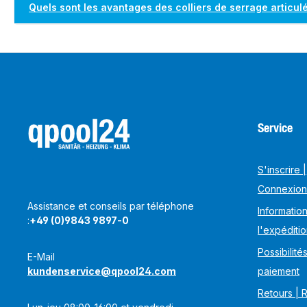
Quels sont les avantages des colliers de serrage articul
Service
S'inscrire |
Connexion
Assistance et conseils par téléphone
Information
:
+49 (0)9843 9897-0
l'expéditi
Possibilité
E-Mail
kundenservice@qpool24.com
paiement
Retours | 