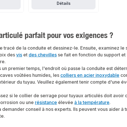
 main avec une
Détails
e facilitant
vis - la vis de
nisée avec
alogèneTrès
élioration de
9
articulé parfait pour vos exigences ?
ontage
, de chauffage
tique et
age et
 tracé de la conduite et dessinez-le. Ensuite,
examinez le s
itMatériau :
hoix des
vis
et
des chevilles
se fait en fonction du support e
ideDans notre
re.
alement des
d'autres
un premier temps, l'endroit où passe la conduite est détermin
es caves voûtées humides, les
colliers en acier inoxydable
con
térieur du tuyau. Veuillez également tenir compte d'une éve
sez si le collier de serrage pour tuyaux articulés doit avo
 corrosion ou une
résistance
élevée
à la température
.
 demander conseil à nos experts. Ils peuvent vous aider à tr
te.