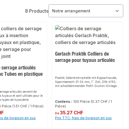
8 Products
Gerlach Praktik Colliers de
serrage pour tuyaux articulés
e serrage articulés
nc Tubes en plastique
Praktik Gelenkrohrschelle mit Kippschraube,
Spannbereich 31-36 mm, 1´´ Zoll, DIN 4190,
mit schalldämmender Profil-Gummi-Einlage,
mit Gewindeanschluß M8
serrage articulés servent de
s tuyaux et sont utilisés pour le
 types de tuyauterie.
Contenu :
100 Pièce
(0.37 CHF / 1
0 Pièce
(1.51 CHF / 1 Pièce)
Pièce)
HF
Prix régulier :
35.27 CHF
De
ais de livraison en sus
Prix TTC, frais de livraison en sus