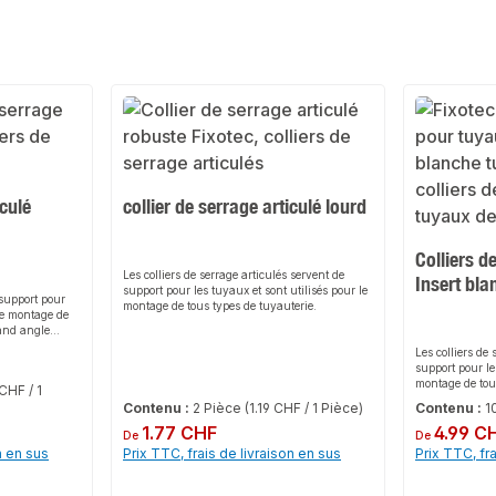
iculé
collier de serrage articulé lourd
Colliers d
Les colliers de serrage articulés servent de
Insert bla
support pour les tuyaux et sont utilisés pour le
 support pour
montage de tous types de tuyauterie.
 le montage de
rand angle
cilite la mise
Les colliers de 
 de la vis de
support pour le
éclic permet un
montage de tous
CHF / 1
antit un
Contenu :
2 Pièce
(1.19 CHF / 1 Pièce)
Contenu :
1
que le collier
risante du
Prix régulier :
1.77 CHF
Prix régulier :
4.99 C
De
De
 halogène et ne
n en sus
Prix TTC, frais de livraison en sus
Prix TTC, fr
anté.
llier de serrage
la fixation