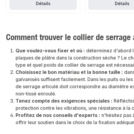
un montage rapide d'une seule
Détails
Détails
seule vis.Grand angle d'ouvertur
l'insertion du tubeBlocage de la 
fermeture matée empêche le
détachementConstruction galva
garniture insonorisante sans h
bonne isolation acoustique - am
l'isolation acoustique jusqu'à 1
Comment trouver le collier de serrage 
dB(A)Domaines d'applicationM
insonorisé de tuyauteries d'eau
et de systèmesInstallation domes
sanitaireConstruction de chauff
Que voulez-vous fixer et où :
déterminez d'abord le
d'installationsDonnées du produ
plaques de plâtre dans la construction sèche ? Le c
métal galvaniséFiletage : M8 et
M8/M10Montage : simple et rap
type et quel poids de collier de serrage est nécessai
assortiment, vous trouverez ég
tuyauteries adaptées ainsi que 
Choisissez le bon matériau et la bonne taille :
dans 
produits pour l'installation.
galvanisés suffisent facilement. Dans les puits ou l
de serrage articulé doit correspondre au diamètre ex
non-tissé enroulé.
Tenez compte des exigences spéciales :
Réfléchis
protection contre les vibrations, une résistance à la
Profitez de nos conseils d'experts :
n'hésitez pas à
offrir leur soutien dans le choix de la fixation adéqua