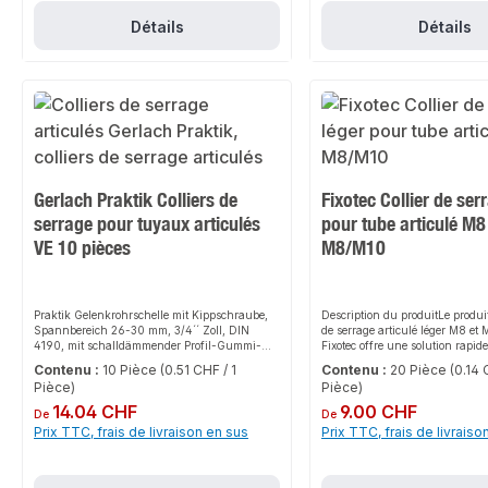
légère des tuyaux. Il convient 
types de tuyaux, comme les tuya
Détails
Détails
en cuivre et en plastique.Un ra
filetage combiné M8 et M10 assur
lors du montage et réduit le sto
nécessaire.Une fermeture encli
seule main permet de monter fac
tubes, même dans des situation
difficiles en hauteur.La garnitu
d'insonorisation réduit la trans
bruits de structure du tube vers
excellente protection contre la c
une galvanisation de haute qua
Gerlach Praktik Colliers de
Fixotec Collier de ser
une longue durée de vie.Une g
d'accessoires est disponible pou
serrage pour tuyaux articulés
pour tube articulé M8
Pour nos colliers, nous vous 
VE 10 pièces
M8/M10
d'utiliser des vis à double fileta
fixations individuelles directes 
tête et des tiges filetées pour su
fixation du tube. Les fixations à
permettent de fixer les colliers 
Praktik Gelenkrohrschelle mit Kippschraube,
Description du produitLe produit
les structures de notre système 
Spannbereich 26-30 mm, 3/4´´ Zoll, DIN
de serrage articulé léger M8 et
rails.Données du produitPlage d
4190, mit schalldämmender Profil-Gummi-
Fixotec offre une solution rapide
19 mmFiletage de raccordement 
Einlage, mit Gewindeanschluß M8
pour le montage de tuyauteries 
Contenu :
10 Pièce
(0.51 CHF / 1
Contenu :
20 Pièce
(0.14 
M8/M10Dimension nominale : 
Grâce à son grand angle d'ouver
pouceMatériau : acier galvanis
Pièce)
Pièce)
fermeture guidée par encliqueta
depuis plus de 20 ans votre expe
un maintien parfait et s'adapte
Prix régulier :
14.04 CHF
Prix régulier :
9.00 CHF
De
De
professionnelle - livraison rapid
flexible à différentes applicatio
Prix TTC, frais de livraison en sus
Prix TTC, frais de livraiso
client personnalisé et fiable - sa
conception robuste et son montag
100%.
de ce produit un choix fiable po
installation.CaractéristiquesCol
articulé avec fermeture à ressor