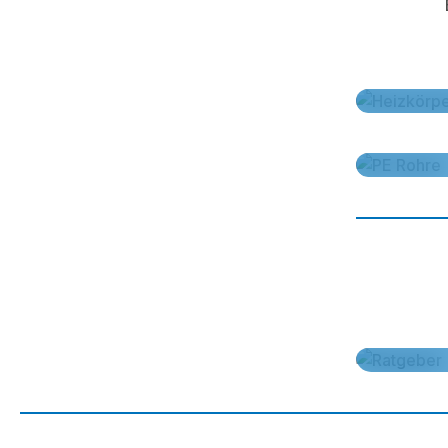
Heizkörper 
PE-Rohre fü
Gewusst wie