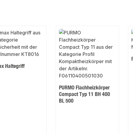
F
x Haltegriff
PURMO Flachheizkörper
Compact Typ 11 BH 400
BL 500