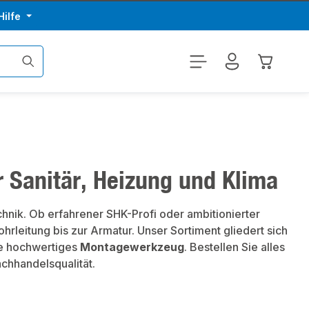
Hilfe
Warenkor
ür Sanitär, Heizung und Klima
nik. Ob erfahrener SHK-Profi oder ambitionierter
leitung bis zur Armatur. Unser Sortiment gliedert sich
e hochwertiges
Montagewerkzeug
. Bestellen Sie alles
achhandelsqualität.