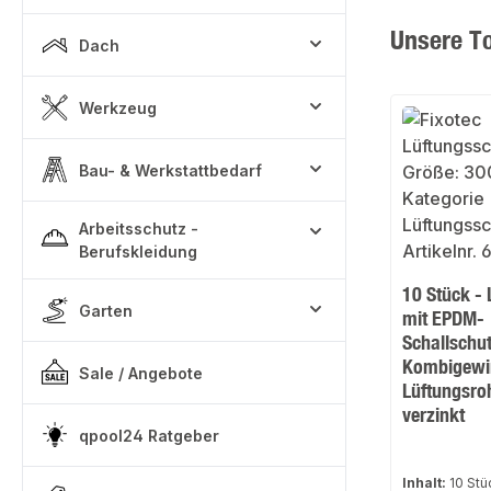
Produktgale
Unsere To
Dach
Werkzeug
Bau- & Werkstattbedarf
Arbeitsschutz -
Berufskleidung
10 Stück - 
Garten
mit EPDM-
Schallschu
Kombigewi
Sale / Angebote
Lüftungsro
verzinkt
qpool24 Ratgeber
Inhalt:
10 St