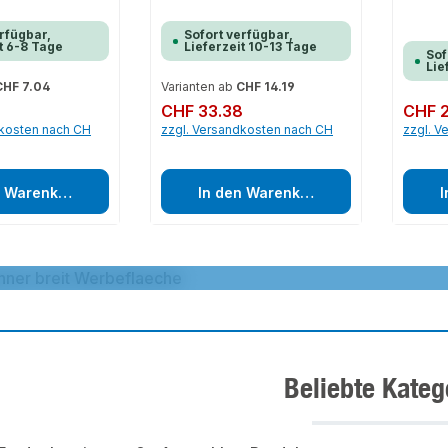
rfügbar,
Sofort verfügbar,
t 6-8 Tage
Lieferzeit 10-13 Tage
Sof
Lie
HF 7.04
Varianten ab
CHF 14.19
Regulärer Preis:
CHF 33.38
Regulärer
CHF 2
dkosten nach CH
zzgl. Versandkosten nach CH
zzgl. V
n Warenkorb
In den Warenkorb
I
Entdecke das Heizkörpersor
s Heizkörpersortiment von Purmo
Beliebte Kateg