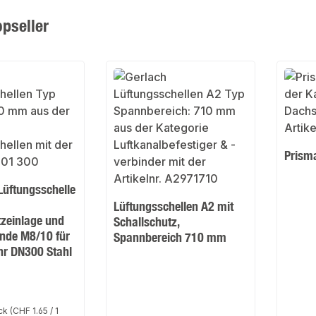
rie überspringen
pseller
Prisma
Lüftungsschelle
Lüftungsschellen A2 mit
tzeinlage und
Schallschutz,
nde M8/10 für
Spannbereich 710 mm
hr DN300 Stahl
ück
(CHF 1.65 / 1