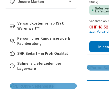
Unsere Marken
Stück)
Sofort ve
Lieferzei
Varianten ab
C
Versandkostenfrei ab 139€
Regulärer Preis:
CHF 16.52
Warenwert**
zzgl. Versan
Persönlicher Kundenservice &
Fachberatung
In de
SHK Bedarf - in Profi Qualität
Schnelle Lieferzeiten bei
PE-Rohre - Jetzt
Entdecke da
Lagerware
endecken
PE-Rohre - Jetzt endecken