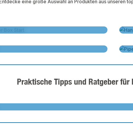
Entdecke eine große Auswahl an Produkten aus unseren top 
Heizkörper Sortiment entdecken
Sortiment entdecken
Kleinr
PE-Rohre für Trinkwasser
r Trinkwasser
Entde
Praktische Tipps und Ratgeber fü
Gewusst wie – Tipps und Tr
 – Tipps und Tricks im Ratgeber