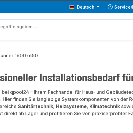
Deutsch
Service/
ie überspringen
sioneller Installationsbedarf f
bei qpool24 – Ihrem Fachhandel für Haus- und Gebäudetech
 Hier finden Sie langlebige Systemkomponenten von der Rohr
bereiche
Sanitärtechnik
,
Heizsysteme
,
Klimatechnik
sowi
ekt direkt ab Lager und profitieren Sie von praxiserprobter F