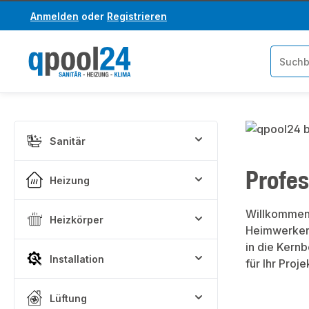
Anmelden
oder
Registrieren
um Hauptinhalt springen
Zur Suche springen
Bildergaler
Sanitär
Profes
Heizung
Willkommen 
Heizkörper
Heimwerker:
in die Kern
Installation
für Ihr Proj
Lüftung