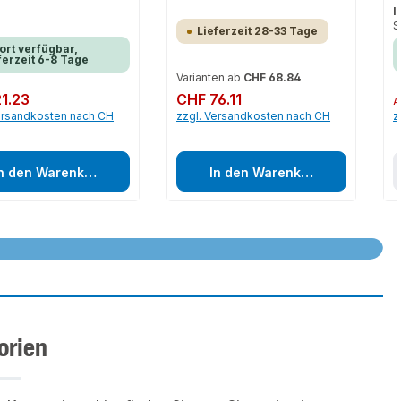
I
S
Lieferzeit 28-33 Tage
ort verfügbar,
ferzeit 6-8 Tage
Varianten ab
CHF 68.84
 Preis:
1.23
Regulärer Preis:
CHF 76.11
Re
A
ersandkosten nach CH
zzgl. Versandkosten nach CH
z
n den Warenkorb
In den Warenkorb
timent von Purmo
orien