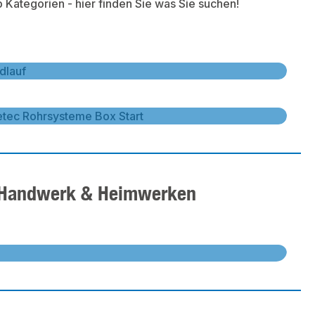
Kategorien - hier finden Sie was Sie suchen!
Kleinraumventilatoren - jetzt kaufen
aumventilatoren - jetzt kaufen
Entdecke das Pipetec Rohrsystem
cke das Pipetec Rohrsystem
r Handwerk & Heimwerken
icks im Ratgeber