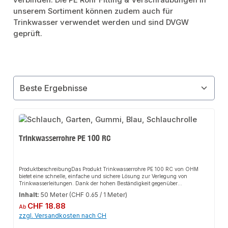
verbinden. Die PE Rohr Fitting & Verschraubungen in
unserem Sortiment können zudem auch für
Trinkwasser verwendet werden und sind DVGW
geprüft.
Trinkwasserrohre PE 100 RC
ProduktbeschreibungDas Produkt Trinkwasserrohre PE 100 RC von OHM
bietet eine schnelle, einfache und sichere Lösung zur Verlegung von
Trinkwasserleitungen. Dank der hohen Beständigkeit gegenüber
Chemikalien und Korrosion sorgt es für perfekten Halt und passt sich flexibel
Inhalt:
50 Meter
(CHF 0.65 / 1 Meter)
an verschiedene Installationsbereiche an. Das robuste Design und die
Regulärer Preis:
einfache Montage machen dieses Produkt zu einer zuverlässigen Wahl für
CHF 18.88
Ab
jede Installation.EigenschaftenRobustes PE-Rohr für die unterirdische
zzgl. Versandkosten nach CH
Verlegung konzipiertVerwendbar für Gartenwasseranschlüsse bis hin zu
ganzen HausanschlüssenJe nach Bodenklasse ohne Sandbett direkt im