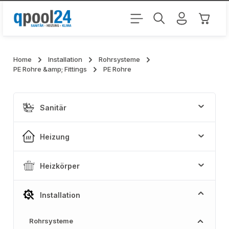
Zum Hauptinhalt springen
Warenk
Home
Installation
Rohrsysteme
PE Rohre &amp; Fittings
PE Rohre
Sanitär
Heizung
Heizkörper
Installation
Rohrsysteme