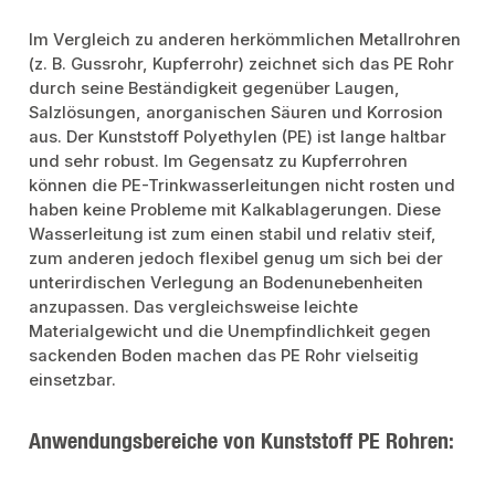
korrosionsbeständigIn unserem Sortiment finden Sie auch passende
Klemmverschraubungen sowie Kupplungen, Winkel- und T-Stücke für den
Im Vergleich zu anderen herkömmlichen Metallrohren
Anschluss. Für das PE-Rohr erhalten Sie bei uns auch Übergänge zu
zölligen Rohren aus PE und Messing.
(z. B. Gussrohr, Kupferrohr) zeichnet sich das PE Rohr
durch seine Beständigkeit gegenüber Laugen,
Salzlösungen, anorganischen Säuren und Korrosion
aus. Der Kunststoff Polyethylen (PE) ist lange haltbar
und sehr robust. Im Gegensatz zu Kupferrohren
können die PE-Trinkwasserleitungen nicht rosten und
haben keine Probleme mit Kalkablagerungen. Diese
Wasserleitung ist zum einen stabil und relativ steif,
zum anderen jedoch flexibel genug um sich bei der
unterirdischen Verlegung an Bodenunebenheiten
anzupassen. Das vergleichsweise leichte
Materialgewicht und die Unempfindlichkeit gegen
sackenden Boden machen das PE Rohr vielseitig
einsetzbar.
Anwendungsbereiche von Kunststoff PE Rohren: