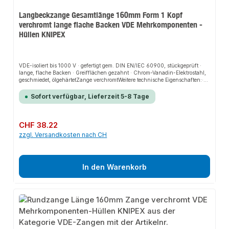
Langbeckzange Gesamtlänge 160mm Form 1 Kopf
verchromt lange flache Backen VDE Mehrkomponenten -
Hüllen KNIPEX
VDE-isoliert bis 1000 V · gefertigt gem. DIN EN/IEC 60900, stückgeprüft ·
lange, flache Backen · Greifflächen gezahnt · Chrom-Vanadin-Elektrostahl,
geschmiedet, ölgehärtetZange verchromtWeitere technische Eigenschaften:·
Material: Chrom-Vanadin-Elektrostahl· Form: 1
Sofort verfügbar, Lieferzeit 5-8 Tage
Regulärer Preis:
CHF 38.22
zzgl. Versandkosten nach CH
In den Warenkorb