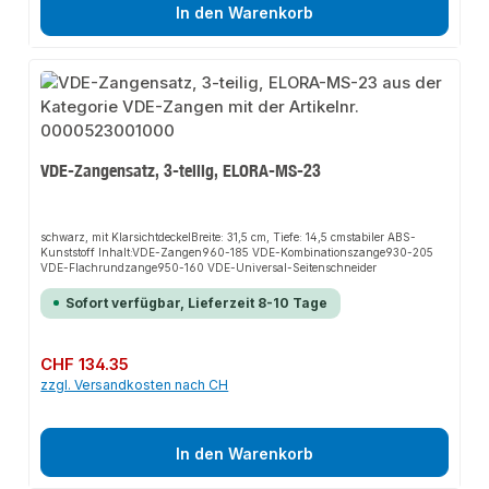
In den Warenkorb
VDE-Zangensatz, 3-teilig, ELORA-MS-23
schwarz, mit KlarsichtdeckelBreite: 31,5 cm, Tiefe: 14,5 cmstabiler ABS-
Kunststoff Inhalt:VDE-Zangen960-185 VDE-Kombinationszange930-205
VDE-Flachrundzange950-160 VDE-Universal-Seitenschneider
Sofort verfügbar, Lieferzeit 8-10 Tage
Regulärer Preis:
CHF 134.35
zzgl. Versandkosten nach CH
In den Warenkorb