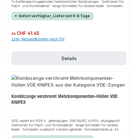
% Kraftersparnis gegenüber herkömmlichen Kombizangen · Greifzonen für
Flach- und Rundmaterial · lange Schneiden für dickere Kabel · Schneiden
zusätzlich gehärtet, Schneidenhärte ca. 63 HRC · Spezial-Werkzeugstahl in
Sondergüte, geschmiedet, mehrstufig ölgehärtetZange verchromtVDE-isoliert
Sofort verfügbar, Lieferzeit 5-8 Tage
bis 1000 V · gefertigt gem. DIN EN/IEC 60900, stückgeprüft · 35 %
Kraftersparnis gegenüber herkömmlichen Kombizangen · Greifzonen für
Flach- und Rundmaterial · lange Schneiden für dickere Kabel · Schneiden
zusätzlich gehärtet, Schneidenhärte ca. 63 HRC · Spezial-Werkzeugstahl in
Regulärer Preis:
CHF 41.45
Ab
Sondergüte, geschmiedet, mehrstufig ölgehärtet Zange verchromt
zzgl. Versandkosten nach CH
Details
Kombizange verchromt Mehrkomponenten-Hüllen VDE
KNIPEX
VDE-isoliert bis 1000 V · gefertigt gem. DIN EN/IEC 60900, stückgeprüft ·
Greifzonen für Flach- und Rundmaterial · lange Schneiden für dickere
Kabel · Schneiden zusätzlich induktiv gehärtet · Schneidenhärte ca. 64
HRC · Chrom-Vanadin-Hochleistungsstahl · geschmiedet · mehrstufig
ölgehärtetZange verchromtVDE-isoliert bis 1000 V · gefertigt gem. DIN