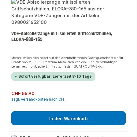
VDE-Abisolierzange mit isolierten Griffschutzhüllen,
ELORA-980-165
Messer stellen sich selbst auf den abzuisolierenden Drahtquerschnitt einfür
Drähte von Ø 0,5-5,0 mmzum Abisolieren von ein- und mehrdrahtigen
Leiternverchromt, poliert, mit rutschfesten QUATROLIT®-2K-
GriffschutzhüllenSchenkel VDE isoliert bis 1.000V, nach EN 60900/IEC
60900ELORA-Vergütungsstahl C45 / 1.0503
Sofort verfügbar, Lieferzeit 8-10 Tage
Regulärer Preis:
CHF 55.90
zzgl. Versandkosten nach CH
In den Warenkorb