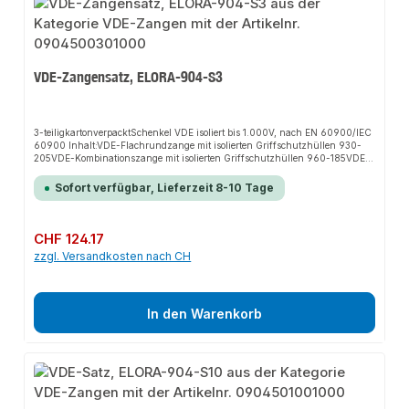
VDE-Zangensatz, ELORA-904-S3
3-teiligkartonverpacktSchenkel VDE isoliert bis 1.000V, nach EN 60900/IEC
60900 Inhalt:VDE-Flachrundzange mit isolierten Griffschutzhüllen 930-
205VDE-Kombinationszange mit isolierten Griffschutzhüllen 960-185VDE-
Universal-Seitenschneider mit isolierten Griffschutzhüllen 950-160
Sofort verfügbar, Lieferzeit 8-10 Tage
Regulärer Preis:
CHF 124.17
zzgl. Versandkosten nach CH
In den Warenkorb