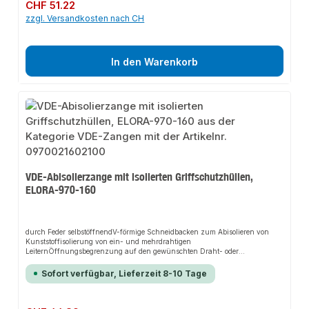
Regulärer Preis:
CHF 51.22
zzgl. Versandkosten nach CH
In den Warenkorb
VDE-Abisolierzange mit isolierten Griffschutzhüllen,
ELORA-970-160
durch Feder selbstöffnendV-förmige Schneidbacken zum Abisolieren von
Kunststoffisolierung von ein- und mehrdrahtigen
LeiternÖffnungsbegrenzung auf den gewünschten Draht- oder
Litzendurchmesser durch die Stellschraube mit Kontermutter für Drähte von
Ø 0,8 - 6,0 mmverchromt, poliert, mit rutschfesten QUATROLIT®-2K-
Sofort verfügbar, Lieferzeit 8-10 Tage
GriffschutzhüllenSchenkel VDE isoliert bis 1.000V, nach EN 60900/IEC
60900ELORA-Vergütungsstahl C45 / 1.0503