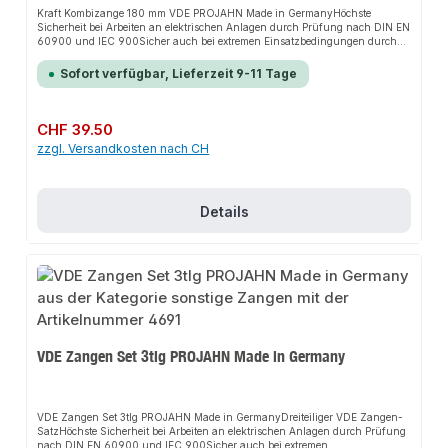
Kraft Kombizange 180 mm VDE PROJAHN Made in GermanyHöchste
Sicherheit bei Arbeiten an elektrischen Anlagen durch Prüfung nach DIN EN
60900 und IEC 900Sicher auch bei extremen Einsatzbedingungen durch
geprüfte Kaltschlagfestigkeit bei -40°CKraft-Kombinationszange in
amerikanischer FormAsymmetrische Greifflächen für besseren Halt am
Sofort verfügbar, Lieferzeit 9-11 Tage
WerkstückFür Halte-, Greif-, Biege- und SchneidarbeitenGreifzonen für
Flach- und RundmaterialGriffe mit ergonomisch geformten
Mehrkomponenten-Sicherheitshüllen nach DIN EN/IEC 60900Integrierter
Ringschlüssel für diverse SchraubarbeitenKraftgewerbe mit optimaler
Regulärer Preis:
CHF 39.50
Hebelübersetzung für einfaches und ermüdungsarmes ArbeitenMit Nagel- &
zzgl. Versandkosten nach CH
DrahthalterZusätzlich induktiv gehärtete Schneiden erweitern
Einsatzbereich und verlängern LebensdauerSeitenschneider zum Schneiden
von harten und weichen Drähten
Details
VDE Zangen Set 3tlg PROJAHN Made in Germany
VDE Zangen Set 3tlg PROJAHN Made in GermanyDreiteiliger VDE Zangen-
SatzHöchste Sicherheit bei Arbeiten an elektrischen Anlagen durch Prüfung
nach DIN EN 60900 und IEC 900Sicher auch bei extremen