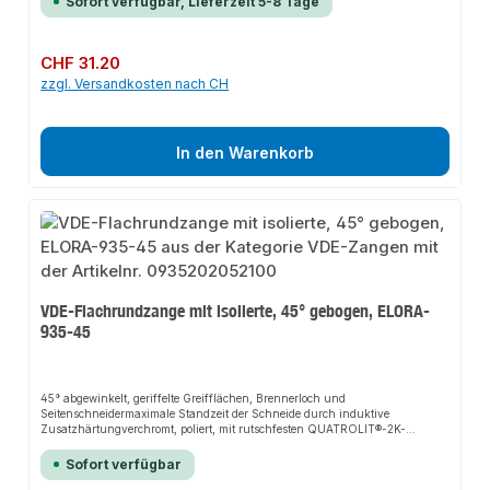
Sofort verfügbar, Lieferzeit 5-8 Tage
Regulärer Preis:
CHF 31.20
zzgl. Versandkosten nach CH
In den Warenkorb
VDE-Flachrundzange mit isolierte, 45° gebogen, ELORA-
935-45
45° abgewinkelt, geriffelte Greifflächen, Brennerloch und
Seitenschneidermaximale Standzeit der Schneide durch induktive
Zusatzhärtungverchromt, poliert, mit rutschfesten QUATROLIT®-2K-
GriffschutzhüllenZange nach DIN ISO 5745Schenkel VDE isoliert bis
1.000V, nach EN 60900/IEC 60900ELORA-Vergütungsstahl C45 / 1.0503
Sofort verfügbar