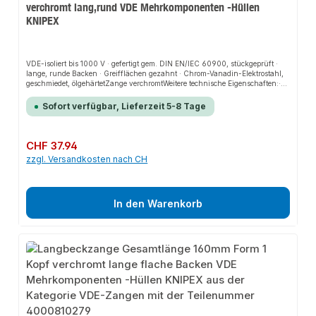
verchromt lang,rund VDE Mehrkomponenten -Hüllen
KNIPEX
VDE-isoliert bis 1000 V · gefertigt gem. DIN EN/IEC 60900, stückgeprüft ·
lange, runde Backen · Greifflächen gezahnt · Chrom-Vanadin-Elektrostahl,
geschmiedet, ölgehärtetZange verchromtWeitere technische Eigenschaften:·
Material: Chrom-Vanadin-Elektrostahl· Form: 3
Sofort verfügbar, Lieferzeit 5-8 Tage
Regulärer Preis:
CHF 37.94
zzgl. Versandkosten nach CH
In den Warenkorb