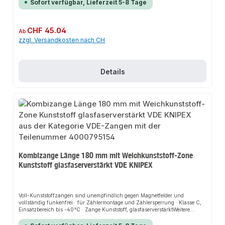
Sofort verfügbar, Lieferzeit 5-8 Tage
EN/IEC 60900, stückgeprüft · Greifzonen für Flach- und Rundmaterial ·
lange Schneiden für dickere Kabel · Schneiden zusätzlich induktiv gehärtet
· Schneidenhärte ca. 64 HRC · Chrom-Vanadin-Hochleistungsstahl ·
geschmiedet · mehrstufig ölgehärtet Zange verchromt
Regulärer Preis:
CHF 45.04
Ab
zzgl. Versandkosten nach CH
Details
Kombizange Länge 180 mm mit Weichkunststoff-Zone
Kunststoff glasfaserverstärkt VDE KNIPEX
Voll-Kunststoffzangen sind unempfindlich gegen Magnetfelder und
vollständig funkenfrei · für Zählermontage und Zählersperrung · Klasse C,
Einsatzbereich bis -40°C · Zange Kunststoff, glasfaserverstärktWeitere
technische Eigenschaften:· Zange: Kunststoff, glasfaserverstärkt