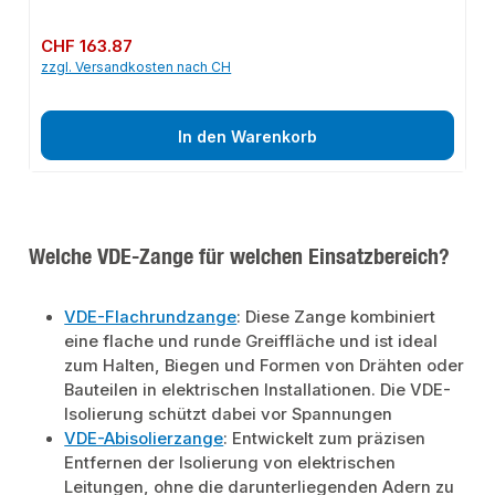
Spannungsprüfer 125 - 250 V1 VDE Abisolierzange 160 mm1 VDE Elektriker-
Messer 200 mm1 VDE Kombizange 160 mm1 VDE Seitenschneider 160 mm1
VDE Telefon-/Radio-/Flachrundzange 200 mm
Regulärer Preis:
CHF 163.87
zzgl. Versandkosten nach CH
In den Warenkorb
Welche VDE-Zange für welchen Einsatzbereich?
VDE-Flachrundzange
: Diese Zange kombiniert
eine flache und runde Greiffläche und ist ideal
zum Halten, Biegen und Formen von Drähten oder
Bauteilen in elektrischen Installationen. Die VDE-
Isolierung schützt dabei vor Spannungen
VDE-Abisolierzange
: Entwickelt zum präzisen
Entfernen der Isolierung von elektrischen
Leitungen, ohne die darunterliegenden Adern zu