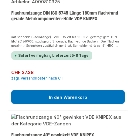
Flachrundzange DIN ISO 5745 Länge 160mm flach/rund
gerade Mehrkomponenten-Hülle VDE KNIPEX
mit Schneide (Radiozange) · VDE-isoliert bis 1000 V · gefertigt gem. DIN
EN/IEC 60900, stückgeprüft · gerade, flach-runde Backen · Greifflächen
gezahnt · Schneiden zusätzlich gehärtet, Schneidenhärte ca. 61 HRC ·
Vanadin-Elektrostahl, geschmiedet, mehrstufig ölgehärtetZange
verchromtWeitere technische Eigenschaften:· Form: 0· Backenlänge: 50mm·
Sofort verfügbar, Lieferzeit 5-8 Tage
Spitzenbreite: 3mm· Spitzenstärke: 2,5mm· Zange: verchromt·
Backenausführung: flach/rund· Griff: Mehrkomponenten-Hüllen
Regulärer Preis:
CHF 37.38
zzgl. Versandkosten nach CH
In den Warenkorb
Flachrundzange 40° gewinkelt VDE KNIPEX