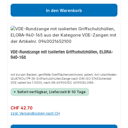
In den Warenkorb
VDE-Rundzange mit isolierten Griffschutzhüllen, ELORA-
940-165
mit kurzen Backen, geriffelte Greifflächenverchromt, poliert, mit rutschfesten
QUATROLIT®-2K-GriffschutzhüllenZange nach DIN ISO 5745Schenkel
VDE isoliert bis 1.000V, nach EN 60900/IEC 60900ELORA-
Vergütungsstahl C45 / 1.0503
Sofort verfügbar, Lieferzeit 8-10 Tage
Regulärer Preis:
CHF 42.70
zzgl. Versandkosten nach CH