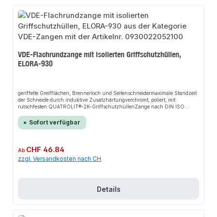
VDE-Flachrundzange mit isolierten Griffschutzhüllen,
ELORA-930
geriffelte Greifflächen, Brennerloch und Seitenschneidermaximale Standzeit
der Schneide durch induktive Zusatzhärtungverchromt, poliert, mit
rutschfesten QUATROLIT®-2K-GriffschutzhüllenZange nach DIN ISO
5745Schenkel VDE isoliert bis 1.000V, nach EN 60900/IEC 60900ELORA-
Vergütungsstahl C45 / 1.0503
Sofort verfügbar
Regulärer Preis:
CHF 46.84
Ab
zzgl. Versandkosten nach CH
Details