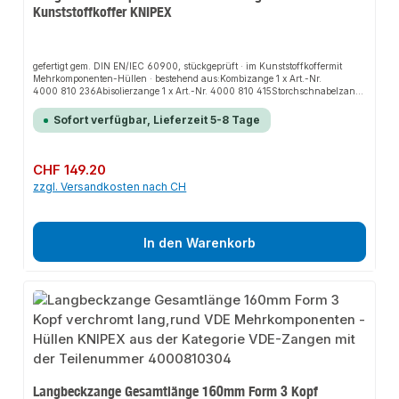
Kunststoffkoffer KNIPEX
gefertigt gem. DIN EN/IEC 60900, stückgeprüft · im Kunststoffkoffermit
Mehrkomponenten-Hüllen · bestehend aus:Kombizange 1 x Art.-Nr.
4000 810 236Abisolierzange 1 x Art.-Nr. 4000 810 415Storchschnabelzange
1 x Art.-Nr. 4000 810 355Seitenschneider 1 x Art.-Nr. 4000 810 155Weitere
technische Eigenschaften:· Verpackung: Kunststoffkoffer· Höhe: 65mm·
Sofort verfügbar, Lieferzeit 5-8 Tage
Tiefe: 275mm· Gewicht: 1430g· Breite: 327mm· Griff: Mehrkomponenten-
Hüllen
Regulärer Preis:
CHF 149.20
zzgl. Versandkosten nach CH
In den Warenkorb
Langbeckzange Gesamtlänge 160mm Form 3 Kopf