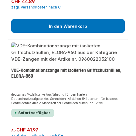
Regulärer Preis:
CHF 44.89
zzgl. Versandkosten nach CH
In den Warenkorb
VDE-Kombinationszange mit isolierten Griffschutzhüllen,
ELORA-960
deutsches Modellstarke Ausführung für den harten
Dauereinsatzaufgesetztes Schneiden-Kästchen (Häuschen) für besseres
Schneidenmaximale Standzeit der Schneiden durch induktive
ZusatzhärtungSchneidenhärte: 63-65 HRCfür mittelharten Draht,
Stahldraht (Zugfestigkeit 1600 N/mm²)geriffelte Greifflächen und
Sofort verfügbar
Brennerlochverchromt, poliert, mit rutschfesten QUATROLIT®-2K-
GriffschutzhüllenZange nach DIN ISO 5746Schenkel VDE isoliert bis
1.000V, nach EN 60900/IEC 60900ELORA-Vergütungsstahl C45 / 1.0503
Regulärer Preis:
CHF 41.97
Ab
zzgl. Versandkosten nach CH