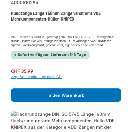
Rundzange Länge 160mm Zange verchromt VDE
Mehrkomponenten-Hüllen KNIPEX
VDE-isoliert bis 1000 V · gefertigt gem. DIN EN/IEC 60900, stückgeprüft ·
runde , kurze Backen · feingeschliffen · zum Anbiegen von Drahtösen ·
Spezial-Werkzeugstahl, geschmiedet, ölgehärtetZange verchromt
Sofort verfügbar, Lieferzeit 5-8 Tage
Regulärer Preis:
CHF 35.99
zzgl. Versandkosten nach CH
In den Warenkorb