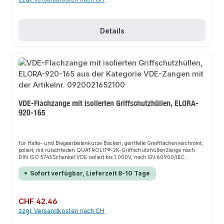
Details
VDE-Flachzange mit isolierten Griffschutzhüllen, ELORA-
920-165
für Halte- und Biegearbeitenkurze Backen, geriffelte Greifflächenverchromt,
poliert, mit rutschfesten QUATROLIT®-2K-GriffschutzhüllenZange nach
DIN ISO 5745Schenkel VDE isoliert bis 1.000V, nach EN 60900/IEC
60900ELORA-Vergütungsstahl C45 / 1.0503
Sofort verfügbar, Lieferzeit 8-10 Tage
Regulärer Preis:
CHF 42.46
zzgl. Versandkosten nach CH