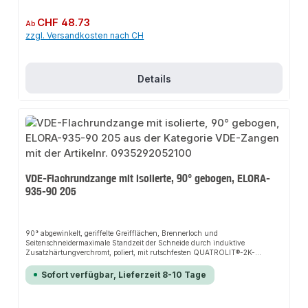
Regulärer Preis:
CHF 48.73
Ab
zzgl. Versandkosten nach CH
Details
VDE-Flachrundzange mit isolierte, 90° gebogen, ELORA-
935-90 205
90° abgewinkelt, geriffelte Greifflächen, Brennerloch und
Seitenschneidermaximale Standzeit der Schneide durch induktive
Zusatzhärtungverchromt, poliert, mit rutschfesten QUATROLIT®-2K-
GriffschutzhüllenZange ähnlich DIN ISO 5745Schenkel VDE isoliert bis
1.000V, nach EN 60900/IEC 60900ELORA-Vergütungsstahl C45 / 1.0503
Sofort verfügbar, Lieferzeit 8-10 Tage