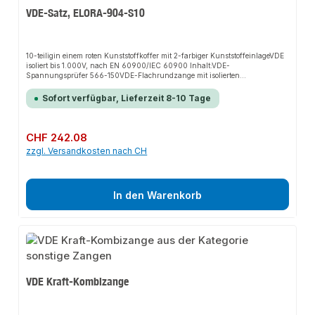
VDE-Satz, ELORA-904-S10
10-teiligin einem roten Kunststoffkoffer mit 2-farbiger KunststoffeinlageVDE
isoliert bis 1.000V, nach EN 60900/IEC 60900 Inhalt:VDE-
Spannungsprüfer 566-150VDE-Flachrundzange mit isolierten
Griffschutzhüllen 930-205VDE-Universal-Seitenschneider mit isolierten
Griffschutzhüllen 950-160VDE-Kombinationszange mit isolierten
Sofort verfügbar, Lieferzeit 8-10 Tage
Griffschutzhüllen 960-185VDE-Abisolierzange mit isolierten
Griffschutzhüllen 970-160VDE-Schlitzschraubendreher 900-IS 75
(0,4x2,5) | 106 (0,6x3,5) | 12508 (0,8x5,5)VDE-
Kreuzschlitzschraubendreher 910PH-1 und 2
Regulärer Preis:
CHF 242.08
zzgl. Versandkosten nach CH
In den Warenkorb
VDE Kraft-Kombizange