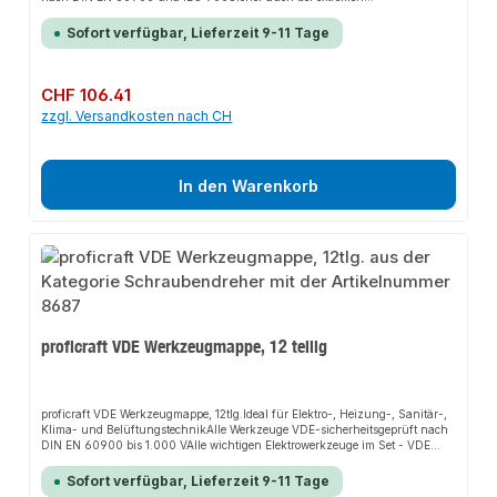
Einsatzbedingungen durch geprüfte Kaltschlagfestigkeit bei -40°CGriffe mit
ergonomisch geformten Mehrkomponenten-Sicherheitshüllen nach DIN
Sofort verfügbar, Lieferzeit 9-11 Tage
EN/IEC 60900Kraftgewerbe mit optimaler Hebelübersetzung für einfaches
und ermüdungsarmes ArbeitenAus Spezial-Werkzeugstahl, geschmiedet,
ölgehärtetZusätzlich induktiv gehärtete Schneiden erweitern Einsatzbereich
und verlängern LebensdauerInhalt:1 VDE Telefonzange 205 mm (4625-
Regulärer Preis:
CHF 106.41
200)1 VDE Kombizange 180 mm (4621-180)1 VDE Seitenschneider 160 mm
zzgl. Versandkosten nach CH
(4623-160)
In den Warenkorb
proficraft VDE Werkzeugmappe, 12 teilig
proficraft VDE Werkzeugmappe, 12tlg.Ideal für Elektro-, Heizung-, Sanitär-,
Klima- und BelüftungstechnikAlle Werkzeuge VDE-sicherheitsgeprüft nach
DIN EN 60900 bis 1.000 VAlle wichtigen Elektrowerkzeuge im Set - VDE
geprüftErgonomisches DesignHochwertige Verarbeitung und
MaterialienInhalt:3 VDE Schraubendreher für Kreuzschlitz-Schrauben PH 0
Sofort verfügbar, Lieferzeit 9-11 Tage
- 1 - 23 VDE Schraubendreher für Schlitz-Schrauben 2,5 - 4 - 6,5 mm1