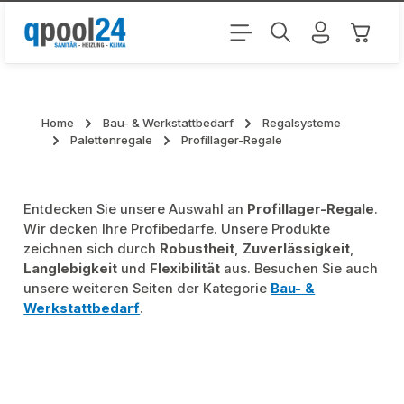
Zum Hauptinhalt springen
Warenk
Home
Bau- & Werkstattbedarf
Regalsysteme
Palettenregale
Profillager-Regale
Entdecken Sie unsere Auswahl an
Profillager-Regale
.
Wir decken Ihre Profibedarfe. Unsere Produkte
zeichnen sich durch
Robustheit
,
Zuverlässigkeit
,
Langlebigkeit
und
Flexibilität
aus. Besuchen Sie auch
unsere weiteren Seiten der Kategorie
Bau- &
Werkstattbedarf
.