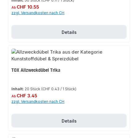
Inhalt:
50 Stück
(CHF 0.11 / 1 Stück)
Regulärer Preis:
CHF 10.55
Ab
zzgl. Versandkosten nach CH
Details
TOX Allzweckdübel Trika
Inhalt:
20 Stück
(CHF 0.43 / 1 Stück)
Regulärer Preis:
CHF 3.45
Ab
zzgl. Versandkosten nach CH
Details