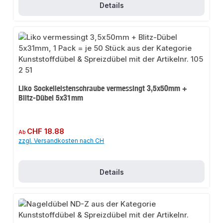
Details
Liko Sockelleistenschraube vermessingt 3,5x50mm +
Blitz-Dübel 5x31mm
Regulärer Preis:
CHF 18.88
Ab
zzgl. Versandkosten nach CH
Details