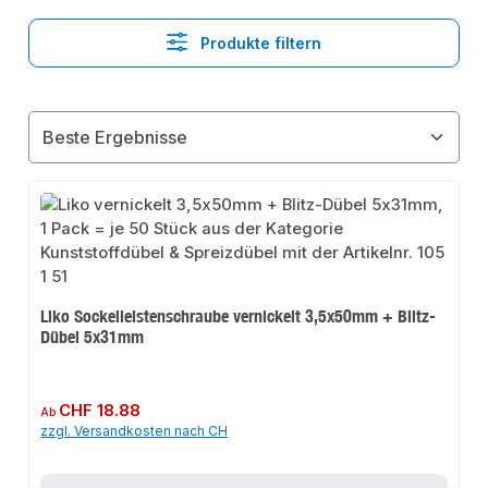
Produkte filtern
Liko Sockelleistenschraube vernickelt 3,5x50mm + Blitz-
Dübel 5x31mm
Regulärer Preis:
CHF 18.88
Ab
zzgl. Versandkosten nach CH