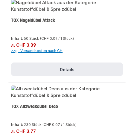
TOX Nageldübel Attack
Inhalt:
50 Stück
(CHF 0.09 / 1 Stück)
Regulärer Preis:
CHF 3.39
Ab
zzgl. Versandkosten nach CH
Details
TOX Allzweckdübel Deco
Inhalt:
230 Stück
(CHF 0.07 / 1 Stück)
Regulärer Preis:
CHF 3.77
Ab