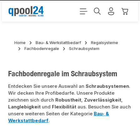
Zum Hauptinhalt springen
Warenk
Home
Bau- & Werkstattbedarf
Regalsysteme
Fachbodenregale
Schraubsystem
Fachbodenregale im Schraubsystem
Entdecken Sie unsere Auswahl an
Schraubsystemen
.
Wir decken Ihre Profibedarfe. Unsere Produkte
zeichnen sich durch
Robustheit
,
Zuverlässigkeit
,
Langlebigkeit
und
Flexibilität
aus. Besuchen Sie auch
unsere weiteren Seiten der Kategorie
Bau- &
Werkstattbedarf
.