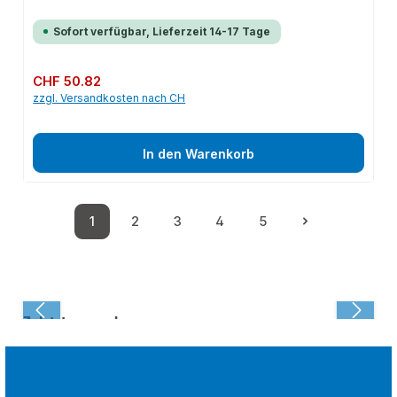
Sofort verfügbar, Lieferzeit 14-17 Tage
Regulärer Preis:
CHF 50.82
zzgl. Versandkosten nach CH
In den Warenkorb
1
2
3
4
5
Seite
Seite
Seite
Seite
Seite
Zuletzt angesehen: