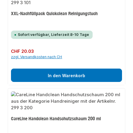
XXL-Nachfüllpack Quickclean Reinigungstuch
Sofort verfügbar, Lieferzeit 8-10 Tage
Regulärer Preis:
CHF 20.03
zzgl. Versandkosten nach CH
In den Warenkorb
CareLine Handclean Handschutzschaum 200 ml