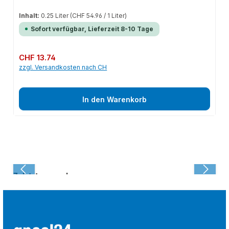
Inhalt:
0.25 Liter
(CHF 54.96 / 1 Liter)
Sofort verfügbar, Lieferzeit 8-10 Tage
Regulärer Preis:
CHF 13.74
zzgl. Versandkosten nach CH
In den Warenkorb
Zuletzt angesehen: