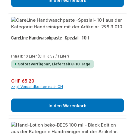
In den Warenkorb
CareLine Handwaschpaste -Spezial- 10 l
Inhalt:
10 Liter
(CHF 6.52 / 1 Liter)
Sofort verfügbar, Lieferzeit 8-10 Tage
Regulärer Preis:
CHF 65.20
zzgl. Versandkosten nach CH
In den Warenkorb