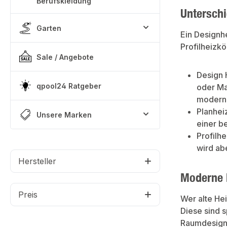
Berufskleidung
vernickeltem Me
mit Pappe, Schu
Unterschi
Schrumpffolie. 
sich zudem perfe
Garten
Modernisierungs
Ein Designh
400 und 550 sind
Nabenabstände d
Profilheizkö
abgestimmt. Es s
Sale / Angebote
Baulängen zur 
Design 
qpool24 Ratgeber
oder Mat
moderne
Planhei
Unsere Marken
einer b
Profilh
wird ab
Hersteller
Moderne 
Preis
Wer alte He
Diese sind 
Raumdesign 