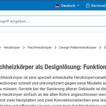
Deutsch
Service/
Heizkörper
Flachheizkörper
Design Plattenheizkörper
D
hheizkörper als Designlösung: Funktion t
hheizkörper ist eine speziell entwickelte Heizkörpervariante
e Heizkörper schnell und unkompliziert gegen neue Modelle
u müssen. Gerade bei der Sanierung älterer Gebäude ist di
 Heizkörper einfach an die alten Rohre angeschlossen werd
 mit zwei Heizplatten und zwei Konvektionsblechen eine sta
ktische und effiziente Lösung, wenn man den Heizkörper a