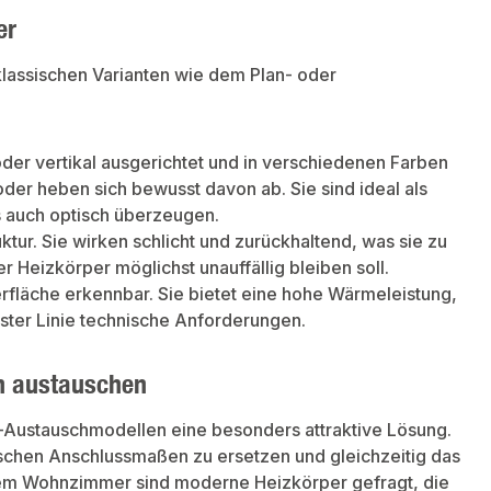
eltem Messing. Montageverpackt
vernickeltem Messing. Montageverpackt
ppe, Schutzecken und
mit Pappe, Schutzecken und
er
pffolie. Der RAMO Compact eignet
Schrumpffolie. Der RAMO Compact eignet
dem perfekt als
sich zudem perfekt als
isierungsheizkörper. Die Bauhöhen
Modernisierungsheizkörper. Die Bauhöhen
klassischen Varianten wie dem Plan- oder
 550 sind speziell auf die
400 und 550 sind speziell auf die
stände der alten DIN-Radiatoren
Nabenabstände der alten DIN-Radiatoren
mmt. Es steht eine Auswahl von 16
abgestimmt. Es steht eine Auswahl von 16
gen zur Verfügung.
Baulängen zur Verfügung.
oder vertikal ausgerichtet und in verschiedenen Farben
 oder heben sich bewusst davon ab. Sie sind ideal als
s auch optisch überzeugen.
ktur. Sie wirken schlicht und zurückhaltend, was sie zu
 Heizkörper möglichst unauffällig bleiben soll.
erfläche erkennbar. Sie bietet eine hohe Wärmeleistung,
erster Linie technische Anforderungen.
ch austauschen
-Austauschmodellen eine besonders attraktive Lösung.
ischen Anschlussmaßen zu ersetzen und gleichzeitig das
em Wohnzimmer sind moderne Heizkörper gefragt, die