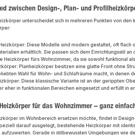
ssing. Montageverpackt
vernickeltem Messing. Montageverpackt
vernick
tzecken und
mit Pappe, Schutzecken und
mit Pa
ed zwischen Design-, Plan- und Profilheizkörp
Der RAMO Compact eignet
Schrumpffolie. Der RAMO Compact eignet
Schrum
kt als
sich zudem perfekt als
sich zu
heizkörper. Die Bauhöhen
Modernisierungsheizkörper. Die Bauhöhen
Modern
eizkörper unterscheidet sich in mehreren Punkten von den 
 speziell auf die
400 und 550 sind speziell auf die
400 und
er alten DIN-Radiatoren
Nabenabstände der alten DIN-Radiatoren
Nabenab
rper:
teht eine Auswahl von 16
abgestimmt. Es steht eine Auswahl von 16
abgesti
Verfügung.
Baulängen zur Verfügung.
Baulän
Heizkörper: Diese Modelle sind modern gestaltet, oft flach 
erialien erhältlich. Sie passen sich dem Einrichtungsstil an
 Heizkörper fürs Wohnzimmer, da sie sowohl funktional al
zkörper: Planheizkörper besitzen eine glatte Front ohne Stru
eliebten Wahl für Wohn- und Schlafräume macht, in denen der
eizkörper: Diese klassische Variante ist an der gerippten Ob
er eher in funktionalen Bereichen eingesetzt und erfüllt in 
Heizkörper für das Wohnzimmer – ganz einfa
izkörper im Wohnbereich ersetzen möchte, findet in Design
speziell darauf ausgelegt, bestehende Heizkörper mit ident
aufzuwerten. Gerade in stilbewussten Umgebungen wie d