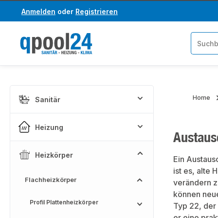
Anmelden
oder
Registrieren
um Hauptinhalt springen
Zur Suche springen
Home
Sanitär
Heizung
Austausc
Heizkörper
Ein Austausc
ist es, alt
Flachheizkörper
verändern z
können neue
Profil Plattenheizkörper
Typ 22, der
er eine pra