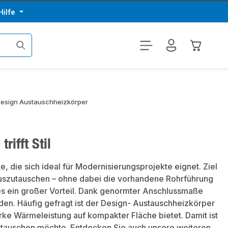
Hilfe
Warenkor
esign Austauschheizkörper
rifft Stil
, die sich ideal für Modernisierungsprojekte eignet. Ziel
 auszutauschen – ohne dabei die vorhandene Rohrführung
es ein großer Vorteil. Dank genormter Anschlussmaße
en. Häufig gefragt ist der Design- Austauschheizkörper
rke Wärmeleistung auf kompakter Fläche bietet. Damit ist
ustauschen möchte. Entdecken Sie auch unsere weiteren