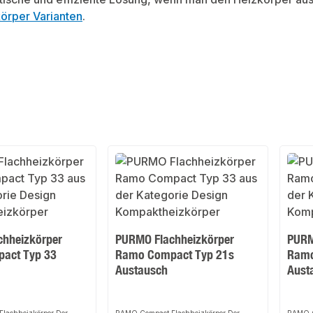
örper Varianten
.
hheizkörper
PURMO Flachheizkörper
PURM
act Typ 33
Ramo Compact Typ 21s
Ramo
Austausch
Aust