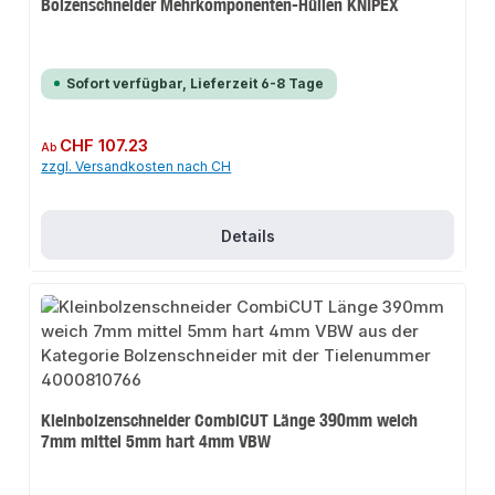
Bolzenschneider Mehrkomponenten-Hüllen KNIPEX
Sofort verfügbar, Lieferzeit 6-8 Tage
Regulärer Preis:
CHF 107.23
Ab
zzgl. Versandkosten nach CH
Details
Kleinbolzenschneider CombiCUT Länge 390mm weich
7mm mittel 5mm hart 4mm VBW