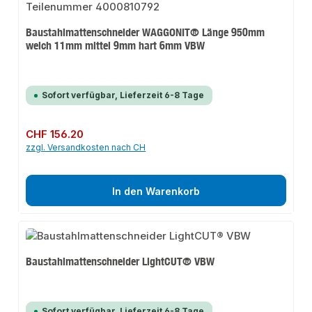
Baustahlmattenschneider WAGGONIT® Länge 950mm
weich 11mm mittel 9mm hart 6mm VBW
Sofort verfügbar, Lieferzeit 6-8 Tage
Regulärer Preis:
CHF 156.20
zzgl. Versandkosten nach CH
In den Warenkorb
Baustahlmattenschneider LightCUT® VBW
Sofort verfügbar, Lieferzeit 6-8 Tage