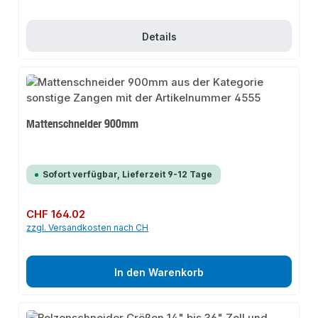
Details
Mattenschneider 900mm
Sofort verfügbar, Lieferzeit 9-12 Tage
Regulärer Preis:
CHF 164.02
zzgl. Versandkosten nach CH
In den Warenkorb