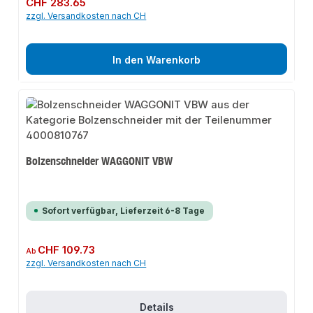
CHF 283.65
zzgl. Versandkosten nach CH
In den Warenkorb
Bolzenschneider WAGGONIT VBW
Sofort verfügbar, Lieferzeit 6-8 Tage
Regulärer Preis:
CHF 109.73
Ab
zzgl. Versandkosten nach CH
Details