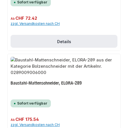
Sofort verfügbar
Regulärer Preis:
CHF 72.42
Ab
zzgl. Versandkosten nach CH
Details
Baustahl-Mattenschneider, ELORA-289
Sofort verfügbar
Regulärer Preis:
CHF 175.54
Ab
zzgl. Versandkosten nach CH