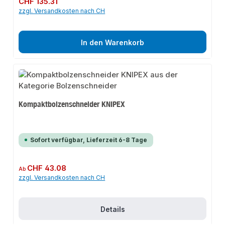
CHF 135.31
zzgl. Versandkosten nach CH
In den Warenkorb
Kompaktbolzenschneider KNIPEX
Sofort verfügbar, Lieferzeit 6-8 Tage
Regulärer Preis:
CHF 43.08
Ab
zzgl. Versandkosten nach CH
Details