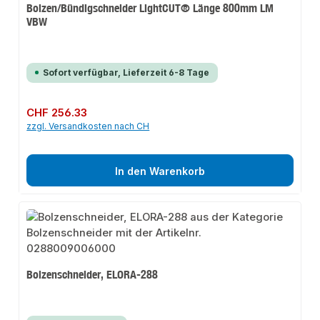
Bolzen/Bündigschneider LightCUT® Länge 800mm LM
VBW
Sofort verfügbar, Lieferzeit 6-8 Tage
Regulärer Preis:
CHF 256.33
zzgl. Versandkosten nach CH
In den Warenkorb
Bolzenschneider, ELORA-288