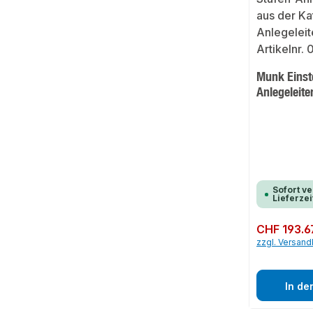
Munk Einste
Anlegeleit
Sofort ve
Lieferzei
Regulärer Preis:
CHF 193.6
zzgl. Versan
In de