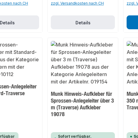
dkosten nach CH
zzgl. Versandkosten nach CH
zzgl.
Details
Details
sen-Anlegeleiter
rd-Traverse
Munk Hinweis-Aufkleber für
Munk
Sprossen-Anlegeleiter über 3
350 
m (Traverse) Aufkleber
Trav
19078
erfügbar
Sofort verfügbar,
So