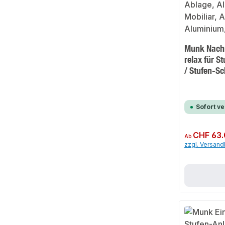
Munk Nachr
relax für S
/ Stufen-Sc
Sofort v
Regulärer Preis:
CHF 63.
Ab
zzgl. Versan