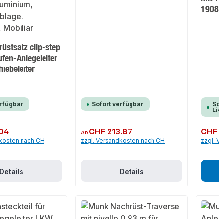
1908
üstsatz clip-step
tufen-Anlegeleiter
hiebeleiter
erfügbar
Sofort verfügbar
So
Li
04
Regulärer Preis:
CHF 213.87
Regulär
CHF 
Ab
dkosten nach CH
zzgl. Versandkosten nach CH
zzgl.
Details
Details