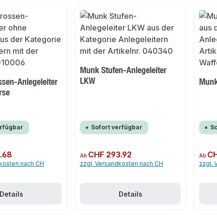
Munk Stufen-Anlegeleiter
LKW
sen-Anlegeleiter
Munk
rse
erfügbar
Sofort verfügbar
So
.68
Regulärer Preis:
CHF 293.92
Regulär
CH
Ab
Ab
dkosten nach CH
zzgl. Versandkosten nach CH
zzgl.
Details
Details