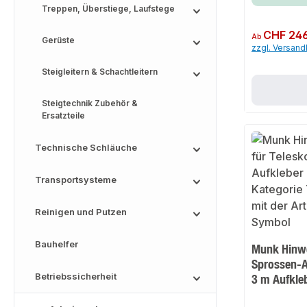
Treppen, Überstiege, Laufstege
Regulärer Preis:
CHF 246
Ab
Gerüste
zzgl. Versan
Steigleitern & Schachtleitern
Steigtechnik Zubehör &
Ersatzteile
Technische Schläuche
Transportsysteme
Reinigen und Putzen
Bauhelfer
Munk Hinwe
Sprossen-An
Betriebssicherheit
3 m Aufkle