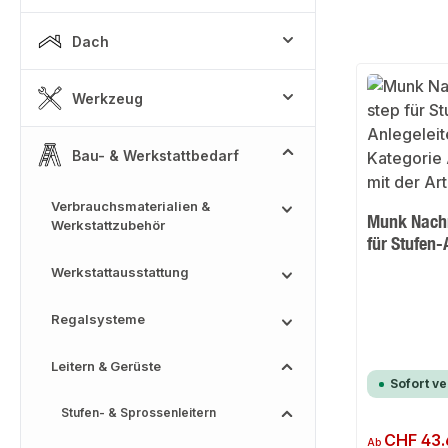
Dach
Werkzeug
Bau- & Werkstattbedarf
Verbrauchsmaterialien &
Munk Nachr
Werkstattzubehör
für Stufen-
Werkstattausstattung
Regalsysteme
Leitern & Gerüste
Sofort v
Stufen- & Sprossenleitern
Regulärer Preis:
CHF 43.
Ab