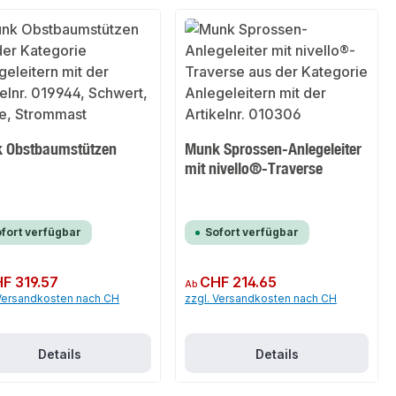
 Obstbaumstützen
Munk Sprossen-Anlegeleiter
mit nivello®-Traverse
fort verfügbar
Sofort verfügbar
er Preis:
F 319.57
Regulärer Preis:
CHF 214.65
Ab
 Versandkosten nach CH
zzgl. Versandkosten nach CH
Details
Details