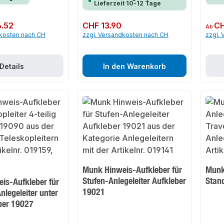
Lieferzeit 10-12 Tage
.52
Regulärer Preis:
CHF 13.90
Regulär
CH
Ab
dkosten nach CH
zzgl. Versandkosten nach CH
zzgl.
Details
In den Warenkorb
Munk Hinweis-Aufkleber für
Munk 
Stufen-Anlegeleiter Aufkleber
Stan
is-Aufkleber für
19021
legeleiter unter
ber 19027