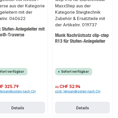
Stufen-Anlegeleiter mit
llo®-Traverse
Munk Nachrüstsatz clip-step
R13 für Stufen-Anlegeleiter
fort verfügbar
Sofort verfügbar
er Preis:
F 325.79
Regulärer Preis:
CHF 52.94
Ab
 Versandkosten nach CH
zzgl. Versandkosten nach CH
Details
Details