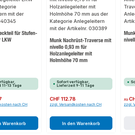
ckteil für Stufen-
Munk 
er LKW
nive
Munk Nachrüst-Traverse mit
nivello 0,93 m für
Holzanlegeleiter mit
Holmhöhe 70 mm
rfügbar,
Sofort verfügbar,
So
t 11-13 Tage
Lieferzeit 9-11 Tage
7
Regulärer Preis:
CHF 112.78
Regulär
CH
Ab
dkosten nach CH
zzgl. Versandkosten nach CH
zzgl.
n Warenkorb
In den Warenkorb