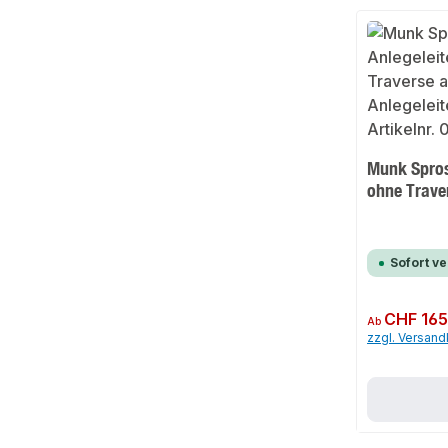
Munk Spros
ohne Trave
Sofort v
Regulärer Preis:
CHF 165
Ab
zzgl. Versan