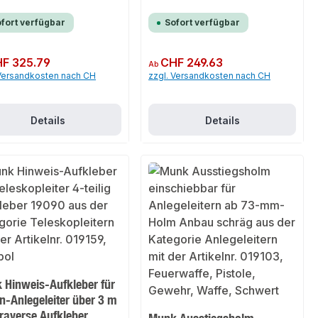
fort verfügbar
Sofort verfügbar
er Preis:
F 325.79
Regulärer Preis:
CHF 249.63
Ab
 Versandkosten nach CH
zzgl. Versandkosten nach CH
Details
Details
 Hinweis-Aufkleber für
n-Anlegeleiter über 3 m
raverse Aufkleber