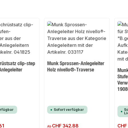
üstsatz clip-step
Munk Sprossen-Anlegeleiter
Anlegeleiter
Holz nivello®-Traverse
Munk
Stufe
Verw
1908
erfügbar
Sofort verfügbar
So
Li
61
Regulärer Preis:
CHF 342.88
Regulär
CHF 
Ab