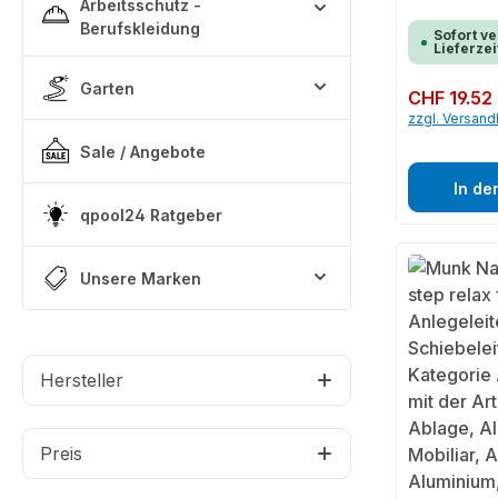
Arbeitsschutz -
Berufskleidung
Sofort ve
Lieferzei
Garten
Regulärer Preis:
CHF 19.52
zzgl. Versan
Sale / Angebote
In de
qpool24 Ratgeber
Unsere Marken
Hersteller
Preis