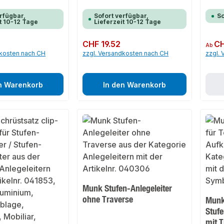
rfügbar,
Sofort verfügbar,
So
t 10-12 Tage
Lieferzeit 10-12 Tage
Regulärer Preis:
CHF 19.52
Regulär
CH
Ab
dkosten nach CH
zzgl. Versandkosten nach CH
zzgl.
n Warenkorb
In den Warenkorb
Munk Stufen-Anlegeleiter
ohne Traverse
Munk
Stufe
mit T