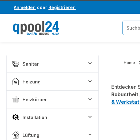
Anmelden
oder
Registrieren
um Hauptinhalt springen
Zur Suche springen
Home
Sanitär
Heizung
Entdecken S
Robustheit
Heizkörper
& Werkstat
Installation
Lüftung