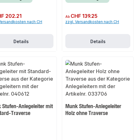
er Preis:
F 202.21
Regulärer Preis:
CHF 139.25
Ab
 Versandkosten nach CH
zzgl. Versandkosten nach CH
Details
Details
Stufen-Anlegeleiter mit
Munk Stufen-Anlegeleiter
dard-Traverse
Holz ohne Traverse