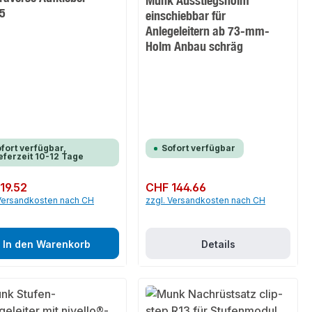
Munk Ausstiegsholm
5
einschiebbar für
Anlegeleitern ab 73-mm-
Holm Anbau schräg
fort verfügbar,
Sofort verfügbar
eferzeit 10-12 Tage
er Preis:
19.52
Regulärer Preis:
CHF 144.66
 Versandkosten nach CH
zzgl. Versandkosten nach CH
In den Warenkorb
Details