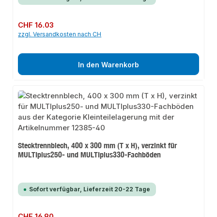
Regulärer Preis:
CHF 16.03
zzgl. Versandkosten nach CH
In den Warenkorb
Stecktrennblech, 400 x 300 mm (T x H), verzinkt für
MULTIplus250- und MULTIplus330-Fachböden
Sofort verfügbar, Lieferzeit 20-22 Tage
Regulärer Preis:
CHF 16.90