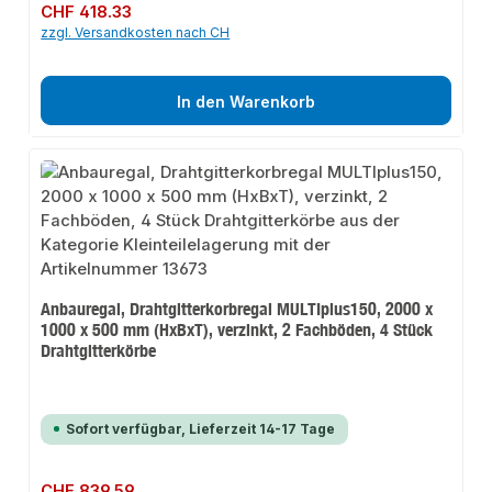
Regulärer Preis:
CHF 418.33
zzgl. Versandkosten nach CH
In den Warenkorb
Anbauregal, Drahtgitterkorbregal MULTIplus150, 2000 x
1000 x 500 mm (HxBxT), verzinkt, 2 Fachböden, 4 Stück
Drahtgitterkörbe
Sofort verfügbar, Lieferzeit 14-17 Tage
Regulärer Preis:
CHF 839.59