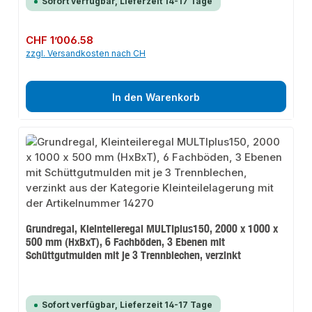
Sofort verfügbar, Lieferzeit 14-17 Tage
Regulärer Preis:
CHF 1’006.58
zzgl. Versandkosten nach CH
In den Warenkorb
Grundregal, Kleinteileregal MULTIplus150, 2000 x 1000 x
500 mm (HxBxT), 6 Fachböden, 3 Ebenen mit
Schüttgutmulden mit je 3 Trennblechen, verzinkt
Sofort verfügbar, Lieferzeit 14-17 Tage