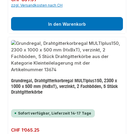
zzgl. Versandkosten nach CH
In den Warenkorb
Grundregal, Drahtgitterkorbregal MULTIplus150, 2300 x
1000 x 500 mm (HxBxT), verzinkt, 2 Fachböden, 5 Stück
Drahtgitterkörbe
Sofort verfügbar, Lieferzeit 14-17 Tage
Regulärer Preis:
CHF 1’065.25