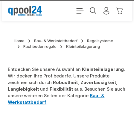
Zum Hauptinhalt springen
Warenk
Home
Bau- & Werkstattbedarf
Regalsysteme
Fachbodenregale
Kleinteilelagerung
Entdecken Sie unsere Auswahl an
Kleinteilelagerung
.
Wir decken Ihre Profibedarfe. Unsere Produkte
zeichnen sich durch
Robustheit
,
Zuverlässigkeit
,
Langlebigkeit
und
Flexibilität
aus. Besuchen Sie auch
unsere weiteren Seiten der Kategorie
Bau- &
Werkstattbedarf
.