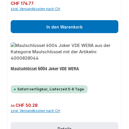
Regulärer Preis:
CHF 174.77
zzgl. Versandkosten nach CH
In den Warenkorb
Maulschlüssel 6004 Joker VDE WERA
Sofort verfügbar, Lieferzeit 5-8 Tage
Regulärer Preis:
CHF 50.28
Ab
zzgl. Versandkosten nach CH
Details