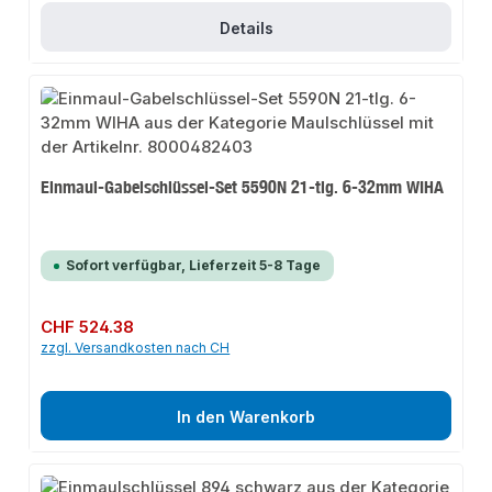
Details
Einmaul-Gabelschlüssel-Set 5590N 21-tlg. 6-32mm WIHA
Sofort verfügbar, Lieferzeit 5-8 Tage
Regulärer Preis:
CHF 524.38
zzgl. Versandkosten nach CH
In den Warenkorb