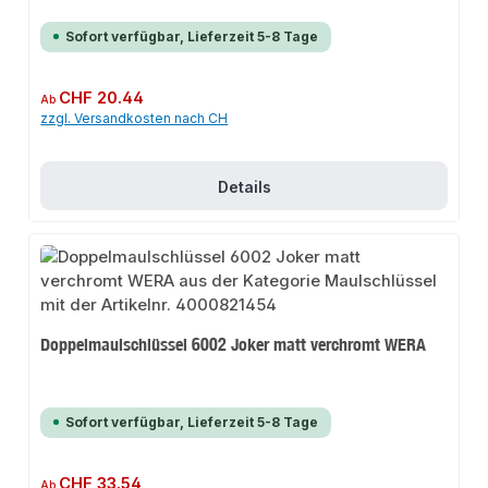
Sofort verfügbar, Lieferzeit 5-8 Tage
Regulärer Preis:
CHF 20.44
Ab
zzgl. Versandkosten nach CH
Details
Doppelmaulschlüssel 6002 Joker matt verchromt WERA
Sofort verfügbar, Lieferzeit 5-8 Tage
Regulärer Preis:
CHF 33.54
Ab