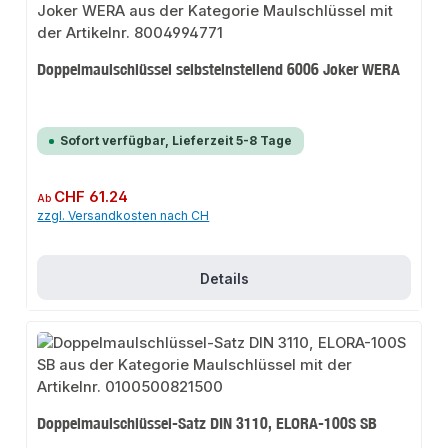
Doppelmaulschlüssel selbsteinstellend 6006 Joker WERA
Sofort verfügbar, Lieferzeit 5-8 Tage
Regulärer Preis:
CHF 61.24
Ab
zzgl. Versandkosten nach CH
Details
Doppelmaulschlüssel-Satz DIN 3110, ELORA-100S SB