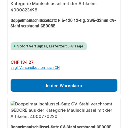
Doppelmaulschlüsselsatz H 6-120 12-tlg. SW6-32mm CV-
Stahl verchromt GEDORE
Sofort verfügbar, Lieferzeit 5-8 Tage
Regulärer Preis:
CHF 134.27
zzgl. Versandkosten nach CH
In den Warenkorb
Doppelmaulschlüssel-Satz CV-Stahl verchromt GEDORE