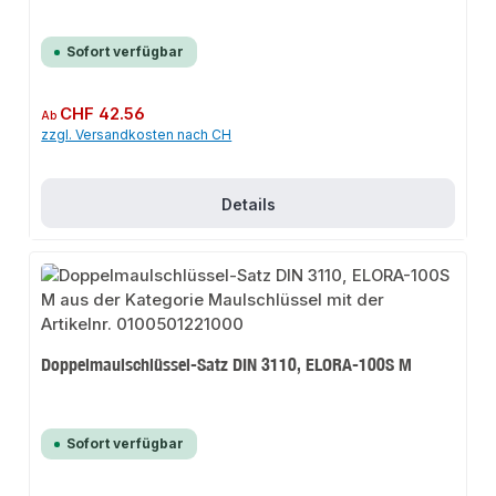
Sofort verfügbar
Regulärer Preis:
CHF 42.56
Ab
zzgl. Versandkosten nach CH
Details
Doppelmaulschlüssel-Satz DIN 3110, ELORA-100S M
Sofort verfügbar