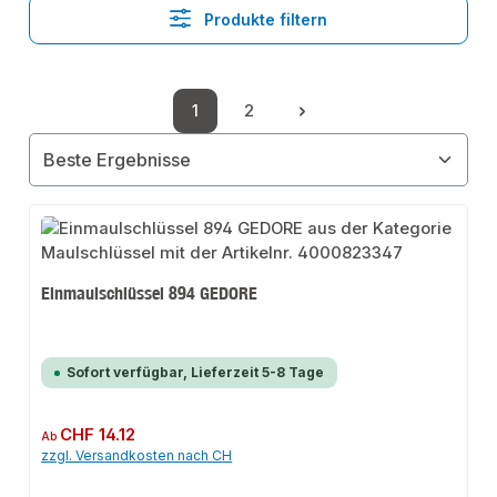
Produkte filtern
1
2
Seite
Seite
Einmaulschlüssel 894 GEDORE
Sofort verfügbar, Lieferzeit 5-8 Tage
Regulärer Preis:
CHF 14.12
Ab
zzgl. Versandkosten nach CH