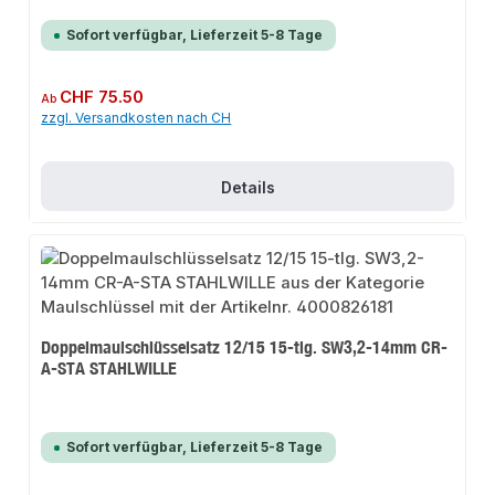
Sofort verfügbar, Lieferzeit 5-8 Tage
Regulärer Preis:
CHF 75.50
Ab
zzgl. Versandkosten nach CH
Details
Doppelmaulschlüsselsatz 12/15 15-tlg. SW3,2-14mm CR-
A-STA STAHLWILLE
Sofort verfügbar, Lieferzeit 5-8 Tage