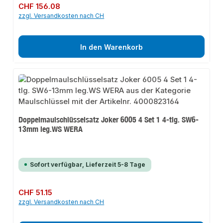
Regulärer Preis:
CHF 156.08
zzgl. Versandkosten nach CH
In den Warenkorb
Doppelmaulschlüsselsatz Joker 6005 4 Set 1 4-tlg. SW6-
13mm leg.WS WERA
Sofort verfügbar, Lieferzeit 5-8 Tage
Regulärer Preis:
CHF 51.15
zzgl. Versandkosten nach CH