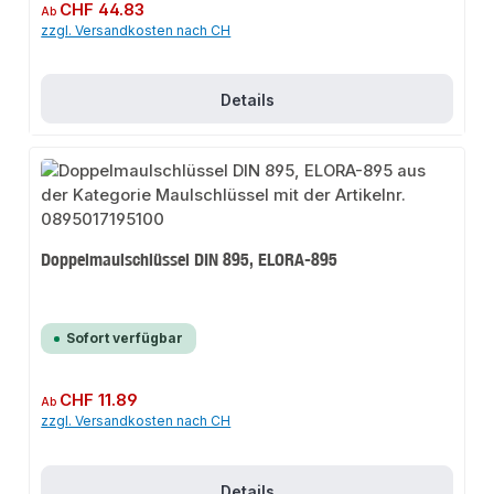
Regulärer Preis:
CHF 44.83
Ab
zzgl. Versandkosten nach CH
Details
Doppelmaulschlüssel DIN 895, ELORA-895
Sofort verfügbar
Regulärer Preis:
CHF 11.89
Ab
zzgl. Versandkosten nach CH
Details