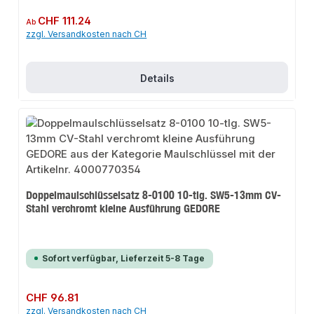
Regulärer Preis:
CHF 111.24
Ab
zzgl. Versandkosten nach CH
Details
Doppelmaulschlüsselsatz 8-0100 10-tlg. SW5-13mm CV-
Stahl verchromt kleine Ausführung GEDORE
Sofort verfügbar, Lieferzeit 5-8 Tage
Regulärer Preis:
CHF 96.81
zzgl. Versandkosten nach CH