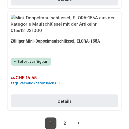
Zölliger Mini-Doppelmaulschlüssel, ELORA-156A
Sofort verfügbar
Regulärer Preis:
CHF 16.65
Ab
zzgl. Versandkosten nach CH
Details
1
2
Seite
Seite