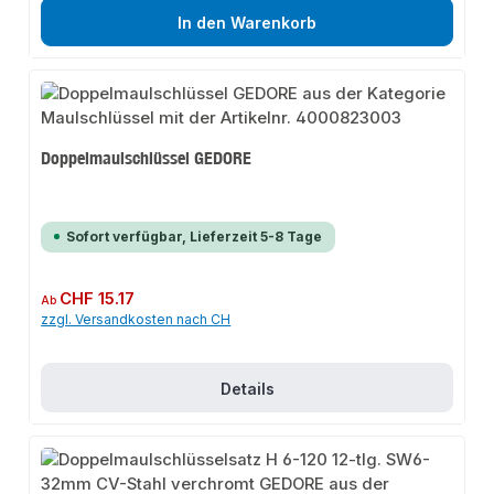
In den Warenkorb
Doppelmaulschlüssel GEDORE
Sofort verfügbar, Lieferzeit 5-8 Tage
Regulärer Preis:
CHF 15.17
Ab
zzgl. Versandkosten nach CH
Details