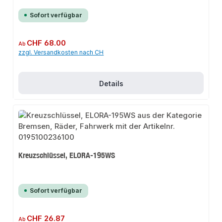
Sofort verfügbar
Regulärer Preis:
CHF 68.00
Ab
zzgl. Versandkosten nach CH
Details
Kreuzschlüssel, ELORA-195WS
Sofort verfügbar
Regulärer Preis:
CHF 26.87
Ab