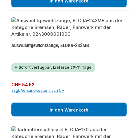
In den Warenkorb
Auswuchtgewichtzange, ELORA-243MB
Sofort verfügbar, Lieferzeit 9-11 Tage
Regulärer Preis:
CHF 54.52
zzgl. Versandkosten nach CH
In den Warenkorb