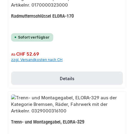
Radmutternschlüssel ELORA-170
Sofort verfügbar
Regulärer Preis:
CHF 52.69
Ab
zzgl. Versandkosten nach CH
Details
Trenn- und Montagegabel, ELORA-329