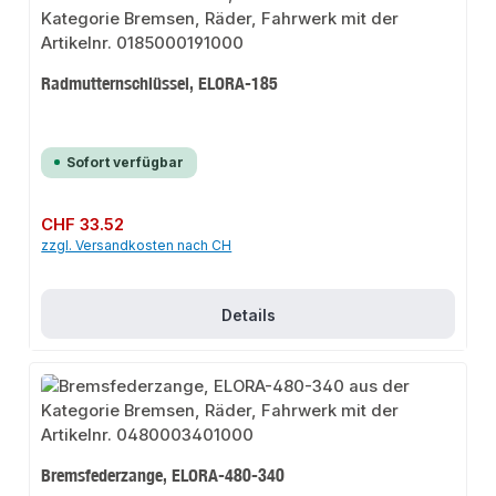
Radmutternschlüssel, ELORA-185
Sofort verfügbar
Regulärer Preis:
CHF 33.52
zzgl. Versandkosten nach CH
Details
Bremsfederzange, ELORA-480-340