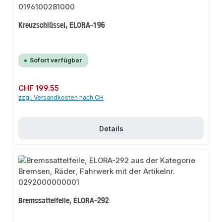
Kreuzschlüssel, ELORA-196
Sofort verfügbar
Regulärer Preis:
CHF 199.55
zzgl. Versandkosten nach CH
Details
Bremssattelfeile, ELORA-292