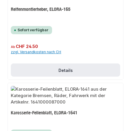
Reifenmontierheber, ELORA-165
Sofort verfügbar
Regulärer Preis:
CHF 24.50
Ab
zzgl. Versandkosten nach CH
Details
Karosserie-Feilenblatt, ELORA-1641