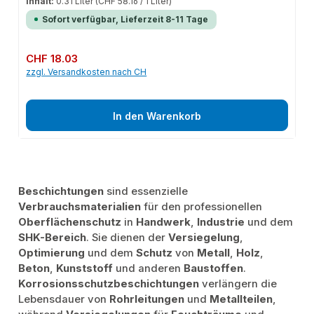
Inhalt:
0.31 Liter
(CHF 58.16 / 1 Liter)
siliconfrei.Verarbeitungsvorteileauch für regennasse Untergründe, kein
Erhitzen notwendig - kalt verarbeitbar, hohe Haftfähigkeit, für normale
Sofort verfügbar, Lieferzeit 8-11 Tage
KartuschenpressenAnwendungsbereichezum Abdichten von Anschlüssen
und Durchbrüchen im Dach-, Wand- und Bodenbereich, z.B. an
Edelstahlkaminen, Zinkverkleidungen, Metallfassaden, Regenrinnen und
Blechdächern, zum Abdichten und Verkleben bei Leckagen, sicheres
Regulärer Preis:
CHF 18.03
Ausführen von “Notreparaturen”
zzgl. Versandkosten nach CH
In den Warenkorb
Beschichtungen
sind essenzielle
Verbrauchsmaterialien
für den professionellen
Oberflächenschutz
in
Handwerk
,
Industrie
und dem
SHK-Bereich
. Sie dienen der
Versiegelung
,
Optimierung
und dem
Schutz
von
Metall
,
Holz
,
Beton
,
Kunststoff
und anderen
Baustoffen
.
Korrosionsschutzbeschichtungen
verlängern die
Lebensdauer von
Rohrleitungen
und
Metallteilen
,