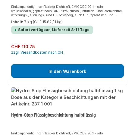
Einkomponentig, hochflexibler Dichtstoff, EMICODE EC 1 – sehr
emissionsarm, geprüft nach DIN 18195, silicon-, bitumen- und lösemittelfrei,
witterungs-, alterungs- und UV-beständig, auch für Reparaturen und
Instandsetzungsarbeiten im Dachbereich geeignetVerarbeitungsvorteileBis 5
Inhalt:
7 kg
(CHF 15.82 / 1 kg)
mm Rissüberbrückung, auch auf leicht feuchten, mineralischen
Untergründen (Beton etc.) anwendbar, keine Vlieseinlage bei Bodenfeuchte
Sofort verfügbar, Lieferzeit 8-11 Tage
und nicht stauendem Sickerwasser notwendig, Auftrag mit Rolle, Spachtel
oder Pinsel, als Fugenvergussmasse
einsetzbarAnwendungsbereicheHalbflüssige Ausführung ist
selbstnivellierend für Bodenbeschichtungen, pastöse Ausführung ist für
Regulärer Preis:
CHF 110.75
Sockel- und Wandbereiche geeignet, Abdichtung von Durchführungen,
zzgl. Versandkosten nach CH
Terrassen und Balkonen. Für Bauwerksabdichtungen nach DIN 18195 Teil 4
gegen Bodenfeuchte und nichtstauendes Sickerwasser Teil 5 gegen
nichtdrückendes Wasser auf Deckenflächen und in Nassräumen Teil 6
gegen von außen drückendes Wasser und aufstauendes Sickerwasser
In den Warenkorb
Hydro-Stop Flüssigbeschichtung halbflüssig
Einkomponentig, hochflexibler Dichtstoff, EMICODE EC 1 – sehr