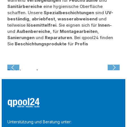
während
Versiegelungen
für
Feuchträume
und
Sanitärbereiche
eine hygienische Oberfläche
schaffen. Unsere
Spezialbeschichtungen
sind
UV-
beständig
,
abriebfest
,
wasserabweisend
und
teilweise
lösemittelfrei
. Sie eignen sich für
Innen-
und
Außenbereiche
, für
Montagearbeiten
,
Sanierungen
und
Reparaturen
. Bei qpool24 finden
Sie
Beschichtungsprodukte
für
Profis
Zuletzt angesehen:
Unterstützung und Beratung unter: