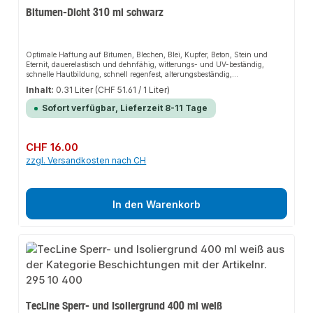
Bitumen-Dicht 310 ml schwarz
Optimale Haftung auf Bitumen, Blechen, Blei, Kupfer, Beton, Stein und
Eternit, dauerelastisch und dehnfähig, witterungs- und UV-beständig,
schnelle Hautbildung, schnell regenfest, alterungsbeständig,
temperaturbeständig, spachtel- und verstreichbar,
Inhalt:
0.31 Liter
(CHF 51.61 / 1 Liter)
siliconfrei.Verarbeitungsvorteileauch für regennasse Untergründe, für
normale Kartuschenpressen, kein Erhitzen notwendig - kalt verarbeitbar,
Sofort verfügbar, Lieferzeit 8-11 Tage
hohe Haftfähigkeit.Anwendungsbereichezum Ausfugen von Anschlüssen
und Durchbrüchen im Dach-, Wand- und Bodenbereich, zum Abdichten
und Verkleben bei Leckstellen auf Dachbahnen, sicheres Ausführen von
“Notreparaturen”.
Regulärer Preis:
CHF 16.00
zzgl. Versandkosten nach CH
In den Warenkorb
TecLine Sperr- und Isoliergrund 400 ml weiß