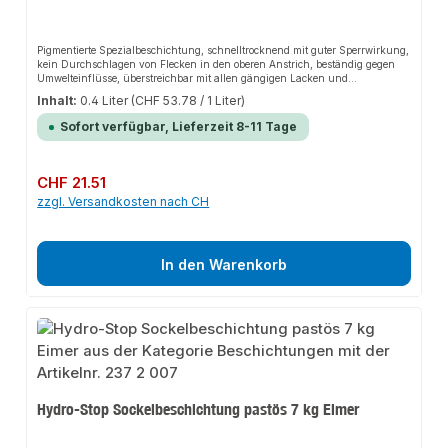
Pigmentierte Spezialbeschichtung, schnelltrocknend mit guter Sperrwirkung,
kein Durchschlagen von Flecken in den oberen Anstrich, beständig gegen
Umwelteinflüsse, überstreichbar mit allen gängigen Lacken und
Dispersionsfarben, vergilbungsbeständig.Verarbeitungsvorteilegute
Inhalt:
0.4 Liter
(CHF 53.78 / 1 Liter)
Dosierbarkeit und gezieltes Auftragen, universell einsetzbar, innen und
außen anwendbar.Anwendungsbereichefür Anstrich- und
Sofort verfügbar, Lieferzeit 8-11 Tage
Renovierungsarbeiten, zur Isolierung von Wasser-, Ruß-, Rauch-, Nikotin-,
Fett-, Öl-, Wachsflecken und Graffiti u.ä., als Grundierung für poröse und
stark saugende Untergründe wie z.B. Holz, Putz, Beton, Gips,
Faserzementplatten, Porenbeton und Hartfaserplatten.
Regulärer Preis:
CHF 21.51
zzgl. Versandkosten nach CH
In den Warenkorb
Hydro-Stop Sockelbeschichtung pastös 7 kg Eimer