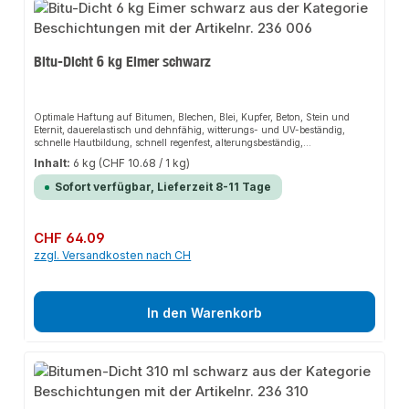
Bitu-Dicht 6 kg Eimer schwarz
Optimale Haftung auf Bitumen, Blechen, Blei, Kupfer, Beton, Stein und
Eternit, dauerelastisch und dehnfähig, witterungs- und UV-beständig,
schnelle Hautbildung, schnell regenfest, alterungsbeständig,
temperaturbeständig, spachtel- und verstreichbar,
Inhalt:
6 kg
(CHF 10.68 / 1 kg)
siliconfrei.Verarbeitungsvorteileauch für regennasse Untergründe, für
normale Kartuschenpressen, kein Erhitzen notwendig - kalt verarbeitbar,
Sofort verfügbar, Lieferzeit 8-11 Tage
hohe Haftfähigkeit.Anwendungsbereichezum Ausfugen von Anschlüssen
und Durchbrüchen im Dach-, Wand- und Bodenbereich, zum Abdichten
und Verkleben bei Leckstellen auf Dachbahnen, sicheres Ausführen von
“Notreparaturen”.
Regulärer Preis:
CHF 64.09
zzgl. Versandkosten nach CH
In den Warenkorb