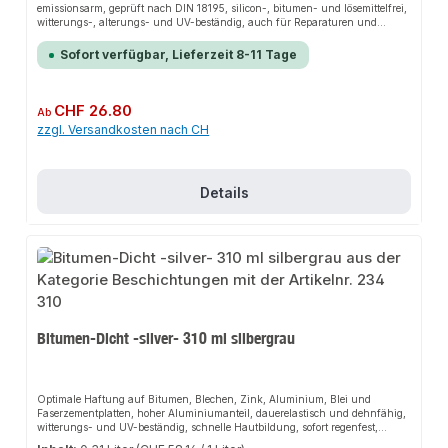
emissionsarm, geprüft nach DIN 18195, silicon-, bitumen- und lösemittelfrei,
witterungs-, alterungs- und UV-beständig, auch für Reparaturen und
Instandsetzungsarbeiten im Dachbereich geeignetVerarbeitungsvorteileBis 5
mm Rissüberbrückung, auch auf leicht feuchten, mineralischen
Sofort verfügbar, Lieferzeit 8-11 Tage
Untergründen (Beton etc.) anwendbar, keine Vlieseinlage bei Bodenfeuchte
und nicht stauendem Sickerwasser notwendig, Auftrag mit Rolle, Spachtel
oder Pinsel, als Fugenvergussmasse
einsetzbarAnwendungsbereicheHalbflüssige Ausführung ist
Regulärer Preis:
CHF 26.80
Ab
selbstnivellierend für Bodenbeschichtungen, pastöse Ausführung ist für
zzgl. Versandkosten nach CH
Sockel- und Wandbereiche geeignet, Abdichtung von Durchführungen,
Terrassen und Balkonen. Für Bauwerksabdichtungen nach DIN 18195 Teil 4
gegen Bodenfeuchte und nichtstauendes Sickerwasser Teil 5 gegen
nichtdrückendes Wasser auf Deckenflächen und in Nassräumen Teil 6
gegen von außen drückendes Wasser und aufstauendes Sickerwasser
Details
Bitumen-Dicht -silver- 310 ml silbergrau
Optimale Haftung auf Bitumen, Blechen, Zink, Aluminium, Blei und
Faserzementplatten, hoher Aluminiumanteil, dauerelastisch und dehnfähig,
witterungs- und UV-beständig, schnelle Hautbildung, sofort regenfest,
alterungsbeständig, temperaturbeständig, spachtel- und verstreichbar,