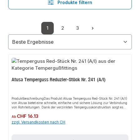
Produkte filtern
1
2
3
Seite
Seite
Seite
Atusa Temperguss Reduzier-Stück Nr. 241 (A/I)
ProduktbeschreibungDas Produkt Atusa Temperguss Red-Stück Nr. 241 (A/I)
von Atusa bietet eine schnelle, einfache und sichere Lösung zur Verbindung
von Rohrleitungen. Dank der verzinkten Tempergusskonstruktion sorgt es
für perfekten Halt und passt sich flexibel an verschiedene
Regulärer Preis:
CHF 16.13
Installationsbereiche an. Das robuste Design und die einfache Montage
Ab
machen dieses Produkt zu einer zuverlässigen Wahl für jede Installation. Es
zzgl. Versandkosten nach CH
ist besonders geeignet für den Einsatz in anspruchsvollen
Umgebungen.EigenschaftenHochwertiger Temperguss, verzinktRobustes
DesignEinfache MontageFlexibel
einsetzbarAnwendungsbereicheKaltwasserleitungenDruckluftleitungenFeuer