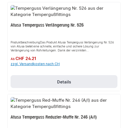
Atusa Temperguss Verlängerung Nr. 526
ProduktbeschreibungDas Produkt Atusa Temperguss Verlängerung Nr. 526
von Atusa bietet eine schnelle, einfache und sichere Lösung zur
Verlängerung von Rohrleitungen. Dank der verzinkten
Tempergusskonstruktion sorgt es für perfekten Halt und passt sich flexibel
Regulärer Preis:
CHF 24.21
an verschiedene industrielle und gewerbliche Anwendungen an. Das robuste
Ab
Design und die einfache Montage machen dieses Produkt zu einer
zzgl. Versandkosten nach CH
zuverlässigen Wahl für jede Installation.EigenschaftenMaterial: Temperguss,
verzinktVerlängerungDVGW ZertifizierungDIN/EN 10242
NormKorrosionsbeständigAnwendungsbereicheIndustrieanlagenGewerbliche
GebäudeWasseraufbereitungÖl- und GasindustrieProduktdatenMarke:
Details
AtusaModell: Temperguss Verlängerung Nr. 526Zertifizierung: DVGWNorm:
DIN/EN 10242In unserem Sortiment finden Sie auch passende
Rohrverbindungen sowie weitere Produkte für den Anschluss.
Atusa Temperguss Reduzier-Muffe Nr. 246 (A/I)