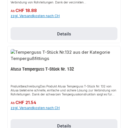
Verbindung von Rohrleitungen. Dank der verzinkten
Tempergusskonstruktion sorgt es für perfekten Halt und passt sich flexibel
Regulärer Preis:
CHF 18.88
an verschiedene Installationsbereiche an. Das robuste Design und die
Ab
einfache Montage machen dieses Produkt zu einer zuverlässigen Wahl für
zzgl. Versandkosten nach CH
jede Installation. Es ist besonders geeignet für den Einsatz in
anspruchsvollen Umgebungen.EigenschaftenHochwertiger Temperguss,
verzinktRobustes DesignEinfache MontageFlexibel
einsetzbarAnwendungsbereicheKaltwasserleitungenDruckluftleitungenFeuer
Details
löschleitungenBewässerungenGas- und
TreibstoffleitungenHeizungsinstallationSanitärinstallationGasanlagenIndust
rieanlagenProduktdatenMaterial: Temperguss, verzinktTyp: Reduzierter
WinkelIn unserem Sortiment finden Sie auch passende Zubehörteile sowie
weitere Produkte für den Anschluss.
Atusa Temperguss T-Stück Nr. 132
ProduktbeschreibungDas Produkt Atusa Temperguss T-Stück Nr. 132 von
Atusa bietet eine schnelle, einfache und sichere Lösung zur Verbindung von
Rohrleitungen. Dank der schwarzen Tempergusskonstruktion sorgt es für
perfekten Halt und passt sich flexibel an verschiedene Installationsbereiche
Regulärer Preis:
CHF 21.54
an. Das robuste Design und die einfache Montage machen dieses Produkt zu
Ab
einer zuverlässigen Wahl für jede Installation. Es ist besonders geeignet für
zzgl. Versandkosten nach CH
den Einsatz in anspruchsvollen Umgebungen.EigenschaftenHochwertiger
Temperguss, schwarzRobustes DesignEinfache MontageFlexibel
einsetzbarAnwendungsbereicheKaltwasserleitungenDruckluftleitungenFeuer
löschleitungenBewässerungenGas- und
Details
TreibstoffleitungenHeizungsinstallationSanitärinstallationGasanlagenIndust