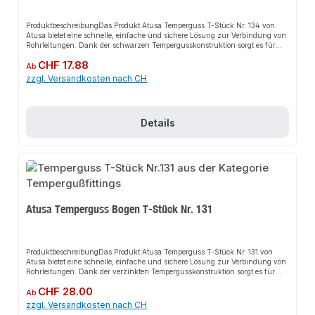
ProduktbeschreibungDas Produkt Atusa Temperguss T-Stück Nr. 134 von
Atusa bietet eine schnelle, einfache und sichere Lösung zur Verbindung von
Rohrleitungen. Dank der schwarzen Tempergusskonstruktion sorgt es für
perfekten Halt und passt sich flexibel an verschiedene Installationsbereiche
Regulärer Preis:
CHF 17.88
an. Das robuste Design und die einfache Montage machen dieses Produkt zu
Ab
einer zuverlässigen Wahl für jede Installation. Es ist besonders geeignet für
zzgl. Versandkosten nach CH
den Einsatz in anspruchsvollen Umgebungen.EigenschaftenHochwertiger
Temperguss, schwarzRobustes DesignEinfache MontageFlexibel
einsetzbarAnwendungsbereicheKaltwasserleitungenDruckluftleitungenFeuer
löschleitungenBewässerungenGas- und
Details
TreibstoffleitungenHeizungsinstallationSanitärinstallationGasanlagenIndust
rieanlagenProduktdatenMaterial: Temperguss, schwarzTyp: T-StückIn
unserem Sortiment finden Sie auch passende Zubehörteile sowie weitere
Produkte für den Anschluss.
Atusa Temperguss Bogen T-Stück Nr. 131
ProduktbeschreibungDas Produkt Atusa Temperguss T-Stück Nr. 131 von
Atusa bietet eine schnelle, einfache und sichere Lösung zur Verbindung von
Rohrleitungen. Dank der verzinkten Tempergusskonstruktion sorgt es für
perfekten Halt und passt sich flexibel an verschiedene Installationsbereiche
Regulärer Preis:
CHF 28.00
an. Das robuste Design und die einfache Montage machen dieses Produkt zu
Ab
einer zuverlässigen Wahl für jede Installation. Es ist besonders geeignet für
zzgl. Versandkosten nach CH
den Einsatz in anspruchsvollen Umgebungen.EigenschaftenHochwertiger