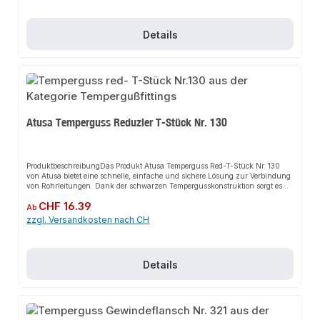
Temperguss, verzinktRobustes DesignEinfache MontageFlexibel
einsetzbarAnwendungsbereicheKaltwasserleitungenDruckluftleitungenFeuer
löschleitungenBewässerungenGas- und
Details
TreibstoffleitungenHeizungsinstallationSanitärinstallationGasanlagenIndust
rieanlagenProduktdatenMaterial: Temperguss, verzinktTyp: T-StückIn
unserem Sortiment finden Sie auch passende Zubehörteile sowie weitere
Produkte für den Anschluss.
Atusa Temperguss Reduzier T-Stück Nr. 130
ProduktbeschreibungDas Produkt Atusa Temperguss Red-T-Stück Nr. 130
von Atusa bietet eine schnelle, einfache und sichere Lösung zur Verbindung
von Rohrleitungen. Dank der schwarzen Tempergusskonstruktion sorgt es
für perfekten Halt und passt sich flexibel an verschiedene
Regulärer Preis:
CHF 16.39
Installationsbereiche an. Das robuste Design und die einfache Montage
Ab
machen dieses Produkt zu einer zuverlässigen Wahl für jede Installation. Es
zzgl. Versandkosten nach CH
ist besonders geeignet für den Einsatz in anspruchsvollen
Umgebungen.EigenschaftenHochwertiger Temperguss, schwarzRobustes
DesignEinfache MontageFlexibel
einsetzbarAnwendungsbereicheKaltwasserleitungenDruckluftleitungenFeuer
Details
löschleitungenBewässerungenGas- und
TreibstoffleitungenHeizungsinstallationSanitärinstallationGasanlagenIndust
rieanlagenProduktdatenMaterial: Temperguss, schwarzTyp: Red-T-StückIn
unserem Sortiment finden Sie auch passende Zubehörteile sowie weitere
Produkte für den Anschluss.