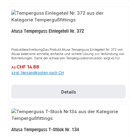
rieanlagenProduktdatenMaterial: Temperguss, verzinktTyp: DeckenwinkelIn
unserem Sortiment finden Sie auch passende Zubehörteile sowie weitere
Produkte für den Anschluss.
Atusa Temperguss Einlegeteil Nr. 372
ProduktbeschreibungDas Produkt Atusa Temperguss Einlegeteil Nr. 372 von
Atusa bietet eine schnelle, einfache und sichere Lösung zur Verbindung von
Rohrleitungen. Dank der schwarzen Tempergusskonstruktion sorgt es für
perfekten Halt und passt sich flexibel an verschiedene Installationsbereiche
Regulärer Preis:
CHF 14.88
an. Das robuste Design und die einfache Montage machen dieses Produkt zu
Ab
einer zuverlässigen Wahl für jede Installation. Es ist besonders geeignet für
zzgl. Versandkosten nach CH
den Einsatz in anspruchsvollen Umgebungen.EigenschaftenHochwertiger
Temperguss, schwarzRobustes DesignEinfache MontageFlexibel
einsetzbarAnwendungsbereicheKaltwasserleitungenDruckluftleitungenFeuer
löschleitungenBewässerungenGas- und
Details
TreibstoffleitungenHeizungsinstallationSanitärinstallationGasanlagenIndust
rieanlagenProduktdatenMaterial: Temperguss, schwarzTyp: EinlegeteilIn
unserem Sortiment finden Sie auch passende Zubehörteile sowie weitere
Produkte für den Anschluss.
Atusa Temperguss T-Stück Nr. 134