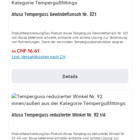
Atusa Temperguss Gewindeflansch Nr. 321
ProduktbeschreibungDas Produkt Atusa Temperguss Gewindeflansch Nr. 321
von Atusa bietet eine schnelle, einfache und sichere Lösung zur Verbindung
von Rohrleitungen. Dank der verzinkten Tempergusskonstruktion sorgt es
für perfekten Halt und passt sich flexibel an verschiedene
Regulärer Preis:
CHF 16.61
Installationsbereiche an. Das robuste Design und die einfache Montage
Ab
machen dieses Produkt zu einer zuverlässigen Wahl für jede Installation. Es
zzgl. Versandkosten nach CH
ist besonders geeignet für den Einsatz in anspruchsvollen
Umgebungen.EigenschaftenHochwertiger Temperguss, verzinktRobustes
DesignEinfache MontageFlexibel
einsetzbarAnwendungsbereicheKaltwasserleitungenDruckluftleitungenFeuer
Details
löschleitungenBewässerungenGas- und
TreibstoffleitungenHeizungsinstallationSanitärinstallationGasanlagenIndust
rieanlagenProduktdatenMaterial: Temperguss, verzinktTyp:
GewindeflanschIn unserem Sortiment finden Sie auch passende
Zubehörteile sowie weitere Produkte für den Anschluss.
Atusa Temperguss reduzierter Winkel Nr. 92 I/A
ProduktbeschreibungDas Produkt Atusa Temperguss reduzierter Winkel Nr.
92 I/A von Atusa bietet eine schnelle, einfache und sichere Lösung zur