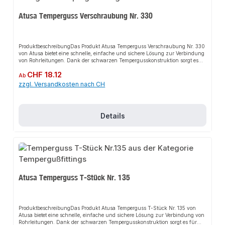
Atusa Temperguss Verschraubung Nr. 330
ProduktbeschreibungDas Produkt Atusa Temperguss Verschraubung Nr. 330
von Atusa bietet eine schnelle, einfache und sichere Lösung zur Verbindung
von Rohrleitungen. Dank der schwarzen Tempergusskonstruktion sorgt es
für perfekten Halt und passt sich flexibel an verschiedene
Regulärer Preis:
CHF 18.12
Installationsbereiche an. Das robuste Design und die einfache Montage
Ab
machen dieses Produkt zu einer zuverlässigen Wahl für jede Installation. Es
zzgl. Versandkosten nach CH
ist besonders geeignet für den Einsatz in anspruchsvollen
Umgebungen.EigenschaftenHochwertiger Temperguss, schwarzRobustes
DesignEinfache MontageFlexibel
einsetzbarAnwendungsbereicheKaltwasserleitungenDruckluftleitungenFeuer
Details
löschleitungenBewässerungenGas- und
TreibstoffleitungenHeizungsinstallationSanitärinstallationGasanlagenIndust
rieanlagenProduktdatenMaterial: Temperguss, schwarzTyp:
VerschraubungIn unserem Sortiment finden Sie auch passende Zubehörteile
sowie weitere Produkte für den Anschluss.
Atusa Temperguss T-Stück Nr. 135
ProduktbeschreibungDas Produkt Atusa Temperguss T-Stück Nr. 135 von
Atusa bietet eine schnelle, einfache und sichere Lösung zur Verbindung von
Rohrleitungen. Dank der schwarzen Tempergusskonstruktion sorgt es für