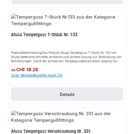
rieanlagenProduktdatenMaterial: Temperguss, schwarzTyp: T-StückIn
unserem Sortiment finden Sie auch passende Zubehörteile sowie weitere
Produkte für den Anschluss.
Atusa Temperguss T-Stück Nr. 133
ProduktbeschreibungDas Produkt Atusa Temperguss T-Stück Nr. 133 von
Atusa bietet eine schnelle, einfache und sichere Lösung zur Verbindung von
Rohrleitungen. Dank der schwarzen Tempergusskonstruktion sorgt es für
perfekten Halt und passt sich flexibel an verschiedene Installationsbereiche
Regulärer Preis:
CHF 18.28
an. Das robuste Design und die einfache Montage machen dieses Produkt zu
Ab
einer zuverlässigen Wahl für jede Installation. Es ist besonders geeignet für
zzgl. Versandkosten nach CH
den Einsatz in anspruchsvollen Umgebungen.EigenschaftenHochwertiger
Temperguss, schwarzRobustes DesignEinfache MontageFlexibel
einsetzbarAnwendungsbereicheKaltwasserleitungenDruckluftleitungenFeuer
löschleitungenBewässerungenGas- und
Details
TreibstoffleitungenHeizungsinstallationSanitärinstallationGasanlagenIndust
rieanlagenProduktdatenMaterial: Temperguss, schwarzTyp: T-StückIn
unserem Sortiment finden Sie auch passende Zubehörteile sowie weitere
Produkte für den Anschluss.
Atusa Temperguss Verschraubung Nr. 331