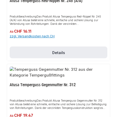
Atusa Temperguss Red-Nippel Nr. 245 (A/A)
ProduktbeschreibungDas Produkt Atusa Temperguss Red-Nippel Nr. 245
(A/A) von Atusa bietet eine schnelle, einfache und sichere Lösung zur
Verbindung von Rohrleitungen. Dank der verzinkten
Tempergusskonstruktion sorgt es für perfekten Halt und passt sich flexibel
Regulärer Preis:
CHF 16.11
an verschiedene Installationsbereiche an. Das robuste Design und die
Ab
einfache Montage machen dieses Produkt zu einer zuverlässigen Wahl für
zzgl. Versandkosten nach CH
jede Installation. Es ist besonders geeignet für den Einsatz in
anspruchsvollen Umgebungen.EigenschaftenHochwertiger Temperguss,
verzinktRobustes DesignEinfache MontageFlexibel
einsetzbarAnwendungsbereicheKaltwasserleitungenDruckluftleitungenFeuer
Details
löschleitungenBewässerungenGas- und
TreibstoffleitungenHeizungsinstallationSanitärinstallationGasanlagenIndust
rieanlagenProduktdatenMaterial: Temperguss, verzinktTyp: Red-NippelIn
unserem Sortiment finden Sie auch passende Zubehörteile sowie weitere
Produkte für den Anschluss.
Atusa Temperguss Gegenmutter Nr. 312
ProduktbeschreibungDas Produkt Atusa Temperguss Gegenmutter Nr. 312
von Atusa bietet eine schnelle, einfache und sichere Lösung zur Befestigung
von Rohrleitungen. Dank der verzinkten Tempergusskonstruktion sorgt es
für perfekten Halt und passt sich flexibel an verschiedene
Regulärer Preis:
CHF 19.47
Installationsbereiche an. Das robuste Design und die einfache Montage
Ab