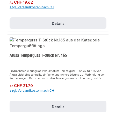
Regulärer Preis:
CHF 19.62
gewerbliche Anwendungen an. Das robuste Design und die einfache
Ab
Montage machen dieses Produkt zu einer zuverlässigen Wahl für jede
zzgl. Versandkosten nach CH
Installation.EigenschaftenMaterial: Temperguss, schwarzKonische
VerschraubungDVGW ZertifizierungDIN/EN 10242
NormKorrosionsbeständigAnwendungsbereicheIndustrieanlagenGewerbliche
GebäudeWasseraufbereitungÖl- und GasindustrieProduktdatenMarke:
Details
AtusaModell: Temperguss Verschraubung Nr. 344Zertifizierung:
DVGWNorm: DIN/EN 10242In unserem Sortiment finden Sie auch passende
Rohrverbindungen sowie weitere Produkte für den Anschluss.
Atusa Temperguss T-Stück Nr. 165
ProduktbeschreibungDas Produkt Atusa Temperguss T-Stück Nr. 165 von
Atusa bietet eine schnelle, einfache und sichere Lösung zur Verbindung von
Rohrleitungen. Dank der verzinkten Tempergusskonstruktion sorgt es für
perfekten Halt und passt sich flexibel an verschiedene industrielle und
Regulärer Preis:
CHF 21.70
gewerbliche Anwendungen an. Das robuste Design und die einfache
Ab
Montage machen dieses Produkt zu einer zuverlässigen Wahl für jede
zzgl. Versandkosten nach CH
Installation.EigenschaftenMaterial: Temperguss, schwarz45-Grad-
WinkelDVGW ZertifizierungDIN/EN 10242
NormKorrosionsbeständigAnwendungsbereicheIndustrieanlagenGewerbliche
GebäudeWasseraufbereitungÖl- und GasindustrieProduktdatenMarke:
Details
AtusaModell: Temperguss T-Stück Nr. 165Zertifizierung: DVGWNorm:
DIN/EN 10242In unserem Sortiment finden Sie auch passende
Rohrverbindungen sowie weitere Produkte für den Anschluss.