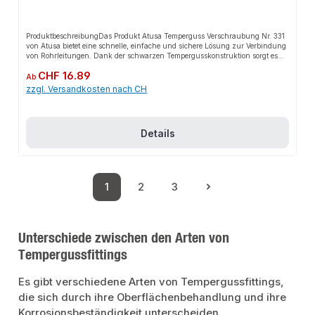
ProduktbeschreibungDas Produkt Atusa Temperguss Verschraubung Nr. 331
von Atusa bietet eine schnelle, einfache und sichere Lösung zur Verbindung
von Rohrleitungen. Dank der schwarzen Tempergusskonstruktion sorgt es
für perfekten Halt und passt sich flexibel an verschiedene
Regulärer Preis:
CHF 16.89
Installationsbereiche an. Das robuste Design und die einfache Montage
Ab
machen dieses Produkt zu einer zuverlässigen Wahl für jede Installation. Es
zzgl. Versandkosten nach CH
ist besonders geeignet für den Einsatz in anspruchsvollen
Umgebungen.EigenschaftenHochwertiger Temperguss, schwarzRobustes
DesignEinfache MontageFlexibel
einsetzbarAnwendungsbereicheKaltwasserleitungenDruckluftleitungenFeuer
Details
löschleitungenBewässerungenGas- und
TreibstoffleitungenHeizungsinstallationSanitärinstallationGasanlagenIndust
rieanlagenProduktdatenMaterial: Temperguss, schwarzTyp:
VerschraubungIn unserem Sortiment finden Sie auch passende Zubehörteile
sowie weitere Produkte für den Anschluss.
1
2
3
Seite
Seite
Seite
Unterschiede zwischen den Arten von
Tempergussfittings
Es gibt verschiedene Arten von Tempergussfittings,
die sich durch ihre Oberflächenbehandlung und ihre
Korrosionsbeständigkeit unterscheiden.