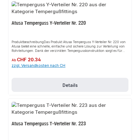
Atusa Temperguss Y-Verteiler Nr. 220
ProduktbeschreibungDas Produkt Atusa Temperguss Y-Verteiler Nr. 220 von
Atusa bietet eine schnelle, einfache und sichere Lösung zur Verteilung von
Rohrleitungen. Dank der verzinkten Tempergusskonstruktion sorgt es für
perfekten Halt und passt sich flexibel an verschiedene industrielle und
Regulärer Preis:
CHF 20.34
gewerbliche Anwendungen an. Das robuste Design und die einfache
Ab
Montage machen dieses Produkt zu einer zuverlässigen Wahl für jede
zzgl. Versandkosten nach CH
Installation.EigenschaftenMaterial: Temperguss, schwarzY-VerteilerDVGW
ZertifizierungDIN/EN 10242
NormKorrosionsbeständigAnwendungsbereicheIndustrieanlagenGewerbliche
GebäudeWasseraufbereitungÖl- und GasindustrieProduktdatenMarke:
Details
AtusaModell: Temperguss Y-Verteiler Nr. 220Zertifizierung: DVGWNorm:
DIN/EN 10242In unserem Sortiment finden Sie auch passende
Rohrverbindungen sowie weitere Produkte für den Anschluss.
Atusa Temperguss T-Verteiler Nr. 223