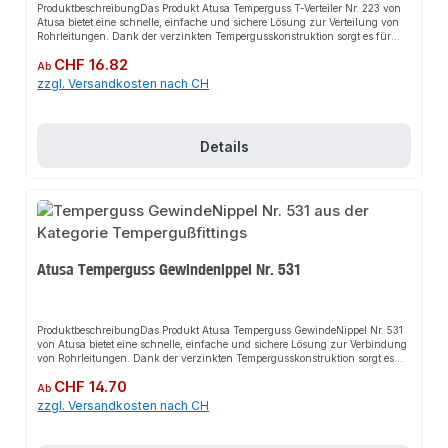
ProduktbeschreibungDas Produkt Atusa Temperguss T-Verteiler Nr. 223 von
Atusa bietet eine schnelle, einfache und sichere Lösung zur Verteilung von
Rohrleitungen. Dank der verzinkten Tempergusskonstruktion sorgt es für
perfekten Halt und passt sich flexibel an verschiedene industrielle und
Regulärer Preis:
CHF 16.82
gewerbliche Anwendungen an. Das robuste Design und die einfache
Ab
Montage machen dieses Produkt zu einer zuverlässigen Wahl für jede
zzgl. Versandkosten nach CH
Installation.EigenschaftenMaterial: Temperguss, schwarzT-VerteilerDVGW
ZertifizierungDIN/EN 10242
NormKorrosionsbeständigAnwendungsbereicheIndustrieanlagenGewerbliche
GebäudeWasseraufbereitungÖl- und GasindustrieProduktdatenMarke:
Details
AtusaModell: Temperguss T-Verteiler Nr. 223Zertifizierung: DVGWNorm:
DIN/EN 10242In unserem Sortiment finden Sie auch passende
Rohrverbindungen sowie weitere Produkte für den Anschluss.
Atusa Temperguss Gewindenippel Nr. 531
ProduktbeschreibungDas Produkt Atusa Temperguss GewindeNippel Nr. 531
von Atusa bietet eine schnelle, einfache und sichere Lösung zur Verbindung
von Rohrleitungen. Dank der verzinkten Tempergusskonstruktion sorgt es
für perfekten Halt und passt sich flexibel an verschiedene industrielle und
Regulärer Preis:
CHF 14.70
gewerbliche Anwendungen an. Das robuste Design und die einfache
Ab
Montage machen dieses Produkt zu einer zuverlässigen Wahl für jede
zzgl. Versandkosten nach CH
Installation.EigenschaftenMaterial: Temperguss,
verzinktGewindeNippelDVGW ZertifizierungDIN/EN 10242
NormKorrosionsbeständigAnwendungsbereicheIndustrieanlagenGewerbliche