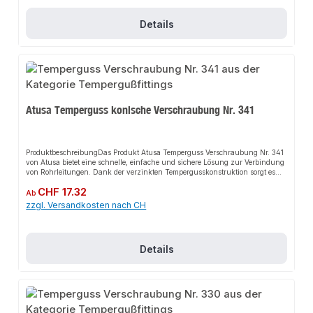
NormKorrosionsbeständigAnwendungsbereicheIndustrieanlagenGewerbliche
GebäudeWasseraufbereitungÖl- und GasindustrieProduktdatenMarke:
Details
AtusaModell: Temperguss Verschraubung Nr. 340Zertifizierung:
DVGWNorm: DIN/EN 10242In unserem Sortiment finden Sie auch passende
Rohrverbindungen sowie weitere Produkte für den Anschluss.
Atusa Temperguss konische Verschraubung Nr. 341
ProduktbeschreibungDas Produkt Atusa Temperguss Verschraubung Nr. 341
von Atusa bietet eine schnelle, einfache und sichere Lösung zur Verbindung
von Rohrleitungen. Dank der verzinkten Tempergusskonstruktion sorgt es
für perfekten Halt und passt sich flexibel an verschiedene industrielle und
Regulärer Preis:
CHF 17.32
gewerbliche Anwendungen an. Das robuste Design und die einfache
Ab
Montage machen dieses Produkt zu einer zuverlässigen Wahl für jede
zzgl. Versandkosten nach CH
Installation.EigenschaftenMaterial: Temperguss, verzinktKonische
VerschraubungDVGW ZertifizierungDIN/EN 10242
NormKorrosionsbeständigAnwendungsbereicheIndustrieanlagenGewerbliche
GebäudeWasseraufbereitungÖl- und GasindustrieProduktdatenMarke:
Details
AtusaModell: Temperguss Verschraubung Nr. 341Zertifizierung: DVGWNorm:
DIN/EN 10242In unserem Sortiment finden Sie auch passende
Rohrverbindungen sowie weitere Produkte für den Anschluss.