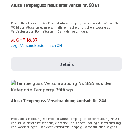
Atusa Temperguss reduzierter Winkel Nr. 90 I/I
ProduktbeschreibungDas Produkt Atusa Temperguss reduzierter Winkel Nr.
90 I/I von Atusa bietet eine schnelle, einfache und sichere Lösung zur
Verbindung von Rohrleitungen. Dank der verzinkten
Tempergusskonstruktion sorgt es für perfekten Halt und passt sich flexibel
Regulärer Preis:
CHF 16.37
an verschiedene industrielle und gewerbliche Anwendungen an. Das robuste
Ab
Design und die einfache Montage machen dieses Produkt zu einer
zzgl. Versandkosten nach CH
zuverlässigen Wahl für jede Installation.EigenschaftenMaterial: Temperguss,
verzinktReduzierter WinkelDIN/EN 10242
NormKorrosionsbeständigAnwendungsbereicheIndustrieanlagenGewerbliche
GebäudeWasseraufbereitungÖl- und GasindustrieProduktdatenMarke:
Details
AtusaModell: Temperguss reduzierter Winkel Nr. 90 I/INorm: DIN/EN
10242In unserem Sortiment finden Sie auch passende Rohrverbindungen
sowie weitere Produkte für den Anschluss.
Atusa Temperguss Verschraubung konisch Nr. 344
ProduktbeschreibungDas Produkt Atusa Temperguss Verschraubung Nr. 344
von Atusa bietet eine schnelle, einfache und sichere Lösung zur Verbindung
von Rohrleitungen. Dank der verzinkten Tempergusskonstruktion sorgt es
für perfekten Halt und passt sich flexibel an verschiedene industrielle und