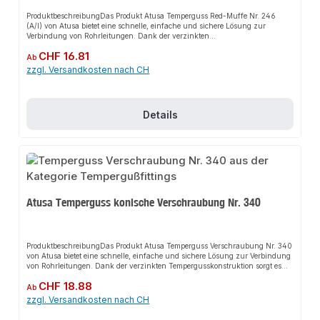
ProduktbeschreibungDas Produkt Atusa Temperguss Red-Muffe Nr. 246
(A/I) von Atusa bietet eine schnelle, einfache und sichere Lösung zur
Verbindung von Rohrleitungen. Dank der verzinkten
Tempergusskonstruktion sorgt es für perfekten Halt und passt sich flexibel
Regulärer Preis:
CHF 16.81
an verschiedene industrielle und gewerbliche Anwendungen an. Das robuste
Ab
Design und die einfache Montage machen dieses Produkt zu einer
zzgl. Versandkosten nach CH
zuverlässigen Wahl für jede Installation.EigenschaftenMaterial: Temperguss,
schwarzReduzierte MuffeDVGW ZertifizierungDIN/EN 10242
NormKorrosionsbeständigAnwendungsbereicheIndustrieanlagenGewerbliche
GebäudeWasseraufbereitungÖl- und GasindustrieProduktdatenMarke:
Details
AtusaModell: Temperguss Red-Muffe Nr. 246 (A/I)Zertifizierung:
DVGWNorm: DIN/EN 10242In unserem Sortiment finden Sie auch passende
Rohrverbindungen sowie weitere Produkte für den Anschluss.
Atusa Temperguss konische Verschraubung Nr. 340
ProduktbeschreibungDas Produkt Atusa Temperguss Verschraubung Nr. 340
von Atusa bietet eine schnelle, einfache und sichere Lösung zur Verbindung
von Rohrleitungen. Dank der verzinkten Tempergusskonstruktion sorgt es
für perfekten Halt und passt sich flexibel an verschiedene industrielle und
Regulärer Preis:
CHF 18.88
gewerbliche Anwendungen an. Das robuste Design und die einfache
Ab
Montage machen dieses Produkt zu einer zuverlässigen Wahl für jede
zzgl. Versandkosten nach CH
Installation.EigenschaftenMaterial: Temperguss, verzinktKonische
VerschraubungDVGW ZertifizierungDIN/EN 10242