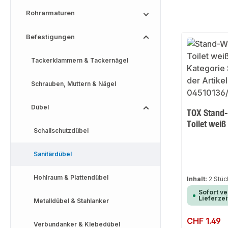
Rohrarmaturen
Befestigungen
Tackerklammern & Tackernägel
Schrauben, Muttern & Nägel
Dübel
TOX Stand
Toilet weiß
Schallschutzdübel
Sanitärdübel
Hohlraum & Plattendübel
Inhalt:
2 Stü
Sofort ve
Lieferzei
Metalldübel & Stahlanker
Regulärer Preis:
CHF 1.49
Verbundanker & Klebedübel