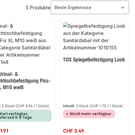
5 Produkte
TOX Spiegelbefestigung Look
Urinal- &
htischbefestigung Piss-
XL M10 weiß
:
2 Stück
(CHF 0.96 / 1 Stück)
Inhalt:
2 Stück
(CHF 1.75 / 1 Stück)
fort verfügbar,
Nicht mehr verfügbar
eferzeit 5-8 Tage
er Preis:
1.91
Regulärer Preis:
CHF 3.49