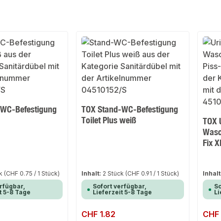
-WC-Befestigung
TOX Stand-WC-Befestigung
Toilet Plus weiß
TOX 
Wasc
Fix 
ck
(CHF 0.75 / 1 Stück)
Inhalt:
2 Stück
(CHF 0.91 / 1 Stück)
Inhalt
rfügbar,
Sofort verfügbar,
So
t 5-8 Tage
Lieferzeit 5-8 Tage
Li
Regulärer Preis:
CHF 1.82
Regulär
CHF 