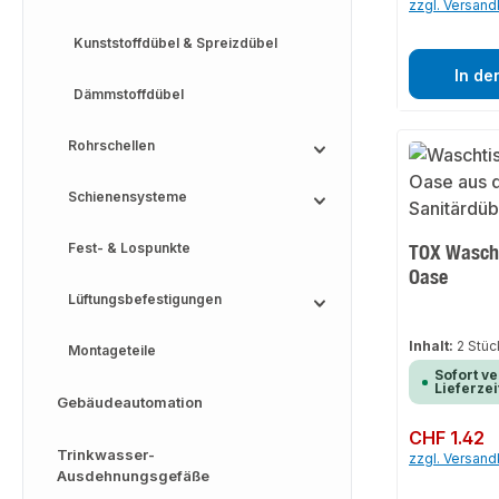
zzgl. Versan
Kunststoffdübel & Spreizdübel
In de
Dämmstoffdübel
Rohrschellen
Schienensysteme
Fest- & Lospunkte
TOX Wascht
Oase
Lüftungsbefestigungen
Inhalt:
2 Stü
Montageteile
Sofort ve
Lieferzei
Gebäudeautomation
Regulärer Preis:
CHF 1.42
Trinkwasser-
zzgl. Versan
Ausdehnungsgefäße