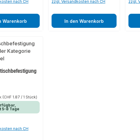
dkosten nach CH
zzgl. Versandkosten nach CH
zzgl.
n Warenkorb
In den Warenkorb
ischbefestigung
ck
(CHF 1.87 / 1 Stück)
rfügbar,
t 5-8 Tage
dkosten nach CH