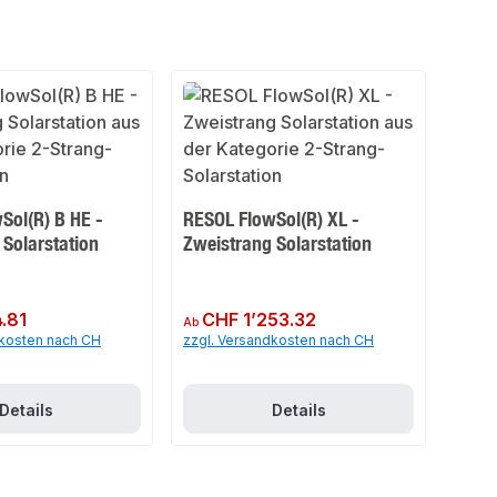
Sol(R) B HE -
RESOL FlowSol(R) XL -
 Solarstation
Zweistrang Solarstation
.81
Regulärer Preis:
CHF 1’253.32
Ab
dkosten nach CH
zzgl. Versandkosten nach CH
Details
Details