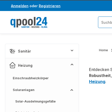
Anmelden
oder
Registrieren
um Hauptinhalt springen
Zur Suche springen
Home
Sanitär
Heizung
Entdecken S
Robustheit
Einschraubheizkörper
Heizung
.
Solaranlagen
Solar-Ausdehnungsgefäße