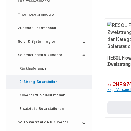
Edelstahlwellrohre
Thermosolarmodule
Zubehör Thermosolar
Solar & Systemregler
Solarstationen & Zubehör
RESOL Flow
Zweistrang
Rücklaufgruppe
2-Strang-Solarstation
Regulärer Preis:
CHF 874
Ab
zzgl. Versan
Zubehör zu Solarstationen
Ersatzteile Solarstationen
Solar-Werkzeuge & Zubehör