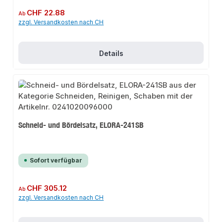
Regulärer Preis:
CHF 22.88
Ab
zzgl. Versandkosten nach CH
Details
Schneid- und Bördelsatz, ELORA-241SB
Sofort verfügbar
Regulärer Preis:
CHF 305.12
Ab
zzgl. Versandkosten nach CH