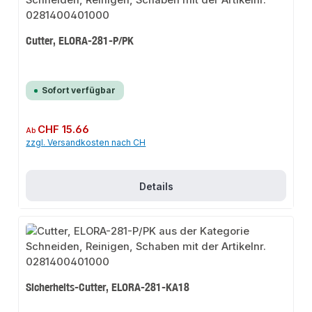
Cutter, ELORA-281-P/PK
Sofort verfügbar
Regulärer Preis:
CHF 15.66
Ab
zzgl. Versandkosten nach CH
Details
Sicherheits-Cutter, ELORA-281-KA18