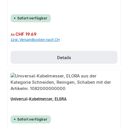
Sofort verfügbar
Regulärer Preis:
CHF 19.69
Ab
zzgl. Versandkosten nach CH
Details
Universal-Kabelmesser, ELORA
Sofort verfügbar