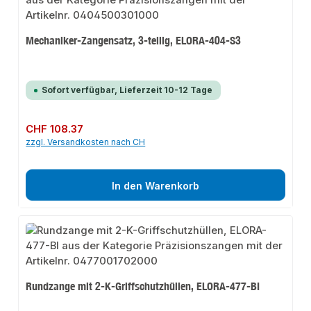
Mechaniker-Zangensatz, 3-teilig, ELORA-404-S3
Sofort verfügbar, Lieferzeit 10-12 Tage
Regulärer Preis:
CHF 108.37
zzgl. Versandkosten nach CH
In den Warenkorb
Rundzange mit 2-K-Griffschutzhüllen, ELORA-477-BI