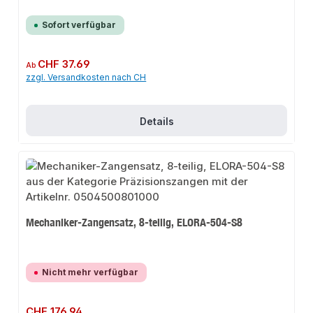
Sofort verfügbar
Regulärer Preis:
CHF 37.69
Ab
zzgl. Versandkosten nach CH
Details
Mechaniker-Zangensatz, 8-teilig, ELORA-504-S8
Nicht mehr verfügbar
Regulärer Preis:
CHF 176.94