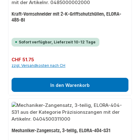
Kraft-Vornschneider mit 2-K-Griffschutzhüllen, ELORA-
485-BI
Sofort verfügbar, Lieferzeit 10-12 Tage
Regulärer Preis:
CHF 51.75
zzgl. Versandkosten nach CH
In den Warenkorb
Mechaniker-Zangensatz, 3-teilig, ELORA-404-S31