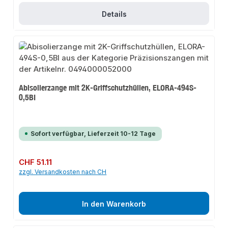
Details
Abisolierzange mit 2K-Griffschutzhüllen, ELORA-494S-
0,5BI
Sofort verfügbar, Lieferzeit 10-12 Tage
Regulärer Preis:
CHF 51.11
zzgl. Versandkosten nach CH
In den Warenkorb