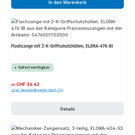
In den Warenkorb
Flachzange mit 2-K-Griffschutzhüllen, ELORA-476-BI
Sofort verfügbar
Regulärer Preis:
CHF 36.42
Ab
zzgl. Versandkosten nach CH
Details