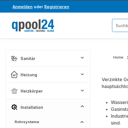
Anmelden
oder
Registrieren
um Hauptinhalt springen
Zur Suche springen
Home
Sanitär
Heizung
Verzinkte G
hauptsächli
Heizkörper
Wasseri
Installation
Gasinst
Industr
Rohrsysteme
sind.