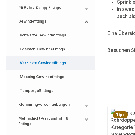
Sprinkl
PE Rohre &amp; Fittings
in zwec
auch als
Gewindefittings
Eine Übersic
schwarze Gewindefittings
Edelstahl Gewindefittings
Besuchen Si
Verzinkte Gewindefittings
Messing Gewindefittings
Tempergußfittings
Klemmringverschraubungen
Tipp
Mehrschicht-Verbundrohr &
Fittings