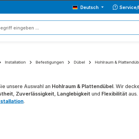
Deutsch
Service/
Installation
Befestigungen
Dübel
Hohlraum & Plattendüb
ie unsere Auswahl an
Hohlraum & Plattendübel
. Wir deck
theit
,
Zuverlässigkeit
,
Langlebigkeit
und
Flexibilität
aus.
nstallation
.