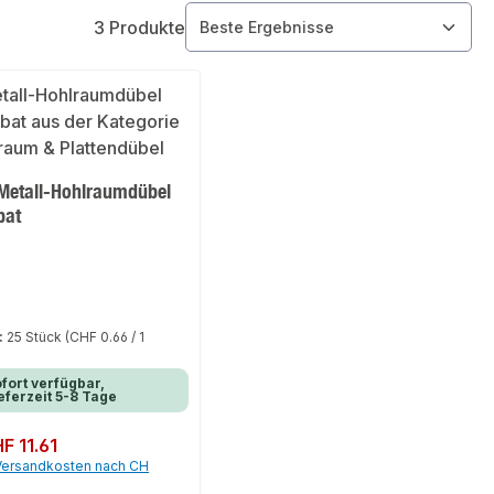
3 Produkte
Metall-Hohlraumdübel
bat
:
25 Stück
(CHF 0.66 / 1
)
fort verfügbar,
eferzeit 5-8 Tage
er Preis:
F 11.61
 Versandkosten nach CH