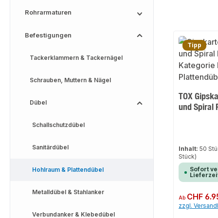
Rohrarmaturen
Befestigungen
Tipp
Tackerklammern & Tackernägel
Schrauben, Muttern & Nägel
TOX Gipska
Dübel
und Spiral 
Schallschutzdübel
Sanitärdübel
Inhalt:
50 St
Stück)
Sofort ve
Hohlraum & Plattendübel
Lieferzei
Metalldübel & Stahlanker
Regulärer Preis:
CHF 6.9
Ab
zzgl. Versan
Verbundanker & Klebedübel