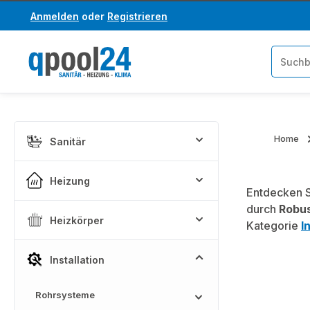
Anmelden
oder
Registrieren
um Hauptinhalt springen
Zur Suche springen
Home
Sanitär
Heizung
Entdecken S
durch
Robus
Heizkörper
Kategorie
I
Installation
Rohrsysteme