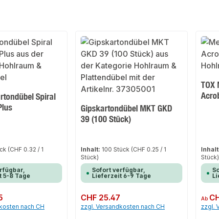
TOX 
Acro
rtondübel Spiral
Plus
Gipskartondübel MKT GKD
39 (100 Stück)
ück
(CHF 0.32 / 1
Inhalt:
100 Stück
(CHF 0.25 / 1
Inhalt
Stück)
Stück
rfügbar,
Sofort verfügbar,
So
t 5-8 Tage
Lieferzeit 6-9 Tage
Li
5
Regulärer Preis:
CHF 25.47
Regulär
CH
Ab
dkosten nach CH
zzgl. Versandkosten nach CH
zzgl.