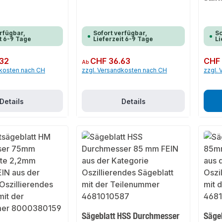
rfügbar,
Sofort verfügbar,
So
t 6-9 Tage
Lieferzeit 6-9 Tage
Li
32
Regulärer Preis:
CHF 36.63
Regulär
CHF 
Ab
dkosten nach CH
zzgl. Versandkosten nach CH
zzgl.
Details
Details
Sägeblatt HSS Durchmesser
Säge