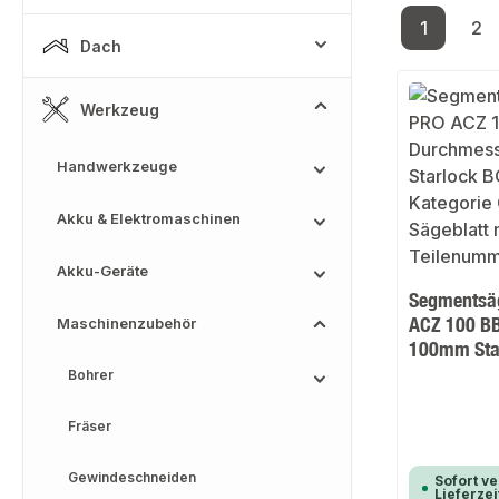
1
2
Seite
Se
Dach
Werkzeug
Handwerkzeuge
Akku & Elektromaschinen
Akku-Geräte
Segmentsäg
ACZ 100 B
Maschinenzubehör
100mm Sta
Bohrer
Fräser
Gewindeschneiden
Sofort ve
Lieferzei