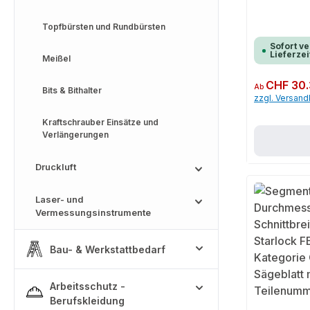
Topfbürsten und Rundbürsten
Sofort ve
Lieferzei
Meißel
Regulärer Preis:
CHF 30.
Ab
Bits & Bithalter
zzgl. Versan
Kraftschrauber Einsätze und
Verlängerungen
Druckluft
Laser- und
Vermessungsinstrumente
Bau- & Werkstattbedarf
Arbeitsschutz -
Berufskleidung