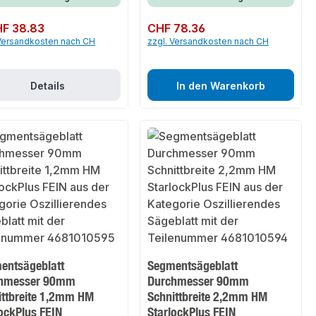
er Preis:
F 38.83
Regulärer Preis:
CHF 78.36
 Versandkosten nach CH
zzgl. Versandkosten nach CH
Details
In den Warenkorb
entsägeblatt
Segmentsägeblatt
hmesser 90mm
Durchmesser 90mm
ittbreite 1,2mm HM
Schnittbreite 2,2mm HM
ockPlus FEIN
StarlockPlus FEIN