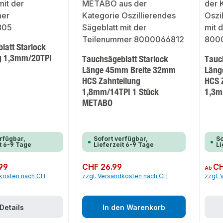
latt Starlock
g 1,3mm/20TPI
Tauchsägeblatt Starlock
Tauc
Länge 45mm Breite 32mm
Läng
HCS Zahnteilung
HCS 
1,8mm/14TPI 1 Stück
1,3m
METABO
rfügbar,
Sofort verfügbar,
So
t 6-9 Tage
Lieferzeit 6-9 Tage
Li
99
Regulärer Preis:
CHF 26.99
Regulär
CH
Ab
dkosten nach CH
zzgl. Versandkosten nach CH
zzgl.
Details
In den Warenkorb