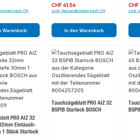
9
Regulärer Preis:
CHF 41.54
Regulär
CHF 
dkosten nach CH
zzgl. Versandkosten nach CH
zzgl.
n Warenkorb
In den Warenkorb
Tauchsägeblatt PRO AIZ 32
Tauc
BSPIB Starlock BOSCH
BSPI
latt PRO AIZ 32
 32mm Eintauch-
 1 Stück Starlock