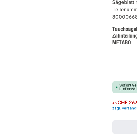
Tauchsägeb
Zahnteilun
METABO
Sofort ve
Lieferzei
Regulärer Preis:
CHF 26.
Ab
zzgl. Versan