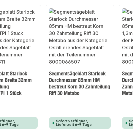
latt Starlock
Segmentsägeblatt Starlock
Segm
m Breite 32mm
Durchmesser 85mm HM
Durc
lung
bestreut Korn 30 Zahnteilung
Zahn
PI 1 Stück
Riff 30 Metabo
Meta
rfügbar,
Sofort verfügbar,
So
t 6-9 Tage
Lieferzeit 6-9 Tage
Li