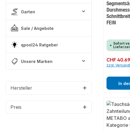
Segmentsä
Durchmes
Garten
Schnittbrei
FEIN
Sale / Angebote
Sofort ve
qpool24 Ratgeber
Lieferzei
Regulärer Preis:
CHF 40.6
Unsere Marken
zzgl. Versan
In de
Hersteller
Preis