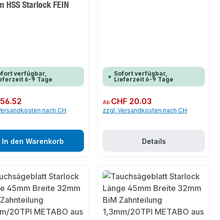
 HSS Starlock FEIN
fort verfügbar,
Sofort verfügbar,
eferzeit 6-9 Tage
Lieferzeit 6-9 Tage
er Preis:
56.52
Regulärer Preis:
CHF 20.03
Ab
 Versandkosten nach CH
zzgl. Versandkosten nach CH
In den Warenkorb
Details