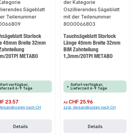
hsägeblatt Starlock
Tauchsägeblatt Starlock
e 45mm Breite 32mm
Länge 45mm Breite 32mm
Zahnteilung
BiM Zahnteilung
m/20TPI METABO
1,3mm/20TPI METABO
fort verfügbar,
Sofort verfügbar,
eferzeit 6-9 Tage
Lieferzeit 6-9 Tage
er Preis:
F 23.57
Regulärer Preis:
CHF 25.96
Ab
 Versandkosten nach CH
zzgl. Versandkosten nach CH
Details
Details