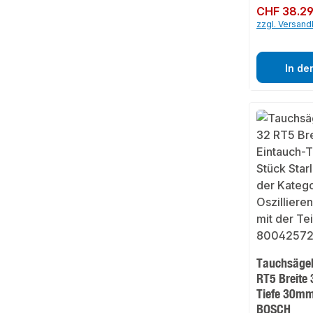
Regulärer Preis:
CHF 38.2
zzgl. Versan
In de
Tauchsägeb
RT5 Breite
Tiefe 30mm
BOSCH