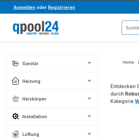
Anmelden
oder
Registrieren
um Hauptinhalt springen
Zur Suche springen
Home
Sanitär
Heizung
Entdecken S
durch
Robus
Heizkörper
Kategorie
W
Installation
Lüftung