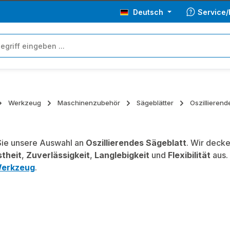
Deutsch
Service/
Werkzeug
Maschinenzubehör
Sägeblätter
Oszillierend
ie unsere Auswahl an
Oszillierendes Sägeblatt
. Wir decke
theit
,
Zuverlässigkeit
,
Langlebigkeit
und
Flexibilität
aus.
erkzeug
.