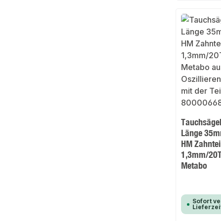
Tauchsägeb
Länge 35m
HM Zahntei
1,3mm/20T
Metabo
Sofort ve
Lieferzei