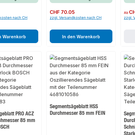
3
Regulärer Preis:
CHF 70.05
Regulär
CH
Ab
dkosten nach CH
zzgl. Versandkosten nach CH
zzgl.
n Warenkorb
In den Warenkorb
Segmentsägeblatt HSS
Durchmesser 85 mm FEIN
eblatt PRO ACZ
Segm
rchmesser 85 mm
Durc
OSCH
Schn
Starl