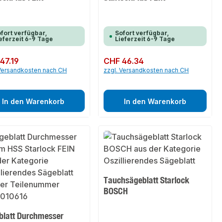
fort verfügbar,
Sofort verfügbar,
eferzeit 6-9 Tage
Lieferzeit 6-9 Tage
er Preis:
47.19
Regulärer Preis:
CHF 46.34
 Versandkosten nach CH
zzgl. Versandkosten nach CH
In den Warenkorb
In den Warenkorb
Tauchsägeblatt Starlock
BOSCH
blatt Durchmesser