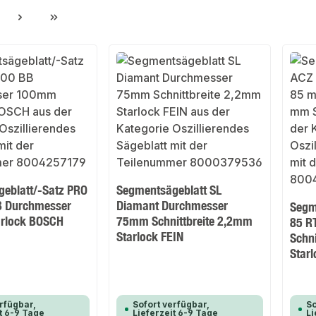
ite
eblatt/-Satz PRO
Segmentsägeblatt SL
B Durchmesser
Diamant Durchmesser
Segm
rlock BOSCH
75mm Schnittbreite 2,2mm
85 R
Starlock FEIN
Schni
Star
rfügbar,
Sofort verfügbar,
So
t 6-9 Tage
Lieferzeit 6-9 Tage
Li