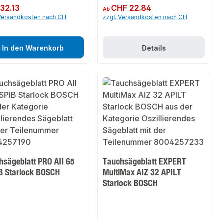
er Preis:
32.13
Regulärer Preis:
CHF 22.84
Ab
 Versandkosten nach CH
zzgl. Versandkosten nach CH
In den Warenkorb
Details
hsägeblatt PRO AII 65
Tauchsägeblatt EXPERT
B Starlock BOSCH
MultiMax AIZ 32 APILT
Starlock BOSCH