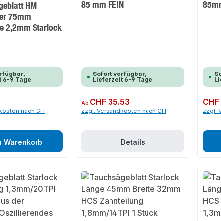
85 mm FEIN
85mm
geblatt HM
ser 75mm
te 2,2mm Starlock
rfügbar,
Sofort verfügbar,
So
t 6-9 Tage
Lieferzeit 6-9 Tage
Li
9
Regulärer Preis:
CHF 35.53
Regulär
CHF 
Ab
dkosten nach CH
zzgl. Versandkosten nach CH
zzgl.
n Warenkorb
Details