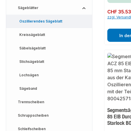
Sägeblätter
Regulärer Preis:
CHF 35.5
zzgl. Versan
Oszillierendes Sägeblatt
Kreissägeblatt
In de
Säbelsägeblatt
Stichsägeblatt
Lochsägen
Sägeband
Trennscheiben
Segmentsäg
Schruppscheiben
85 EIB Du
Starlock B
Schleifscheiben