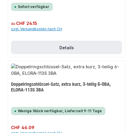
Sofort verfügbar
Regulärer Preis:
CHF 24.15
Ab
zzgl. Versandkosten nach CH
Details
Doppelringschlüssel-Satz, extra kurz, 3-teilig 6-0BA,
ELORA-113S 3BA
Wenige Stück verfügbar, Lieferzeit 9-11 Tage
Regulärer Preis:
CHF 46.09