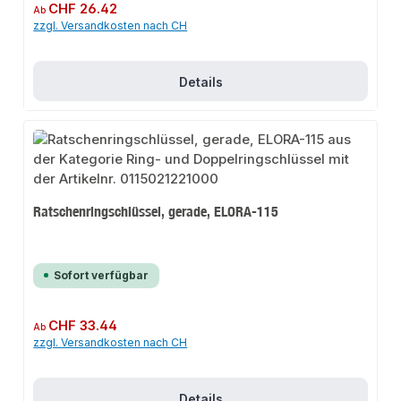
Regulärer Preis:
CHF 26.42
Ab
zzgl. Versandkosten nach CH
Details
Ratschenringschlüssel, gerade, ELORA-115
Sofort verfügbar
Regulärer Preis:
CHF 33.44
Ab
zzgl. Versandkosten nach CH
Details