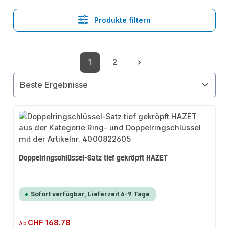
Produkte filtern
1
2
Seite
Seite
Doppelringschlüssel-Satz tief gekröpft HAZET
Sofort verfügbar, Lieferzeit 6-9 Tage
Regulärer Preis:
CHF 168.78
Ab