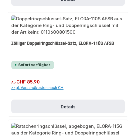
Zölliger Doppelringschlüssel-Satz, ELORA-110S AFSB
Sofort verfügbar
Regulärer Preis:
CHF 85.90
Ab
zzgl. Versandkosten nach CH
Details