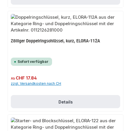
Zölliger Doppelringschlüssel, kurz, ELORA-112A
Sofort verfügbar
Regulärer Preis:
CHF 17.84
Ab
zzgl. Versandkosten nach CH
Details