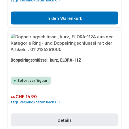
zzgl. Versandkosten nach CH
In den Warenkorb
Doppelringschlüssel, kurz, ELORA-112
Sofort verfügbar
Regulärer Preis:
CHF 16.90
Ab
zzgl. Versandkosten nach CH
Details