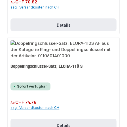
Regulärer Preis:
CHF 70.82
Ab
zzgl. Versandkosten nach CH
Details
Doppelringschlüssel-Satz, ELORA-110 S
Sofort verfügbar
Regulärer Preis:
CHF 74.78
Ab
zzgl. Versandkosten nach CH
Details