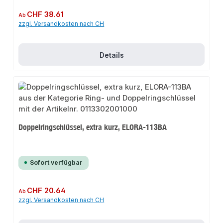
Regulärer Preis:
CHF 38.61
Ab
zzgl. Versandkosten nach CH
Details
Doppelringschlüssel, extra kurz, ELORA-113BA
Sofort verfügbar
Regulärer Preis:
CHF 20.64
Ab
zzgl. Versandkosten nach CH