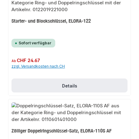
Starter- und Blockschlüssel, ELORA-122
Sofort verfügbar
Regulärer Preis:
CHF 24.67
Ab
zzgl. Versandkosten nach CH
Details
Zölliger Doppelringschlüssel-Satz, ELORA-110S AF