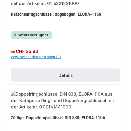
Ratschenringschlüssel, abgebogen, ELORA-115G
Sofort verfügbar
Regulärer Preis:
CHF 35.80
Ab
zzgl. Versandkosten nach CH
Details
Zölliger Doppelringschlüssel DIN 838, ELORA-110A