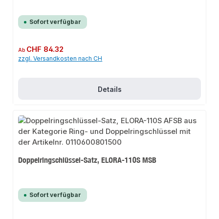
Sofort verfügbar
Regulärer Preis:
CHF 84.32
Ab
zzgl. Versandkosten nach CH
Details
Doppelringschlüssel-Satz, ELORA-110S MSB
Sofort verfügbar