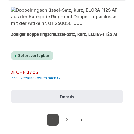
Zölliger Doppelringschlüssel-Satz, kurz, ELORA-112S AF
Sofort verfügbar
Regulärer Preis:
CHF 37.05
Ab
zzgl. Versandkosten nach CH
Details
1
2
Seite
Seite