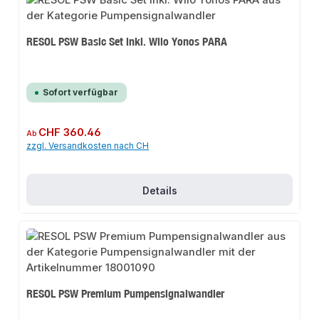
RESOL PSW Basic Set inkl. Wilo Yonos PARA
Sofort verfügbar
Regulärer Preis:
CHF 360.46
Ab
zzgl. Versandkosten nach CH
Details
RESOL PSW Premium Pumpensignalwandler