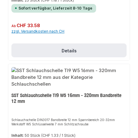
Inhalt:
25 Stück
(CHF 1.18 / 1 Stück)
Sofort verfügbar, Lieferzeit 8-10 Tage
Regulärer Preis:
CHF 33.58
Ab
zzgl. Versandkosten nach CH
Details
SST Schlauchschelle TI9 W5 16mm - 320mm Bandbreite
12 mm
Schlauchschelle DIN3017 Bandbreite 12 mm Spannbereich 20-32mm
Werkstoff W5 Schlüsselweite 7 mm Schlitzschraube
Inhalt:
50 Stück
(CHF 1.33 / 1 Stück)