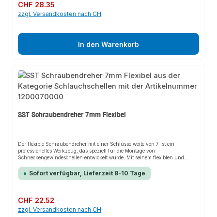
Regulärer Preis:
CHF 28.35
zzgl. Versandkosten nach CH
In den Warenkorb
SST Schraubendreher 7mm Flexibel
Der flexible Schraubendreher mit einer Schlüsselweite von 7 ist ein
professionelles Werkzeug, das speziell für die Montage von
Schneckengewindeschellen entwickelt wurde. Mit seinem flexiblen und
biegsamen Schaft bietet der Schraubendreher eine bequeme Lösung für eine
mühelose Montage, ermöglicht ein reibungsloses Arbeiten und vermeidet
Sofort verfügbar, Lieferzeit 8-10 Tage
dabei die Notwendigkeit, umliegende Anbauteile zu demontieren. Dieses
Werkzeug zeichnet sich durch seine Anpassungsfähigkeit und Effizienz
aus, was es zu einer unverzichtbaren Ausrüstung für professionelle
Montagearbeiten macht.
Regulärer Preis:
CHF 22.52
zzgl. Versandkosten nach CH