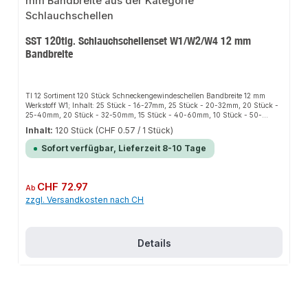
SST 120tlg. Schlauchschellenset W1/W2/W4 12 mm
Bandbreite
TI 12 Sortiment 120 Stück Schneckengewindeschellen Bandbreite 12 mm
Werkstoff W1; Inhalt: 25 Stück - 16-27mm, 25 Stück - 20-32mm, 20 Stück -
25-40mm, 20 Stück - 32-50mm, 15 Stück - 40-60mm, 10 Stück - 50-
70mm, 5 Stück - 70-90mm
Inhalt:
120 Stück
(CHF 0.57 / 1 Stück)
Sofort verfügbar, Lieferzeit 8-10 Tage
Regulärer Preis:
CHF 72.97
Ab
zzgl. Versandkosten nach CH
Details