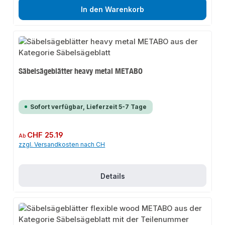
In den Warenkorb
Säbelsägeblätter heavy metal METABO
Sofort verfügbar, Lieferzeit 5-7 Tage
Regulärer Preis:
CHF 25.19
Ab
zzgl. Versandkosten nach CH
Details