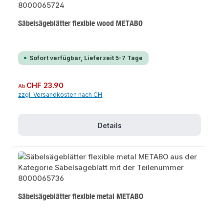
Säbelsägeblätter flexible wood METABO
Sofort verfügbar, Lieferzeit 5-7 Tage
Regulärer Preis:
CHF 23.90
Ab
zzgl. Versandkosten nach CH
Details
Säbelsägeblätter flexible metal METABO