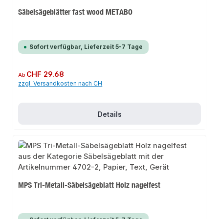
Säbelsägeblätter fast wood METABO
Sofort verfügbar, Lieferzeit 5-7 Tage
Regulärer Preis:
CHF 29.68
Ab
zzgl. Versandkosten nach CH
Details
MPS Tri-Metall-Säbelsägeblatt Holz nagelfest