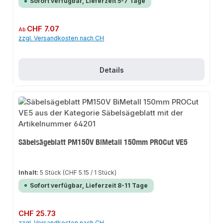
Sofort verfügbar, Lieferzeit 5-7 Tage
Regulärer Preis:
CHF 7.07
Ab
zzgl. Versandkosten nach CH
Details
Säbelsägeblatt PM150V BiMetall 150mm PROCut VE5
Inhalt:
5 Stück
(CHF 5.15 / 1 Stück)
Sofort verfügbar, Lieferzeit 8-11 Tage
Regulärer Preis:
CHF 25.73
zzgl. Versandkosten nach CH