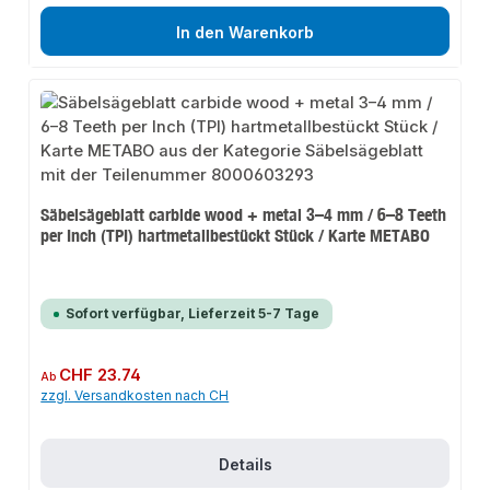
In den Warenkorb
Säbelsägeblatt carbide wood + metal 3–4 mm / 6–8 Teeth
per Inch (TPI) hartmetallbestückt Stück / Karte METABO
Sofort verfügbar, Lieferzeit 5-7 Tage
Regulärer Preis:
CHF 23.74
Ab
zzgl. Versandkosten nach CH
Details