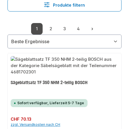
Produkte filtern
1
2
3
4
Seite
Seite
Seite
Seite
Sägeblattsatz TF 350 NHM 2-teilig BOSCH
Sofort verfügbar, Lieferzeit 5-7 Tage
Regulärer Preis:
CHF 70.13
zzgl. Versandkosten nach CH