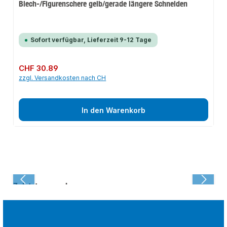
Blech-/Figurenschere gelb/gerade längere Schneiden
Sofort verfügbar, Lieferzeit 9-12 Tage
Regulärer Preis:
CHF 30.89
zzgl. Versandkosten nach CH
In den Warenkorb
Zuletzt angesehen: