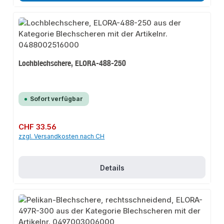
Lochblechschere, ELORA-488-250
Sofort verfügbar
Regulärer Preis:
CHF 33.56
zzgl. Versandkosten nach CH
Details