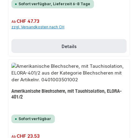
Sofort verfügbar, Lieferzeit 6-8 Tage
Regulärer Preis:
CHF 47.73
Ab
zzgl. Versandkosten nach CH
Details
Amerikanische Blechschere, mit Tauchisolation, ELORA-
401/2
Sofort verfügbar
Regulärer Preis:
CHF 23.53
Ab