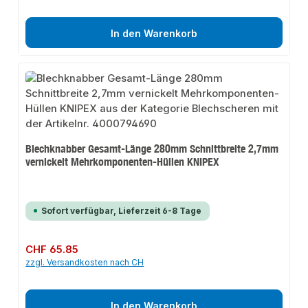
In den Warenkorb
Blechknabber Gesamt-Länge 280mm Schnittbreite 2,7mm
vernickelt Mehrkomponenten-Hüllen KNIPEX
Sofort verfügbar, Lieferzeit 6-8 Tage
Regulärer Preis:
CHF 65.85
zzgl. Versandkosten nach CH
In den Warenkorb