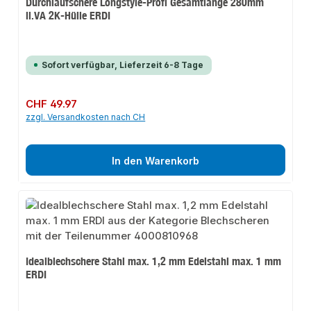
Durchlaufschere Longstyle-Profi Gesamtlänge 280mm
li.VA 2K-Hülle ERDI
Sofort verfügbar, Lieferzeit 6-8 Tage
Regulärer Preis:
CHF 49.97
zzgl. Versandkosten nach CH
In den Warenkorb
Idealblechschere Stahl max. 1,2 mm Edelstahl max. 1 mm
ERDI