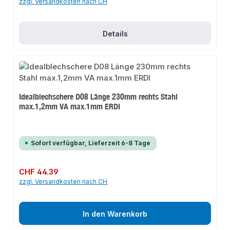
zzgl. Versandkosten nach CH
Details
Idealblechschere D08 Länge 230mm rechts Stahl
max.1,2mm VA max.1mm ERDI
Sofort verfügbar, Lieferzeit 6-8 Tage
Regulärer Preis:
CHF 44.39
zzgl. Versandkosten nach CH
In den Warenkorb