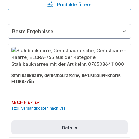
Produkte filtern
Stahlbauknarre, Gerüstbauratsche, Gerüstbauer-Knarre,
ELORA-765
Regulärer Preis:
CHF 64.64
Ab
zzgl. Versandkosten nach CH
Details