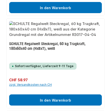
In den Warenkorb
SCHULTE Regalwelt Steckregal, 60 kg Tragkraft,
180x60x40 cm (HxBxT), weiß
Sofort verfügbar, Lieferzeit 9-11 Tage
Regulärer Preis:
CHF 58.97
zzgl. Versandkosten nach CH
In den Warenkorb