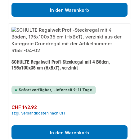
In den Warenkorb
SCHULTE Regalwelt Profi-Steckregal mit 4 Böden,
195x100x35 cm (HxBxT), verzinkt
Sofort verfügbar, Lieferzeit 9-11 Tage
Regulärer Preis:
CHF 142.92
zzgl. Versandkosten nach CH
In den Warenkorb