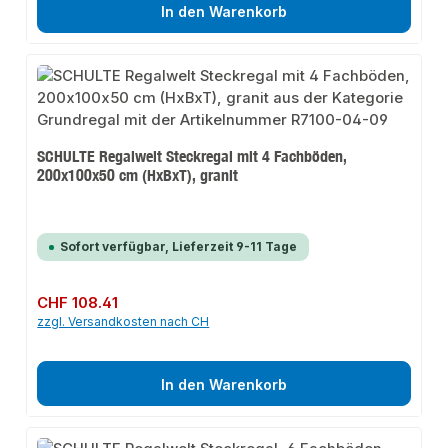
In den Warenkorb
SCHULTE Regalwelt Steckregal mit 4 Fachböden,
200x100x50 cm (HxBxT), granit
Sofort verfügbar, Lieferzeit 9-11 Tage
Regulärer Preis:
CHF 108.41
zzgl. Versandkosten nach CH
In den Warenkorb