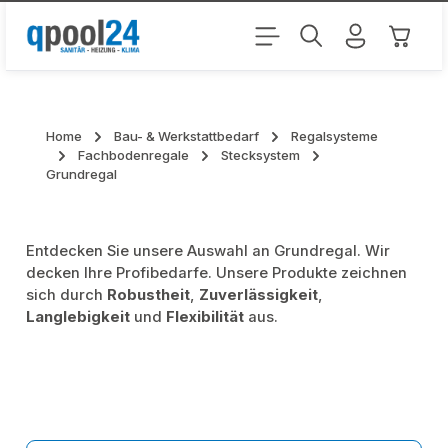
Zum Hauptinhalt springen
Warenk
Home
Bau- & Werkstattbedarf
Regalsysteme
Fachbodenregale
Stecksystem
Grundregal
Entdecken Sie unsere Auswahl an Grundregal. Wir
decken Ihre Profibedarfe. Unsere Produkte zeichnen
sich durch
Robustheit
,
Zuverlässigkeit
,
Langlebigkeit
und
Flexibilität
aus.