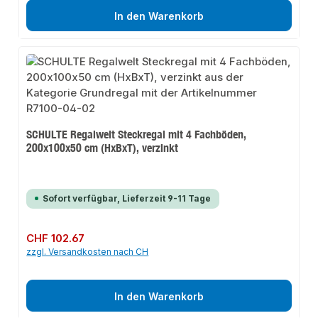
In den Warenkorb
SCHULTE Regalwelt Steckregal mit 4 Fachböden,
200x100x50 cm (HxBxT), verzinkt
Sofort verfügbar, Lieferzeit 9-11 Tage
Regulärer Preis:
CHF 102.67
zzgl. Versandkosten nach CH
In den Warenkorb