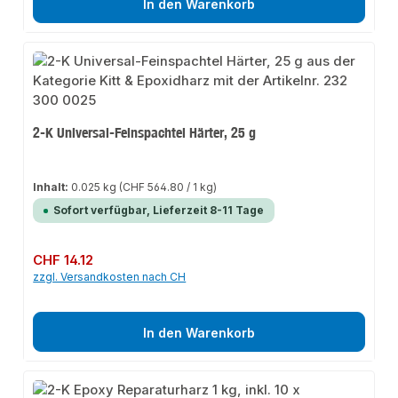
In den Warenkorb
2-K Universal-Feinspachtel Härter, 25 g
Inhalt:
0.025 kg
(CHF 564.80 / 1 kg)
Sofort verfügbar, Lieferzeit 8-11 Tage
Regulärer Preis:
CHF 14.12
zzgl. Versandkosten nach CH
In den Warenkorb