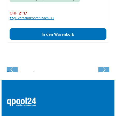
Regulärer Preis:
CHF 21.17
zzgl. Versandkosten nach CH
In den Warenkorb
Zuletzt angesehen: