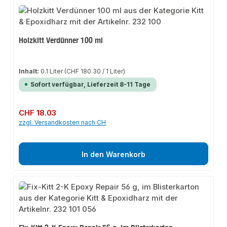
Holzkitt Verdünner 100 ml
Inhalt:
0.1 Liter
(CHF 180.30 / 1 Liter)
Sofort verfügbar, Lieferzeit 8-11 Tage
Regulärer Preis:
CHF 18.03
zzgl. Versandkosten nach CH
In den Warenkorb