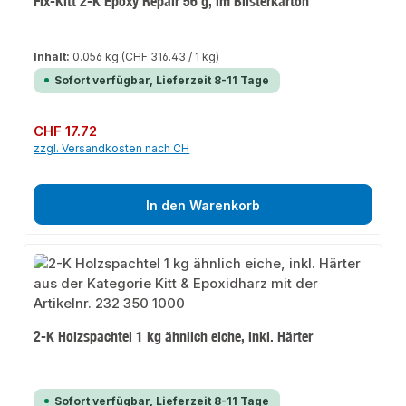
Fix-Kitt 2-K Epoxy Repair 56 g, im Blisterkarton
Inhalt:
0.056 kg
(CHF 316.43 / 1 kg)
Sofort verfügbar, Lieferzeit 8-11 Tage
Regulärer Preis:
CHF 17.72
zzgl. Versandkosten nach CH
In den Warenkorb
2-K Holzspachtel 1 kg ähnlich eiche, inkl. Härter
Sofort verfügbar, Lieferzeit 8-11 Tage