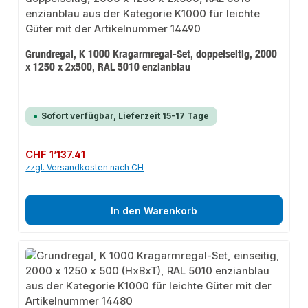
Grundregal, K 1000 Kragarmregal-Set, doppelseitig, 2000
x 1250 x 2x500, RAL 5010 enzianblau
Sofort verfügbar, Lieferzeit 15-17 Tage
Regulärer Preis:
CHF 1’137.41
zzgl. Versandkosten nach CH
In den Warenkorb