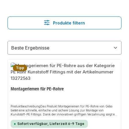
Produkte filtern
Tipp
Montageriemen für PE-Rohre
ProduktbeschreibungDas Produkt Montageriemen für PE-Rohre von Gebo
bietet eine schnelle, einfache und sichere Lösung zur Montage von
Kunststoff-PE Fittings. Dank der innovativen griffigen Verzahnung sorgt es
für perfekten Halt und passt sich flexibel an verschiedene
Montagesituationen an. Das robuste Design und die einfache Handhabung
Sofort verfügbar, Lieferzeit 6-9 Tage
machen dieses Produkt zu einer zuverlässigen Wahl für jede