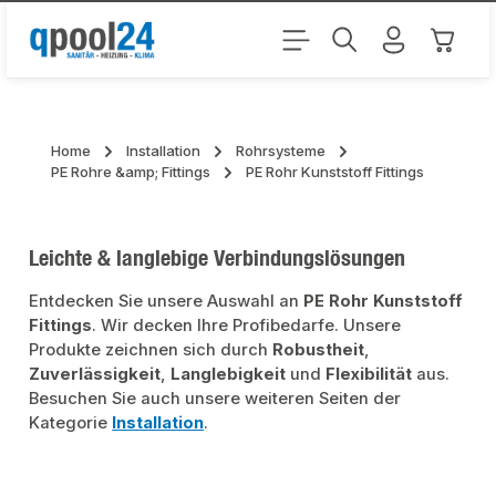
Zum Hauptinhalt springen
Warenk
Home
Installation
Rohrsysteme
PE Rohre &amp; Fittings
PE Rohr Kunststoff Fittings
Leichte & langlebige Verbindungslösungen
Entdecken Sie unsere Auswahl an
PE Rohr Kunststoff
Fittings
. Wir decken Ihre Profibedarfe. Unsere
Produkte zeichnen sich durch
Robustheit
,
Zuverlässigkeit
,
Langlebigkeit
und
Flexibilität
aus.
Besuchen Sie auch unsere weiteren Seiten der
Kategorie
Installation
.