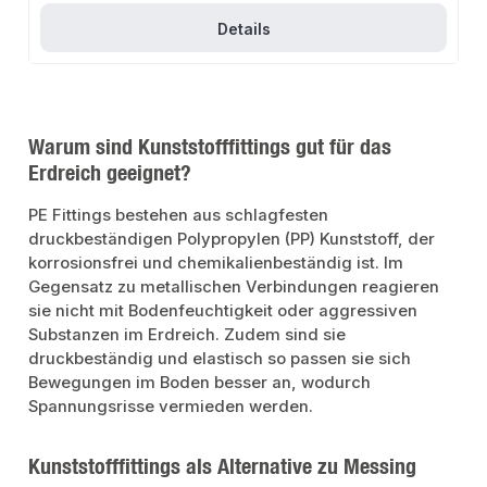
Erdverlegung.AnwendungsbereicheWasserversorgung in Orts- und
FernwassernetzenBrunnen- und EigenwasserversorgungBewässerung und
Details
Versorgung in Landwirtschaft, Gartenbau, Weinanbau und
StällenBeregnungsanlagen an Privat- und Kommunalprojekten, wie Gärten,
Sportanlagen, Golf- und ReitplätzeVersorgungsleitungen, Maschinen oder
Kühlungen in der IndustrieProduktdatenMarke: GeboMaterial: UV-
beständiger KunststoffNormen: DIN 8074, DIN EN 12201Innengewinde:
Edelstahl AISI 430 verstärktIn unserem Sortiment finden Sie auch passende
Fittings sowie weitere Produkte für den Anschluss.
Warum sind Kunststofffittings gut für das
Erdreich geeignet?
PE Fittings bestehen aus schlagfesten
druckbeständigen Polypropylen (PP) Kunststoff, der
korrosionsfrei und chemikalienbeständig ist. Im
Gegensatz zu metallischen Verbindungen reagieren
sie nicht mit Bodenfeuchtigkeit oder aggressiven
Substanzen im Erdreich. Zudem sind sie
druckbeständig und elastisch so passen sie sich
Bewegungen im Boden besser an, wodurch
Spannungsrisse vermieden werden.
Kunststofffittings als Alternative zu Messing