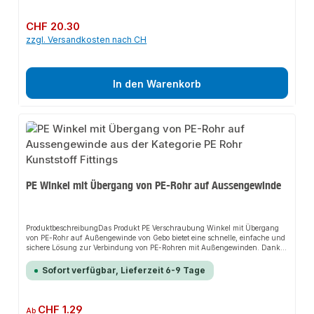
Installation.EigenschaftenKann für alle Kunststoff PE-Fittings verwendet
werden.Erleichtert das Verschrauben der Klemmverbinder.Um die Dichtheit
sicherzustellen, sollte immer mit diesem Riemen festgezogen werden.Leicht
Regulärer Preis:
CHF 20.30
und handlich, auch an unzugänglichen Stellen einsetzbar.Vermeidet
zzgl. Versandkosten nach CH
Überdrehen der
Verschraubungen.AnwendungsbereicheHausanschlussleitungenGartenbew
ässerungenPE-Rohrinstallationen in der LandwirtschaftIndustrielle PE-
RohrsystemeProduktdatenMarke: GeboMaterial: Robuster
KunststoffVerzahnung: Griffig und schonend für VerschraubungsteileIn
In den Warenkorb
unserem Sortiment finden Sie auch passende Fittings sowie weitere Produkte
für den Anschluss.passend für PE-Rohre Ø 25-63 mm ergonomisches,
gummiertes Griffstück aus robustem Kunststoff Gewebeverstärkter
Elastomerriemen Lieferumfang: 1 Stück
PE Winkel mit Übergang von PE-Rohr auf Aussengewinde
ProduktbeschreibungDas Produkt PE Verschraubung Winkel mit Übergang
von PE-Rohr auf Außengewinde von Gebo bietet eine schnelle, einfache und
sichere Lösung zur Verbindung von PE-Rohren mit Außengewinden. Dank
der UV-beständigen Klemmverbinder und O-Ring-Dichtung sorgt es für
perfekten Halt und passt sich flexibel an verschiedene
Sofort verfügbar, Lieferzeit 6-9 Tage
Installationsumgebungen an. Das robuste Design und die einfache Montage
machen dieses Produkt zu einer zuverlässigen Wahl für jede
Installation.EigenschaftenZugelassen für Trinkwasser nach DVGW/W270,
UBA/KTW, BGA KTW und UBA ElastomerLeichte und einfache Montage an
Regulärer Preis:
CHF 1.29
Ab