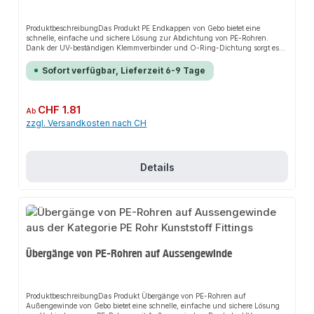
ProduktbeschreibungDas Produkt PE Endkappen von Gebo bietet eine
schnelle, einfache und sichere Lösung zur Abdichtung von PE-Rohren.
Dank der UV-beständigen Klemmverbinder und O-Ring-Dichtung sorgt es
für perfekten Halt und passt sich flexibel an verschiedene
Installationsumgebungen an. Das robuste Design und die einfache Montage
Sofort verfügbar, Lieferzeit 6-9 Tage
machen dieses Produkt zu einer zuverlässigen Wahl für jede
Installation.EigenschaftenZugelassen für Trinkwasser nach DVGW/W270,
UBA/KTW, BGA KTW und UBA ElastomerLeichte und einfache Montage an
PE-Rohren der DIN 8074 und DIN EN 12201Ober- und unterirdisch
Regulärer Preis:
CHF 1.81
Ab
verlegbar durch gute UV- und KorrosionsbeständigkeitInnengewinde der
zzgl. Versandkosten nach CH
Größen 1 1/4“ bis 2“ mit Edelstahl AISI 430 verstärktZahnung der
Überwurfmuttern greift in den empfohlenen
MontageriemenAnwendungsbereicheWasserversorgung in Orts- und
FernwassernetzenBrunnen- und EigenwasserversorgungBewässerung und
Versorgung in Landwirtschaft, Gartenbau, Weinanbau und
Details
StällenBeregnungsanlagen an Privat- und
KommunalprojektenVersorgungsleitungen, Maschinen oder Kühlungen in
der IndustrieProduktdatenMaterial: UV-beständiger KunststoffKompatibilität:
PE-Rohre nach DIN 8074 und DIN EN 12201Verstärkung: Edelstahl AISI
430In unserem Sortiment finden Sie auch passende Zubehörteile sowie
weitere Produkte für den Anschluss.
Übergänge von PE-Rohren auf Aussengewinde
ProduktbeschreibungDas Produkt Übergänge von PE-Rohren auf
Außengewinde von Gebo bietet eine schnelle, einfache und sichere Lösung