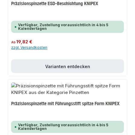
Präzisionspinzette ESD-Beschichtung KNIPEX
Verfügbar, Zustellung voraussichtlich in 4 bis 5
Kalendertagen
Regulärer Preis:
19,82 €
Ab
zzgl. Versandkosten
Varianten entdecken
Präzisionspinzette mit Führungsstift spitze Form KNIPEX
Verfügbar, Zustellung voraussichtlich in 4 bis 5
Kalendertagen