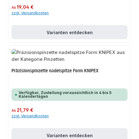
Regulärer Preis:
19,04 €
Ab
zzgl. Versandkosten
Varianten entdecken
Präzisionspinzette nadelspitze Form KNIPEX
Verfügbar, Zustellung voraussichtlich in 4 bis 5
Kalendertagen
Regulärer Preis:
21,79 €
Ab
zzgl. Versandkosten
Varianten entdecken