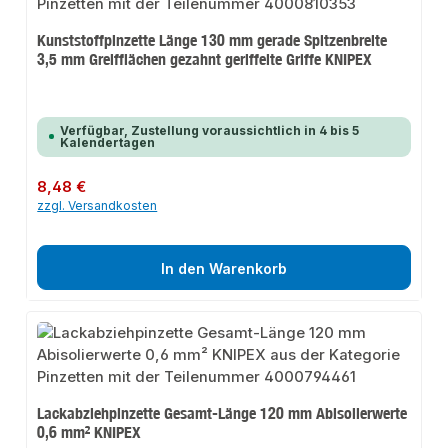
Kunststoffpinzette Länge 130 mm gerade Spitzenbreite
3,5 mm Greifflächen gezahnt geriffelte Griffe KNIPEX
Verfügbar, Zustellung voraussichtlich in 4 bis 5
Kalendertagen
Regulärer Preis:
8,48 €
zzgl. Versandkosten
In den Warenkorb
Lackabziehpinzette Gesamt-Länge 120 mm Abisolierwerte
0,6 mm² KNIPEX