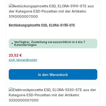
Bestückungspinzette ESD, ELORA-5190-STE
Verfügbar, Zustellung voraussichtlich in 6 bis 7
Kalendertagen
Regulärer Preis:
23,52 €
zzgl. Versandkosten
In den Warenkorb