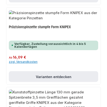
Präzisionspinzette stumpfe Form KNIPEX
Verfügbar, Zustellung voraussichtlich in 4 bis 5
Kalendertagen
Regulärer Preis:
16,09 €
Ab
zzgl. Versandkosten
Varianten entdecken