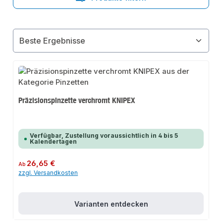
Präzisionspinzette verchromt KNIPEX
Verfügbar, Zustellung voraussichtlich in 4 bis 5
Kalendertagen
Regulärer Preis:
26,65 €
Ab
zzgl. Versandkosten
Varianten entdecken