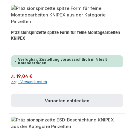
Präzisionspinzette spitze Form für feine Montagearbeiten
KNIPEX
Verfügbar, Zustellung voraussichtlich in 4 bis 5
Kalendertagen
Regulärer Preis:
19,04 €
Ab
zzgl. Versandkosten
Varianten entdecken