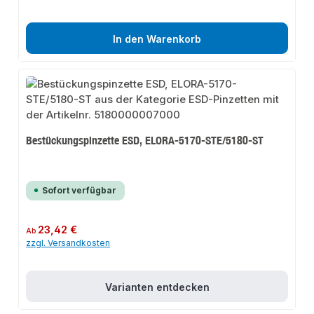
In den Warenkorb
Bestückungspinzette ESD, ELORA-5170-STE/5180-ST
Sofort verfügbar
Regulärer Preis:
23,42 €
Ab
zzgl. Versandkosten
Varianten entdecken