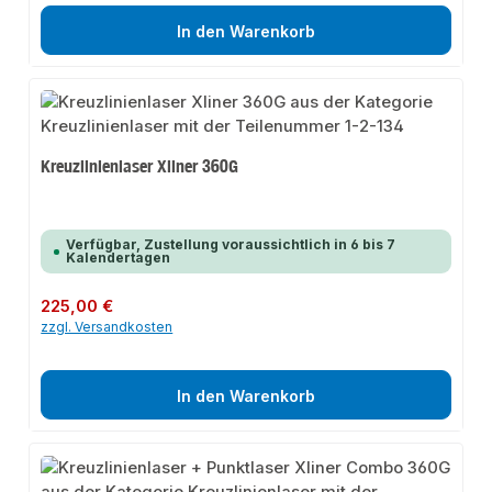
In den Warenkorb
Kreuzlinienlaser Xliner 360G
Verfügbar, Zustellung voraussichtlich in 6 bis 7
Kalendertagen
Regulärer Preis:
225,00 €
zzgl. Versandkosten
In den Warenkorb