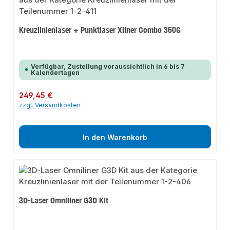
Kreuzlinienlaser + Punktlaser Xliner Combo 360G
Verfügbar, Zustellung voraussichtlich in 6 bis 7
Kalendertagen
Regulärer Preis:
249,45 €
zzgl. Versandkosten
In den Warenkorb
3D-Laser Omniliner G3D Kit