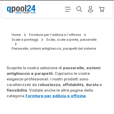
Passa al contenuto principale
Il carr
Home
Forniture per l'edilizia e l'officina
Scale e ponteggi
Scale, scale a ponte, passerelle
Passerelle, sistemi antighiaccio, parapetti del sistema
Scoprite la nostra selezione di
passerelle, sistemi
antighiaccio e parapetti
. Copriamo le vostre
esigenze professionali. I nostri prodotti sono
caratterizzati da
robustezza
,
affidabilità
,
durata
e
flessibilità
. Visitate anche le altre pagine della
categoria
Forniture per edilizia e officine
.