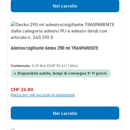
Nel carrello
Adesivo/sigillante Gecko 290 ml TRASPARENTE
Contenuto:
0.29 litro
(CHF 92.41 / 1 litro)
Disponibile subito, tempi di consegna 9-11 giorni
Prezzo normale:
CHF 26.80
Prezzi incl. IVA più costi di spedizione
Nel carrello