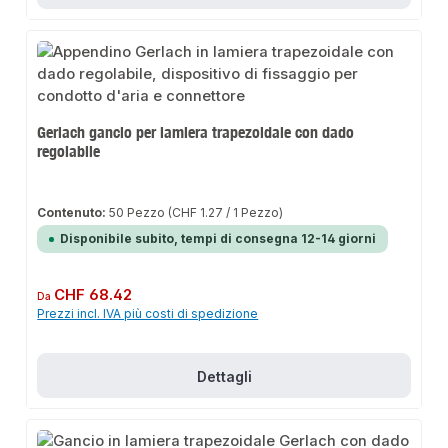
Gerlach gancio per lamiera trapezoidale con dado
regolabile
Contenuto:
50 Pezzo
(CHF 1.27 / 1 Pezzo)
Disponibile subito, tempi di consegna 12-14 giorni
Prezzo normale:
CHF 68.42
Da
Prezzi incl. IVA più costi di spedizione
Dettagli