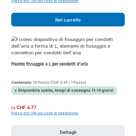
Prezzi incl. IVA più costi di spedizione
Nel carrello
Fixotec fissaggio a L per condotti d'aria
Contenuto:
10 Pezzo
(CHF 0.49 / 1 Pezzo)
Disponibile subito, tempi di consegna 11-13 giorni
Prezzo normale:
CHF 4.77
Da
Prezzi incl. IVA più costi di spedizione
Dettagli