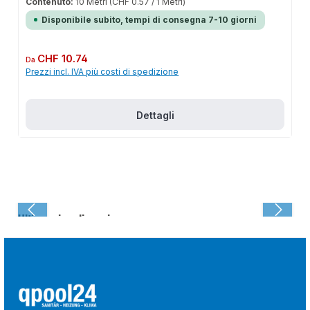
Contenuto:
10 Metri
(CHF 0.57 / 1 Metri)
Disponibile subito, tempi di consegna 7-10 giorni
Prezzo normale:
CHF 10.74
Da
Prezzi incl. IVA più costi di spedizione
Dettagli
Ultima visualizzazione: