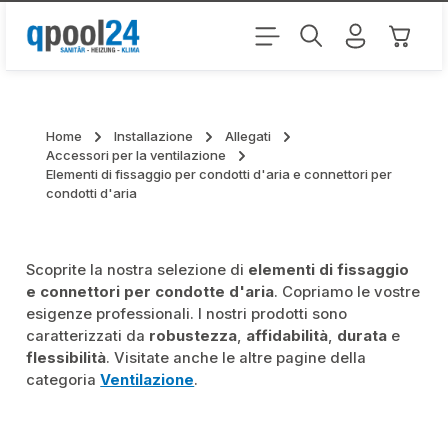
Passa al contenuto principale
Il carr
Home
Installazione
Allegati
Accessori per la ventilazione
Elementi di fissaggio per condotti d'aria e connettori per
condotti d'aria
Scoprite la nostra selezione di
elementi di fissaggio
e connettori per condotte d'aria
. Copriamo le vostre
esigenze professionali. I nostri prodotti sono
caratterizzati da
robustezza
,
affidabilità
,
durata
e
flessibilità
. Visitate anche le altre pagine della
categoria
Ventilazione
.