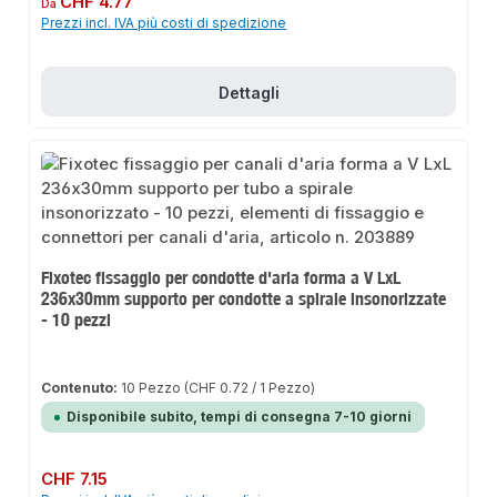
CHF 4.77
Da
Prezzi incl. IVA più costi di spedizione
Dettagli
Fixotec fissaggio per condotte d'aria forma a V LxL
236x30mm supporto per condotte a spirale insonorizzate
- 10 pezzi
Contenuto:
10 Pezzo
(CHF 0.72 / 1 Pezzo)
Disponibile subito, tempi di consegna 7-10 giorni
Prezzo normale:
CHF 7.15