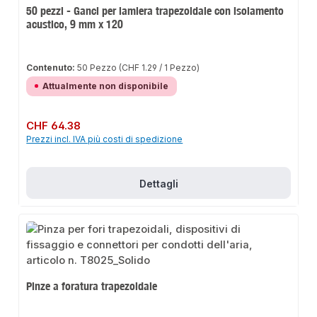
50 pezzi - Ganci per lamiera trapezoidale con isolamento
acustico, 9 mm x 120
Contenuto:
50 Pezzo
(CHF 1.29 / 1 Pezzo)
Attualmente non disponibile
Prezzo normale:
CHF 64.38
Prezzi incl. IVA più costi di spedizione
Dettagli
Pinze a foratura trapezoidale