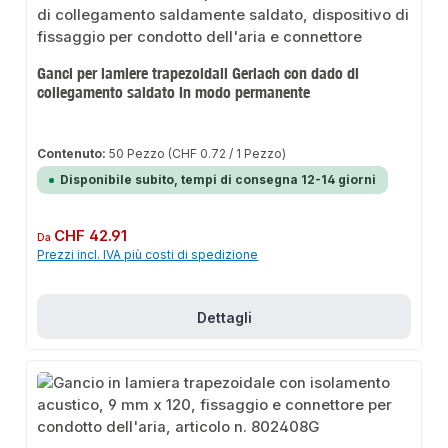
Ganci per lamiere trapezoidali Gerlach con dado di
collegamento saldato in modo permanente
Contenuto:
50 Pezzo
(CHF 0.72 / 1 Pezzo)
Disponibile subito, tempi di consegna 12-14 giorni
Prezzo normale:
CHF 42.91
Da
Prezzi incl. IVA più costi di spedizione
Dettagli