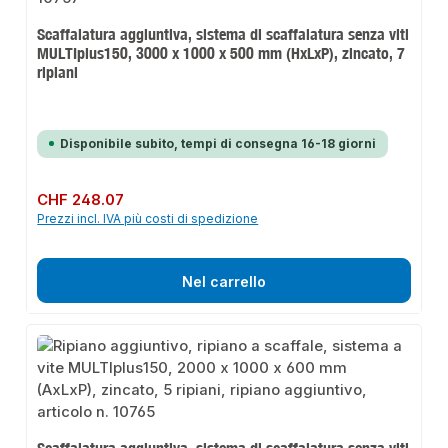
Scaffalatura aggiuntiva, sistema di scaffalatura senza viti
MULTIplus150, 3000 x 1000 x 500 mm (HxLxP), zincato, 7
ripiani
Disponibile subito, tempi di consegna 16-18 giorni
Prezzo normale:
CHF 248.07
Prezzi incl. IVA più costi di spedizione
Nel carrello
Scaffalatura aggiuntiva, sistema di scaffalatura senza viti