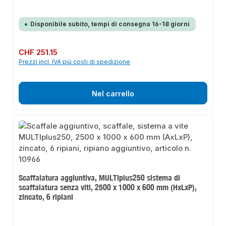
Disponibile subito, tempi di consegna 16-18 giorni
Prezzo normale:
CHF 251.15
Prezzi incl. IVA più costi di spedizione
Nel carrello
Scaffalatura aggiuntiva, MULTIplus250 sistema di
scaffalatura senza viti, 2500 x 1000 x 600 mm (HxLxP),
zincato, 6 ripiani