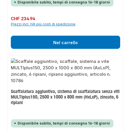
Disponibile subito, tempi di consegna 16-18 giorni
Prezzo normale:
CHF 234.94
Prezzi incl. IVA più costi di spedizione
Nel carrello
Scaffalatura aggiuntiva, sistema di scaffalatura senza viti
MULTIplus150, 2500 x 1000 x 800 mm (HxLxP), zincato, 6
ripiani
Disponibile subito, tempi di consegna 16-18 giorni