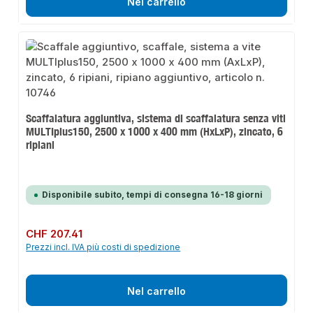
Nel carrello
Scaffalatura aggiuntiva, sistema di scaffalatura senza viti
MULTIplus150, 2500 x 1000 x 400 mm (HxLxP), zincato, 6
ripiani
Disponibile subito, tempi di consegna 16-18 giorni
Prezzo normale:
CHF 207.41
Prezzi incl. IVA più costi di spedizione
Nel carrello