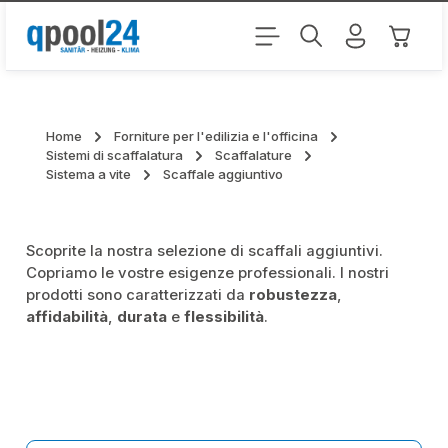
Passa al contenuto principale
Il carr
Home
Forniture per l'edilizia e l'officina
Sistemi di scaffalatura
Scaffalature
Sistema a vite
Scaffale aggiuntivo
Scoprite la nostra selezione di scaffali aggiuntivi.
Copriamo le vostre esigenze professionali. I nostri
prodotti sono caratterizzati da
robustezza
,
affidabilità
,
durata
e
flessibilità
.