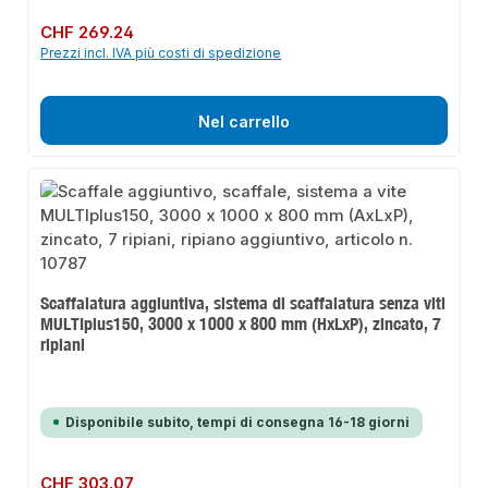
Prezzo normale:
CHF 269.24
Prezzi incl. IVA più costi di spedizione
Nel carrello
Scaffalatura aggiuntiva, sistema di scaffalatura senza viti
MULTIplus150, 3000 x 1000 x 800 mm (HxLxP), zincato, 7
ripiani
Disponibile subito, tempi di consegna 16-18 giorni
Prezzo normale:
CHF 303.07