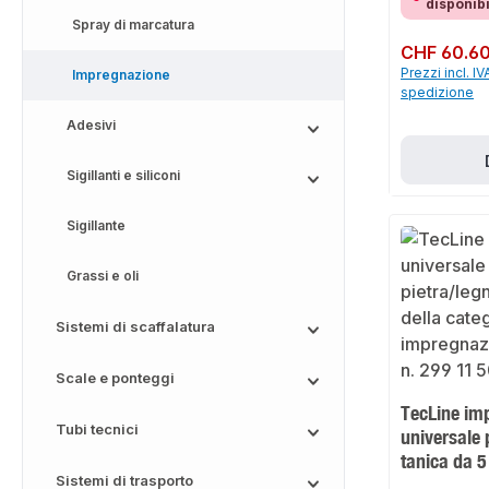
disponib
Spray di marcatura
Prezzo normale:
CHF 60.6
Prezzi incl. IV
Impregnazione
spedizione
Adesivi
Sigillanti e siliconi
Sigillante
Grassi e oli
Sistemi di scaffalatura
Scale e ponteggi
TecLine im
Tubi tecnici
universale 
tanica da 5 
Sistemi di trasporto