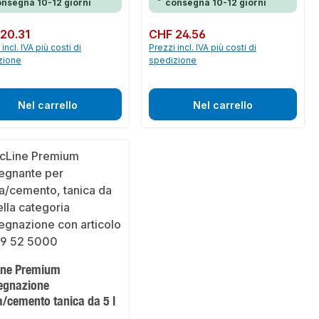
nsegna 10-12 giorni
consegna 10-12 giorni
normale:
20.31
Prezzo normale:
CHF 24.56
incl. IVA più costi di
Prezzi incl. IVA più costi di
zione
spedizione
Nel carrello
Nel carrello
ine Premium
egnazione
a/cemento tanica da 5 l