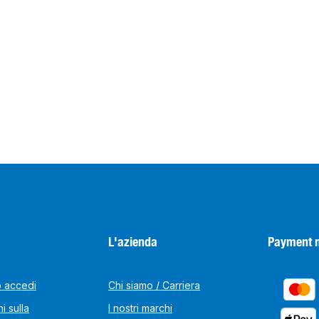
L'azienda
Payment 
o accedi
Chi siamo / Carriera
i sulla
I nostri marchi