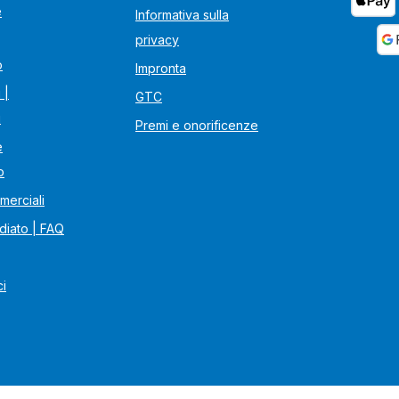
e
Informativa sulla
privacy
o
Impronta
 |
GTC
i
Premi e onorificenze
e
o
merciali
diato | FAQ
ci