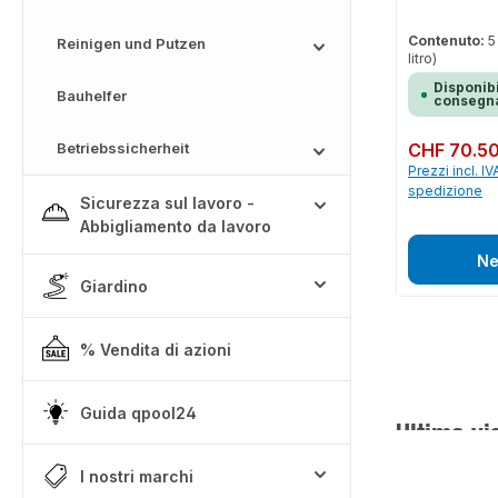
Contenuto:
5
Reinigen und Putzen
litro)
Disponibi
Bauhelfer
consegna
Betriebssicherheit
Prezzo normale:
CHF 70.5
Prezzi incl. IV
spedizione
Sicurezza sul lavoro -
Abbigliamento da lavoro
Ne
Giardino
% Vendita di azioni
Guida qpool24
Ultima vi
I nostri marchi