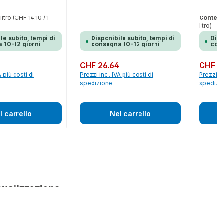
 litro
(CHF 14.10 / 1
Conte
litro)
le subito, tempi di
Disponibile subito, tempi di
Di
 10-12 giorni
consegna 10-12 giorni
co
0
Prezzo normale:
CHF 26.64
Prezzo 
CHF 
A più costi di
Prezzi incl. IVA più costi di
Prezzi 
spedizione
spedi
l carrello
Nel carrello
sualizzazione: