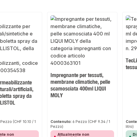
TecL
tessu
Impregnante per tessuti,
membrane climatiche, pelle
rmeabilizzante
scamosciata 400ml LIQUI
urali/artificiali,
MOLY
oletta spray da
LLISTOL
 Pezzo
(CHF 10.10 / 1
Contenuto:
6 Pezzo
(CHF 9.34 / 1
Conte
Pezzo)
litro)
nte non
Attualmente non
Di