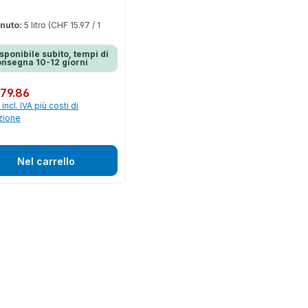
nuto:
5 litro
(CHF 15.97 / 1
sponibile subito, tempi di
nsegna 10-12 giorni
normale:
79.86
incl. IVA più costi di
zione
Nel carrello