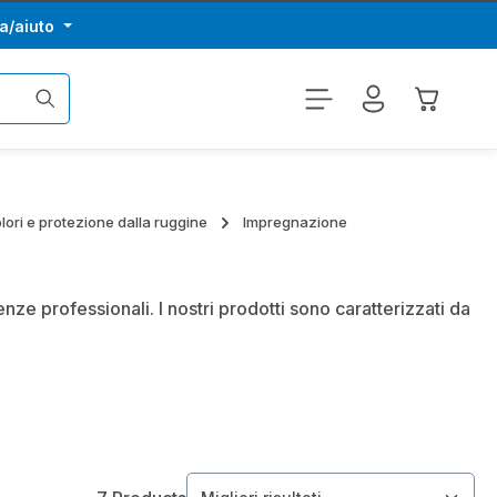
a/aiuto
Il carrel
lori e protezione dalla ruggine
Impregnazione
ze professionali. I nostri prodotti sono caratterizzati da