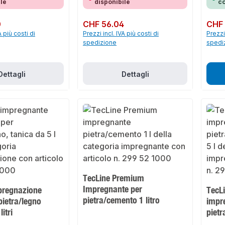
ile
disponibile
co
0
Prezzo normale:
CHF 56.04
Prezzo 
CHF 
A più costi di
Prezzi incl. IVA più costi di
Prezzi 
spedizione
spedi
Dettagli
Dettagli
TecLine Premium
Impregnante per
pregnazione
TecL
pietra/cemento 1 litro
pietra/legno
impr
litri
pietr