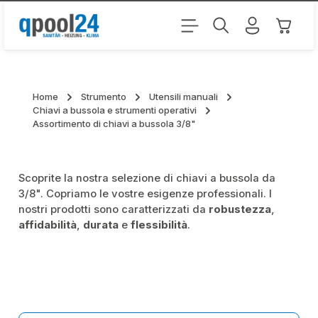
Passa al contenuto principale
Il carr
Home
Strumento
Utensili manuali
Chiavi a bussola e strumenti operativi
Assortimento di chiavi a bussola 3/8"
Scoprite la nostra selezione di chiavi a bussola da
3/8". Copriamo le vostre esigenze professionali. I
nostri prodotti sono caratterizzati da
robustezza
,
affidabilità
,
durata
e
flessibilità
.