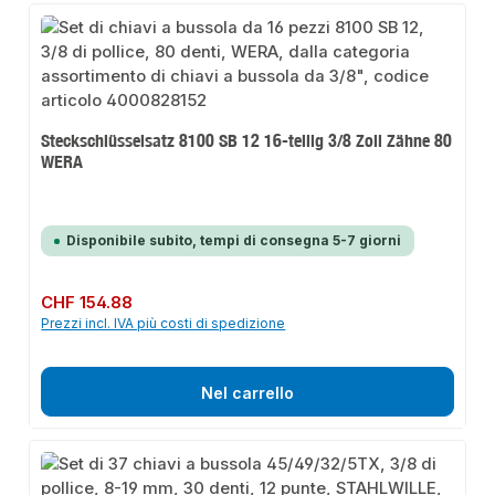
Steckschlüsselsatz 8100 SB 12 16-teilig 3/8 Zoll Zähne 80
WERA
Disponibile subito, tempi di consegna 5-7 giorni
Prezzo normale:
CHF 154.88
Prezzi incl. IVA più costi di spedizione
Nel carrello