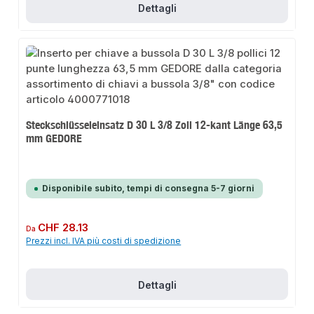
Dettagli
Steckschlüsseleinsatz D 30 L 3/8 Zoll 12-kant Länge 63,5
mm GEDORE
Disponibile subito, tempi di consegna 5-7 giorni
Prezzo normale:
CHF 28.13
Da
Prezzi incl. IVA più costi di spedizione
Dettagli