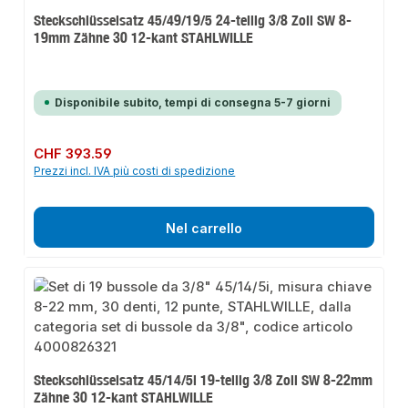
Steckschlüsselsatz 45/49/19/5 24-teilig 3/8 Zoll SW 8-
19mm Zähne 30 12-kant STAHLWILLE
Disponibile subito, tempi di consegna 5-7 giorni
Prezzo normale:
CHF 393.59
Prezzi incl. IVA più costi di spedizione
Nel carrello
Steckschlüsselsatz 45/14/5i 19-teilig 3/8 Zoll SW 8-22mm
Zähne 30 12-kant STAHLWILLE