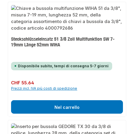
Steckschlüsseleinsatz 51 3/8 Zoll Multifunktion SW 7-
19mm Länge 52mm WIHA
Disponibile subito, tempi di consegna 5-7 giorni
Prezzo normale:
CHF 55.64
Prezzi incl. IVA più costi di spedizione
Nel carrello