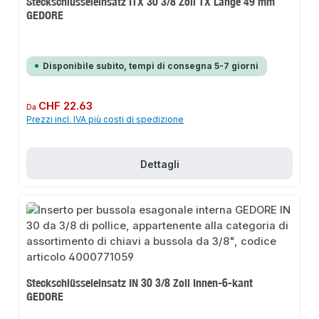
Steckschlüsseleinsatz ITX 30 3/8 Zoll TX Länge 49 mm
GEDORE
Disponibile subito, tempi di consegna 5-7 giorni
Prezzo normale:
CHF 22.63
Da
Prezzi incl. IVA più costi di spedizione
Dettagli
Steckschlüsseleinsatz IN 30 3/8 Zoll Innen-6-kant
GEDORE