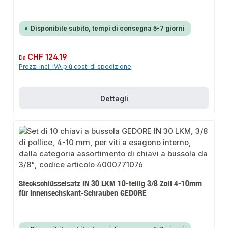
Disponibile subito, tempi di consegna 5-7 giorni
Prezzo normale:
CHF 124.19
Da
Prezzi incl. IVA più costi di spedizione
Dettagli
Steckschlüsselsatz IN 30 LKM 10-teilig 3/8 Zoll 4-10mm
für Innensechskant-Schrauben GEDORE