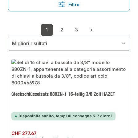
Filtro
1
2
3
Pagina
Pagina
Pagina
Steckschlüsselsatz 880ZN-1 16-teilig 3/8 Zoll HAZET
Disponibile subito, tempi di consegna 5-7 giorni
Prezzo normale:
CHF 277.67