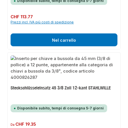
Disponibile subito, tempi di consegna 5-7 giorni
Prezzo normale:
CHF 113.77
Prezzi incl. IVA più costi di spedizione
Nel carrello
Steckschlüsseleinsatz 45 3/8 Zoll 12-kant STAHLWILLE
Disponibile subito, tempi di consegna 5-7 giorni
Prezzo normale:
CHF 19.35
Da