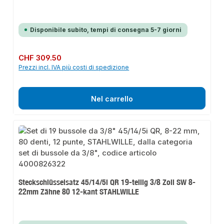
Disponibile subito, tempi di consegna 5-7 giorni
Prezzo normale:
CHF 309.50
Prezzi incl. IVA più costi di spedizione
Nel carrello
Steckschlüsselsatz 45/14/5i QR 19-teilig 3/8 Zoll SW 8-
22mm Zähne 80 12-kant STAHLWILLE