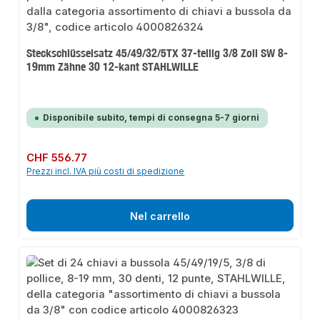
Steckschlüsselsatz 45/49/32/5TX 37-teilig 3/8 Zoll SW 8-
19mm Zähne 30 12-kant STAHLWILLE
Disponibile subito, tempi di consegna 5-7 giorni
Prezzo normale:
CHF 556.77
Prezzi incl. IVA più costi di spedizione
Nel carrello