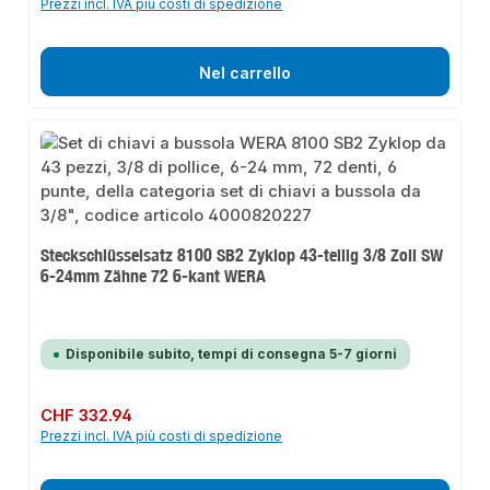
Prezzi incl. IVA più costi di spedizione
Nel carrello
Steckschlüsselsatz 8100 SB2 Zyklop 43-teilig 3/8 Zoll SW
6-24mm Zähne 72 6-kant WERA
Disponibile subito, tempi di consegna 5-7 giorni
Prezzo normale:
CHF 332.94
Prezzi incl. IVA più costi di spedizione