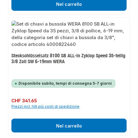
Nel carrello
Steckschlüsselsatz 8100 SB ALL-in Zyklop Speed 35-teilig
3/8 Zoll SW 6-19mm WERA
Disponibile subito, tempi di consegna 5-7 giorni
Prezzo normale:
CHF 341.65
Prezzi incl. IVA più costi di spedizione
Nel carrello