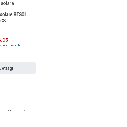
 solare RESOL
 CS
6.05
A più costi di
Dettagli
sualizzazione: