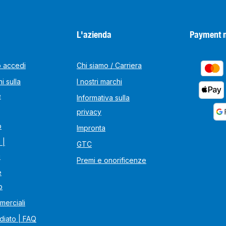
L'azienda
Payment 
o accedi
Chi siamo / Carriera
i sulla
I nostri marchi
e
Informativa sulla
privacy
o
Impronta
 |
GTC
i
Premi e onorificenze
e
o
merciali
diato | FAQ