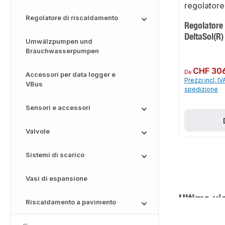
Regolatore di riscaldamento
Regolatore
DeltaSol(R)
Umwälzpumpen und
Brauchwasserpumpen
Prezzo normale:
CHF 30
Da
Accessori per data logger e
Prezzi incl. IV
VBus
spedizione
Sensori e accessori
Valvole
Sistemi di scarico
Vasi di espansione
Ultima vi
Riscaldamento a pavimento