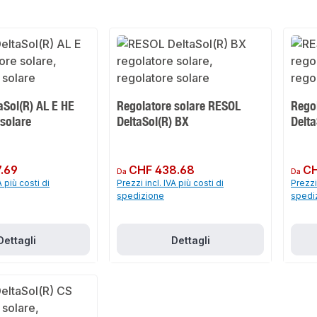
aSol(R) AL E HE
Regolatore solare RESOL
Rego
solare
DeltaSol(R) BX
Delta
.69
Prezzo normale:
CHF 438.68
Prezzo 
CH
Da
Da
A più costi di
Prezzi incl. IVA più costi di
Prezzi 
spedizione
spedi
Dettagli
Dettagli