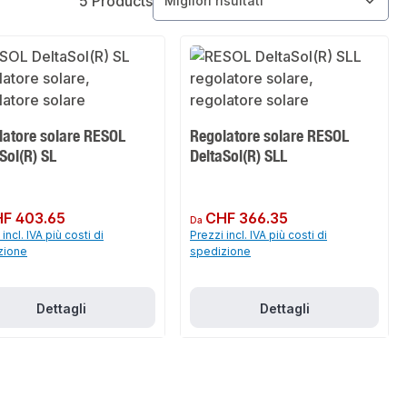
5 Products
latore solare RESOL
Regolatore solare RESOL
Sol(R) SL
DeltaSol(R) SLL
normale:
F 403.65
Prezzo normale:
CHF 366.35
Da
incl. IVA più costi di
Prezzi incl. IVA più costi di
zione
spedizione
Dettagli
Dettagli