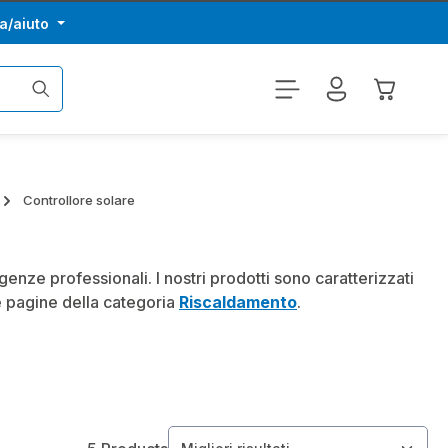
a/aiuto
Il carrel
Controllore solare
genze professionali. I nostri prodotti sono caratterizzati
re pagine della categoria
Riscaldamento
.