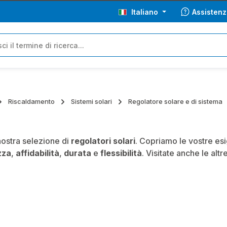
Italiano
Assistenz
Riscaldamento
Sistemi solari
Regolatore solare e di sistema
nostra selezione di
regolatori solari
. Copriamo le vostre esi
zza
,
affidabilità
,
durata
e
flessibilità
. Visitate anche le alt